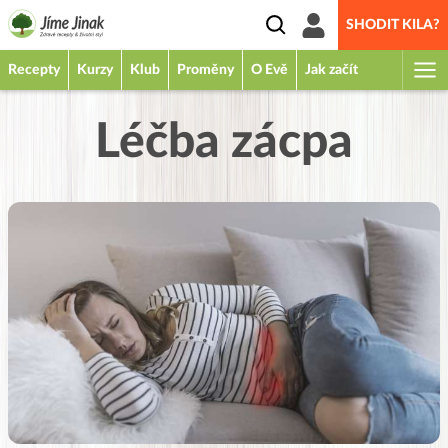
SHODIT KILA?
Recepty
Kurzy
Klub
Proměny
O Evě
Jak začít
Léčba zácpa