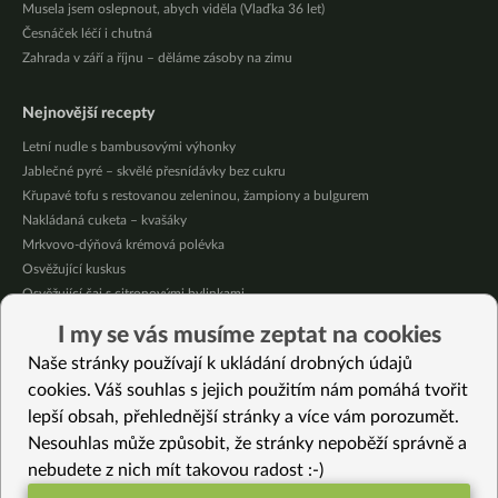
Musela jsem oslepnout, abych viděla (Vlaďka 36 let)
Česnáček léčí i chutná
Zahrada v září a říjnu – děláme zásoby na zimu
Nejnovější recepty
Letní nudle s bambusovými výhonky
Jablečné pyré – skvělé přesnídávky bez cukru
Křupavé tofu s restovanou zeleninou, žampiony a bulgurem
Nakládaná cuketa – kvašáky
Mrkvovo-dýňová krémová polévka
Osvěžující kuskus
Osvěžující čaj s citronovými bylinkami
Nepečený jablečný dort s rybízem
I my se vás musíme zeptat na cookies
Čokoládové muffiny s mangovým krémem
Naše stránky používají k ukládání drobných údajů
Meruňky a jablka v citrónovém želé
cookies. Váš souhlas s jejich použitím nám pomáhá tvořit
lepší obsah, přehlednější stránky a více vám porozumět.
Vybrané recepty
Nesouhlas může způsobit, že stránky nepoběží správně a
Kořeněný sýr (bez laktózy)
nebudete z nich mít takovou radost :-)
Ďábelské fazole s červenou rýží