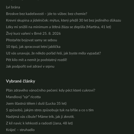
Lví brána
Broskve bez kadeřavosti – jde to vůbec bez chemie?
Krevní skupina a jídelníček: mýtus, který přežil 30 let bez jediného důkazu
Léky mi snížili na minimum a štítná žláza se zlepšila (Martina, 41 let)
Živý kurz vaření v Brně 25. 8. 2026
Přestaňte bojovat samy se sebou
10 tipů, jak zpracovat letní jablíčka
Už vás unavuje, že někdo pořád řeší, jak byste měla vypadat?
Pět kilo mít a nemít je podstatný rozdíl!
Jak podpořit své zdraví v srpnu
Vybrané články
Plán zdravého vánočního pečení: kdy péct které cukroví?
Mandlový “sýr” ricotta
Jsem šťastná tělem i duší (Lucka 35 let)
5 způsobů, jakým stres způsobuje tuk na břiše a co s tím
Nadýmá vás cibule? Máme trik, jak ji zkrotit.
Z kil navíc k lehkosti a radosti (Jana, 48 let)
Kráječ – struhadlo