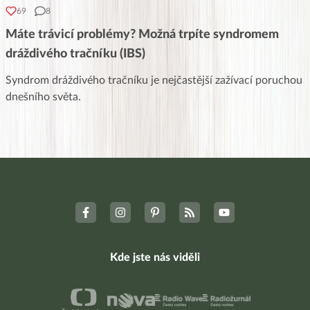
69
8
Máte trávicí problémy? Možná trpíte syndromem
dráždivého tračníku (IBS)
Syndrom dráždivého tračníku je nejčastější zažívací poruchou
dnešního světa.
Kde jste nás viděli