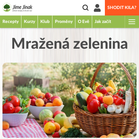
SHODIT KILA?
Recepty
Kurzy
Klub
Proměny
O Evě
Jak začít
Mražená zelenina