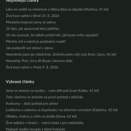
Nejnovější články
Léky mi snížili na minimum a štítná žláza se zlepšila (Martina, 41 let)
Živý kurz vaření v Brně 25. 8. 2026
Přestaňte bojovat samy se sebou
10 tipů, jak zpracovat letní jablíčka
Už vás unavuje, že někdo pořád řeší, jak byste měla vypadat?
Pět kilo mít a nemít je podstatný rozdíl!
Jak podpořit své zdraví v srpnu
Nezměnila jsem jen jídelníček. Změnila jsem celý svůj život. (Jana, 46 let)
Neumírej: Proč chce žít Bryan Johnson déle
Živý kurz vaření v Praze 9. 8. 2026
Vybrané články
Jsme se sestrou za exotky – naše děti jedí jinak (Katka, 42 let)
Toto všechno se dozvíte na první pohled z obličeje
Kurkuma – zlatý poklad pro zdraví
Luštěniny a zeleninu si dopřávám i se střevním vývodem (Kateřina, 32 let)
Mládnu, hubnu a cítím se skvěle (Dana, 62 let)
Živé setkání v Hradci – volná místa i pro neklubáky
Nejlepší sladké recepty z dýně hokaido