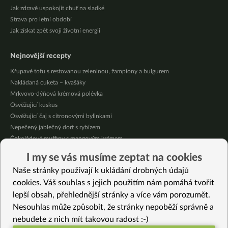
Jak zdravě uspokojit chuť na sladké
Strava pro letní období
Jak získat zpět svoji životní energii
Nejnovější recepty
Křupavé tofu s restovanou zeleninou, žampiony a bulgurem
Nakládaná cuketa – kvašáky
Mrkvovo-dýňová krémová polévka
Osvěžující kuskus
Osvěžující čaj s citronovými bylinkami
Nepečený jablečný dort s rybízem
Čokoládové muffiny s mangovým krémem
Meruňky a jablka v citrónovém želé
I my se vás musíme zeptat na cookies
Krémová zeleninová polévka s koprem a vločkami
Naše stránky používají k ukládání drobných údajů
Celozrnná rýže basmati se zeleninou
cookies. Váš souhlas s jejich použitím nám pomáhá tvořit
lepší obsah, přehlednější stránky a více vám porozumět.
Vybrané recepty
Nesouhlas může způsobit, že stránky nepoběží správně a
Nejrychlejší vegan pizza – hotová do 15 minut
nebudete z nich mít takovou radost :-)
Malajské Roti Jala