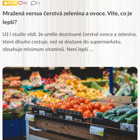
40
11
KLUB
Mražená versus čerstvá zelenina a ovoce. Víte, co je
lepší?
Už i studie vědí, že uměle dozrávané čerstvé ovoce a zelenina,
které dlouho cestuje, než se dostane do supermarketu,
obsahuje minimum vitamínů. Není lepší
...