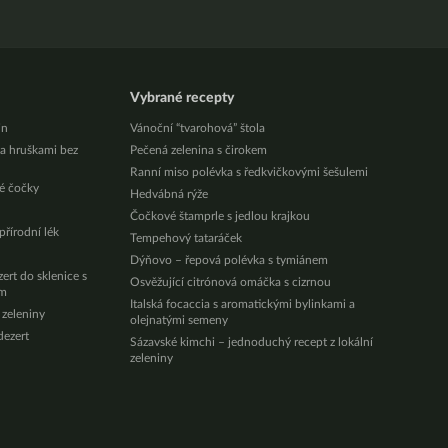
Vybrané recepty
in
Vánoční “tvarohová” štola
a hruškami bez
Pečená zelenina s čirokem
Ranní miso polévka s ředkvičkovými šešulemi
é čočky
Hedvábná rýže
Čočkové štamprle s jedlou krajkou
přírodní lék
Tempehový tataráček
Dýňovo – řepová polévka s tymiánem
rt do sklenice s
Osvěžující citrónová omáčka s cizrnou
em
Italská focaccia s aromatickými bylinkami a
 zeleniny
olejnatými semeny
dezert
Sázavské kimchi – jednoduchý recept z lokální
zeleniny