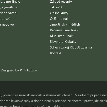
u. Jíme Jinak,
Zdravé recepty
g, vymýšlíme
Jak začít
vého vaření.
Online kurzy
oto své
O Jíme Jinak
bu nebo ve
Jíme Jinak v médiích
Recenze Jíme Jinak
Klub Jíme Jinak
Slevy pro Klubáky
Sdílej a získej Klub JJ zdarma
Kontakt
Designed by Pink Future
ní, prezentuje naše zkušenosti a zkušenosti čtenářů. V žádném případě 
orné lékařské rady a doporučení. V případě, že chcete upravit jídelníček 
ním webu berete toto upozornění na vědomí.