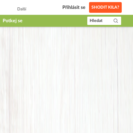
Přihlásit se
SHODIT KILA?
Další
Potkej se
Hledat