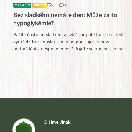
79
3
MAGAZÍN
KLUB
Bez sladkého nemáte den: Může za to
hypoglykémie?
Bažíte často po sladkém a zvlášť odpoledne se to nedá
vydržet? Bez kousku sladkého pociťujete únavu,
podráždění a nespokojenost? Pojďte se podívat, co se z
...
O Jíme Jinak