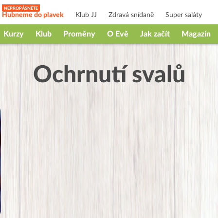
Hubneme do plavek
Klub JJ
Zdravá snídaně
Super saláty
Kurzy
Klub
Proměny
O Evě
Jak začít
Magazín
Ochrnutí svalů