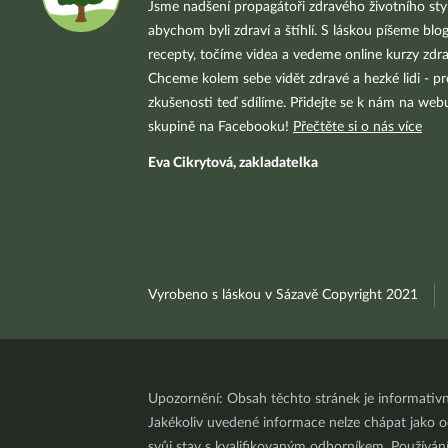
Jsme nadšení propagátoři zdravého životního styl
abychom byli zdraví a štíhlí. S láskou píšeme blo
recepty, točíme videa a vedeme online kurzy zdra
Chceme kolem sebe vidět zdravé a hezké lidi - pr
zkušenosti teď sdílíme. Přidejte se k nám na we
skupině na Facebooku!
Přečtěte si o nás více
Eva Cikrytová, zakladatelka
Vyrobeno s láskou v Sázavě Copyright 2021
Upozornění: Obsah těchto stránek je informativ
Jakékoliv uvedené informace nelze chápat jako odb
svůj stav s kvalifikovaným odborníkem. Používá