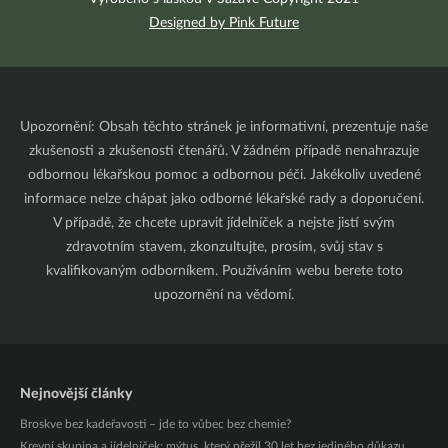
Designed by Pink Future
Upozornění: Obsah těchto stránek je informativní, prezentuje naše
zkušenosti a zkušenosti čtenářů. V žádném případě nenahrazuje
odbornou lékařskou pomoc a odbornou péči. Jakékoliv uvedené
informace nelze chápat jako odborné lékařské rady a doporučení.
V případě, že chcete upravit jídelníček a nejste jistí svým
zdravotním stavem, zkonzultujte, prosím, svůj stav s
kvalifikovaným odborníkem. Používáním webu berete toto
upozornění na vědomí.
Nejnovější články
Broskve bez kadeřavosti – jde to vůbec bez chemie?
Krevní skupina a jídelníček: mýtus, který přežil 30 let bez jediného důkazu