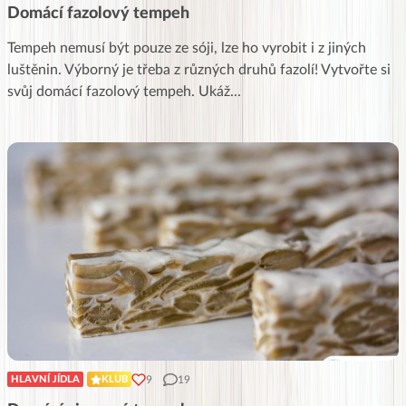
Domácí fazolový tempeh
Tempeh nemusí být pouze ze sóji, lze ho vyrobit i z jiných
luštěnin. Výborný je třeba z různých druhů fazolí! Vytvořte si
svůj domácí fazolový tempeh. Ukáž
...
9
19
HLAVNÍ JÍDLA
KLUB