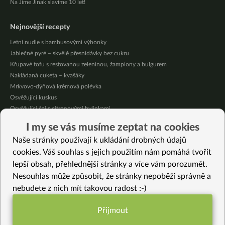
Na Jíme Jinak slavíme 10 let!
Nejnovější recepty
Letní nudle s bambusovými výhonky
Jablečné pyré – skvělé přesnídávky bez cukru
Křupavé tofu s restovanou zeleninou, žampiony a bulgurem
Nakládaná cuketa – kvašáky
Mrkvovo-dýňová krémová polévka
Osvěžující kuskus
Osvěžující čaj s citronovými bylinkami
Nepečený jablečný dort s rybízem
I my se vás musíme zeptat na cookies
Čokoládové muffiny s mangovým krémem
Naše stránky používají k ukládání drobných údajů
Meruňky a jablka v citrónovém želé
cookies. Váš souhlas s jejich použitím nám pomáhá tvořit
lepší obsah, přehlednější stránky a více vám porozumět.
Vybrané recepty
Nesouhlas může způsobit, že stránky nepoběží správně a
Sladký irský chlebík
nebudete z nich mít takovou radost :-)
Celozrnné krémové špagety
Sváteční cibulové sušenky
Přijmout
Pečená podzimní zelenina
Funkční nastavení potřebujeme (vždy