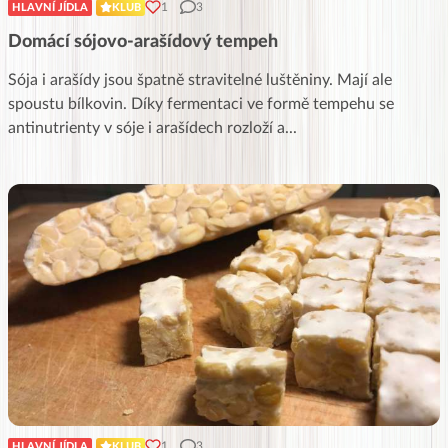
1
3
HLAVNÍ JÍDLA
KLUB
Domácí sójovo-arašídový tempeh
Sója i arašídy jsou špatně stravitelné luštěniny. Mají ale
spoustu bílkovin. Díky fermentaci ve formě tempehu se
antinutrienty v sóje i arašídech rozloží a
...
1
3
HLAVNÍ JÍDLA
KLUB