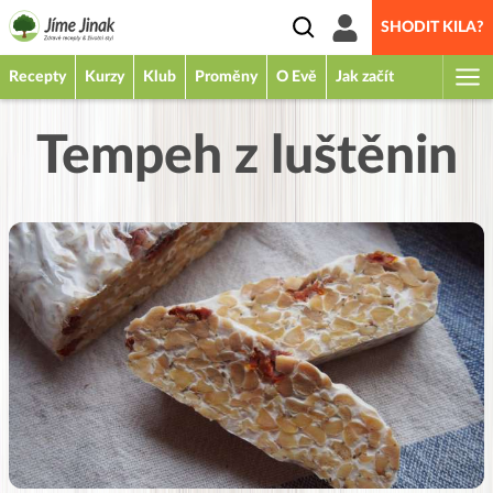
SHODIT KILA?
Recepty
Kurzy
Klub
Proměny
O Evě
Jak začít
Tempeh z luštěnin