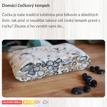
Domácí čočkový tempeh
Čočka je naše tradiční luštěnina plná bílkovin a důležitých
živin, tak proč si neudělat takový náš český tempeh právě z
čočky? Zkuste si ho vyrobit sami do
...
2
5
HLAVNÍ JÍDLA
KLUB