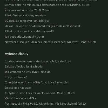
Léky mi snížili na minimum a štítná žláza se zlepšila (Martina, 41 let)
Živý kurz vaření v Brně 25. 8. 2026
Přestaňte bojovat samy se sebou
10 tipů, jak zpracovat letní jablíčka
Už vás unavuje, že někdo pořád řeší, jak byste měla vypadat?
Pět kilo mít a nemít je podstatný rozdíl!
Jak podpořit své zdraví v srpnu
Nezměnila jsem jen jídelníček. Změnila jsem celý svůj život. (Jana, 46 let)
Vybrané články
Strašák jménem cukry – které jsou dobré, a které ne?
Založte si jedlou lesní zahradu
Jak vybrat tu nejlepší dýni Hokkaido
Kde je ten hrnec?
Co najdeš uvnitř Jarní očisty? Ukážu ve 2 minutách
Dobrá rada nad zlato
10 týdnů s Jíme Jinak mi vrátilo svobodu (Marie, 50 let)
Vánoční svíčky – lodičky
Pochopte síly JIN a JANG. Jak ovlivňují nás i život kolem? (díl 1.)