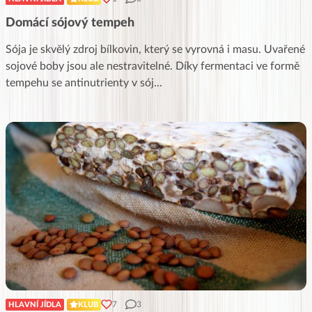
Domácí sójový tempeh
Sója je skvělý zdroj bílkovin, který se vyrovná i masu. Uvařené
sojové boby jsou ale nestravitelné. Díky fermentaci ve formě
tempehu se antinutrienty v sój
...
7
3
HLAVNÍ JÍDLA
KLUB