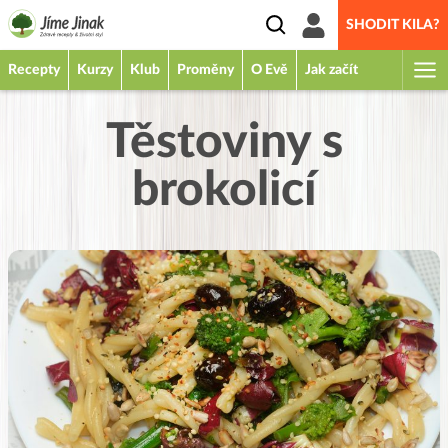
SHODIT KILA?
Recepty
Kurzy
Klub
Proměny
O Evě
Jak začít
Těstoviny s
brokolicí