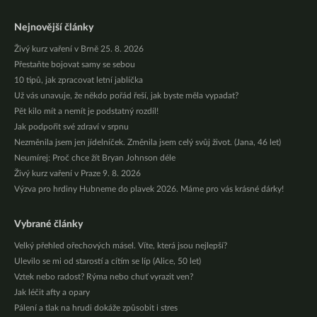
Nejnovější články
Živý kurz vaření v Brně 25. 8. 2026
Přestaňte bojovat samy se sebou
10 tipů, jak zpracovat letní jablíčka
Už vás unavuje, že někdo pořád řeší, jak byste měla vypadat?
Pět kilo mít a nemít je podstatný rozdíl!
Jak podpořit své zdraví v srpnu
Nezměnila jsem jen jídelníček. Změnila jsem celý svůj život. (Jana, 46 let)
Neumírej: Proč chce žít Bryan Johnson déle
Živý kurz vaření v Praze 9. 8. 2026
Výzva pro hrdiny Hubneme do plavek 2026. Máme pro vás krásné dárky!
Vybrané články
Velký přehled ořechových másel. Víte, která jsou nejlepší?
Ulevilo se mi od starostí a cítím se líp (Alice, 50 let)
Vztek nebo radost? Rýma nebo chuť vyrazit ven?
Jak léčit afty a opary
Pálení a tlak na hrudi dokáže způsobit i stres