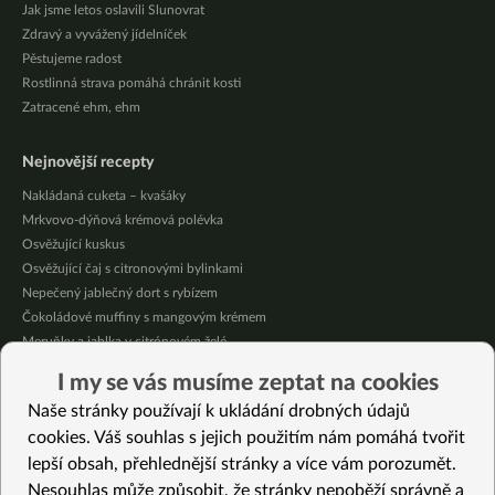
Jak jsme letos oslavili Slunovrat
Zdravý a vyvážený jídelníček
Pěstujeme radost
Rostlinná strava pomáhá chránit kosti
Zatracené ehm, ehm
Nejnovější recepty
Nakládaná cuketa – kvašáky
Mrkvovo-dýňová krémová polévka
Osvěžující kuskus
Osvěžující čaj s citronovými bylinkami
Nepečený jablečný dort s rybízem
Čokoládové muffiny s mangovým krémem
Meruňky a jablka v citrónovém želé
Krémová zeleninová polévka s koprem a vločkami
I my se vás musíme zeptat na cookies
Celozrnná rýže basmati se zeleninou
Naše stránky používají k ukládání drobných údajů
Citrónové muffiny s borůvkovým krémem
cookies. Váš souhlas s jejich použitím nám pomáhá tvořit
lepší obsah, přehlednější stránky a více vám porozumět.
Vybrané recepty
Nesouhlas může způsobit, že stránky nepoběží správně a