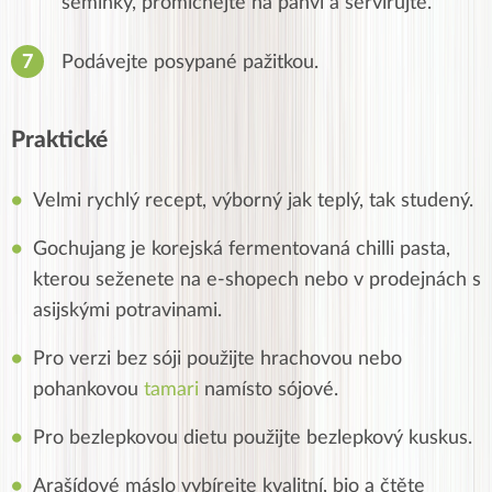
semínky, promíchejte na pánvi a servírujte.
Podávejte posypané pažitkou.
Praktické
Velmi rychlý recept, výborný jak teplý, tak studený.
Gochujang je korejská fermentovaná chilli pasta,
kterou seženete na e-shopech nebo v prodejnách s
asijskými potravinami.
Pro verzi bez sóji použijte hrachovou nebo
pohankovou
tamari
namísto sójové.
Pro bezlepkovou dietu použijte bezlepkový kuskus.
Arašídové máslo vybírejte kvalitní, bio a čtěte