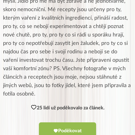
myslí. Jídlo pro mě má být zdravé a ne jednotvárné,
skoro nemocniční. Mé recepty jsou určeny pro ty,
kterým vaření z kvalitních ingrediencí, přináší radost,
pro ty, co se nebojí experimentovat a chtějí poznat
nové chutě, pro ty, pro ty co si rádi u sporáku hrají,
pro ty co nepotřebují zasytit jen žaludek, pro ty co si
najdou čas pro sebe i svojí rodinu a nebojí se do
vaření investovat trochu času. Jste připraveni opustit
vaší komfortní zónu? PS. Všechny fotografie v mých
článcích a receptech jsou moje, nejsou stáhnuté z
jiných webů, jsou to fotky jídel, které jsem připravila a
fotila osobně.
25 lidí už poděkovalo za článek.
Poděkovat