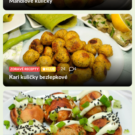
Mandlové kuličky
24
4
ZDRAVÉ RECEPTY
KLUB
Kari kuličky bezlepkové