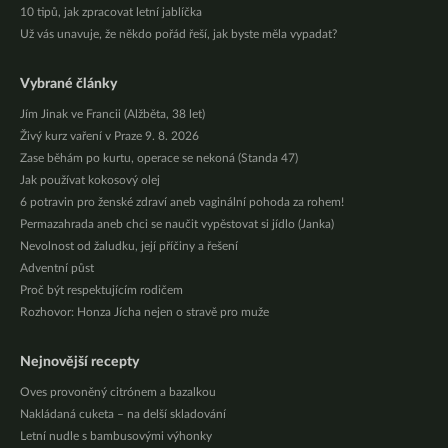
10 tipů, jak zpracovat letní jablíčka
Už vás unavuje, že někdo pořád řeší, jak byste měla vypadat?
Vybrané články
Jím Jinak ve Francii (Alžběta, 38 let)
Živý kurz vaření v Praze 9. 8. 2026
Zase běhám po kurtu, operace se nekoná (Standa 47)
Jak používat kokosový olej
6 potravin pro ženské zdraví aneb vaginální pohoda za rohem!
Permazahrada aneb chci se naučit vypěstovat si jídlo (Janka)
Nevolnost od žaludku, její příčiny a řešení
Adventní půst
Proč být respektujícím rodičem
Rozhovor: Honza Jícha nejen o stravě pro muže
Nejnovější recepty
Oves provoněný citrónem a bazalkou
Nakládaná cuketa – na delší skladování
Letní nudle s bambusovými výhonky