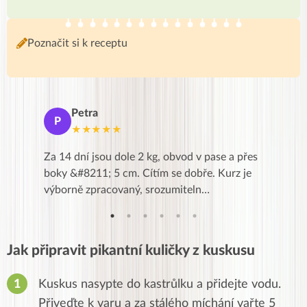
Poznačit si k receptu
Petra
Ma
P
M
★★★★★
★
k,
Za 14 dní jsou dole 2 kg, obvod v pase a přes
Dnes jse
znání pro
boky &#8211; 5 cm. Cítím se dobře. Kurz je
zapadlé p
…
výborně zpracovaný, srozumiteln…
od EVY. 
Jak připravit pikantní kuličky z kuskusu
Kuskus nasypte do kastrůlku a přidejte vodu.
Přiveďte k varu a za stálého míchání vařte 5