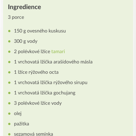
Ingredience
3 porce
150 g ovesného kuskusu
300 g vody
2 polévkové lžíce
tamari
1 vrchovatá lžička arašídového másla
1 lžíce rýžového octa
1 vrchovatá lžička rýžového sirupu
1 vrchovatá lžička gochujang
3 polévkové lžíce vody
olej
pažitka
sezamová semínka