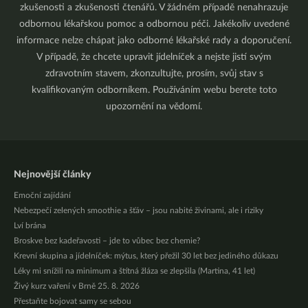
zkušenosti a zkušenosti čtenářů. V žádném případě nenahrazuje
odbornou lékařskou pomoc a odbornou péči. Jakékoliv uvedené
informace nelze chápat jako odborné lékařské rady a doporučení.
V případě, že chcete upravit jídelníček a nejste jistí svým
zdravotním stavem, zkonzultujte, prosím, svůj stav s
kvalifikovaným odborníkem. Používáním webu berete toto
upozornění na vědomí.
Nejnovější články
Emoční zajídání
Nebezpečí zelených smoothie a šťáv – jsou nabité živinami, ale i riziky
Lví brána
Broskve bez kadeřavosti – jde to vůbec bez chemie?
Krevní skupina a jídelníček: mýtus, který přežil 30 let bez jediného důkazu
Léky mi snížili na minimum a štítná žláza se zlepšila (Martina, 41 let)
Živý kurz vaření v Brně 25. 8. 2026
Přestaňte bojovat samy se sebou