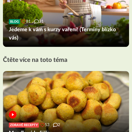
81
31
BLOG
Jedeme k vám s kurzy vaření! (Termíny blízko
vás)
Čtěte více na toto téma
53
2
ZDRAVÉ RECEPTY