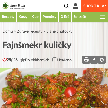
SHODIT KILA?
Recepty
Kurzy
Klub
Proměny
O Evě
Jak začít
Domů
>
Zdravé recepty
>
Slané chuťovky
Fajnšmekr kuličky
25
6
Do oblíbených
Uvařeno