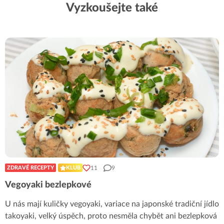
Vyzkoušejte také
11
9
ZDRAVÉ RECEPTY
KLUB
Vegoyaki bezlepkové
U nás mají kuličky vegoyaki, variace na japonské tradiční jídlo
takoyaki, velký úspěch, proto nesměla chybět ani bezlepková