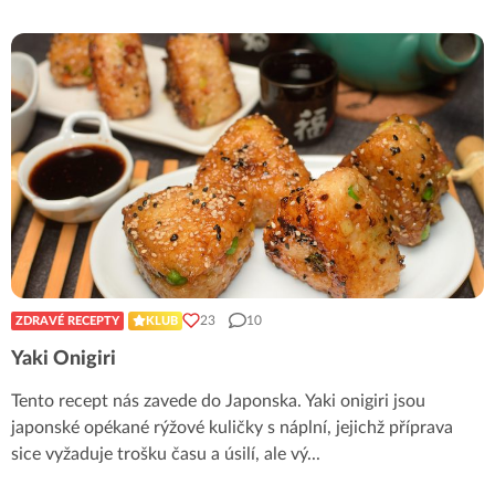
23
10
ZDRAVÉ RECEPTY
KLUB
Yaki Onigiri
Tento recept nás zavede do Japonska. Yaki onigiri jsou
japonské opékané rýžové kuličky s náplní, jejichž příprava
sice vyžaduje trošku času a úsilí, ale vý
...