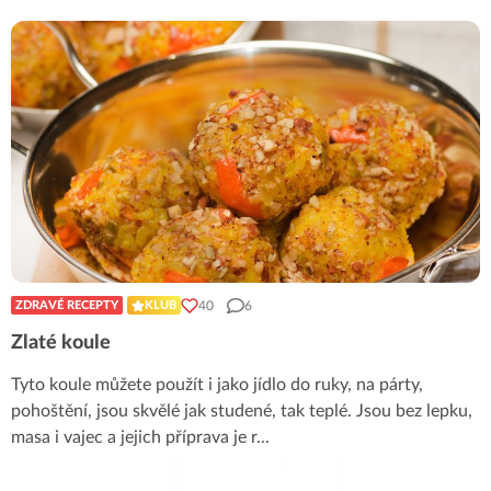
40
6
ZDRAVÉ RECEPTY
KLUB
Zlaté koule
Tyto koule můžete použít i jako jídlo do ruky, na párty,
pohoštění, jsou skvělé jak studené, tak teplé. Jsou bez lepku,
masa i vajec a jejich příprava je r
...