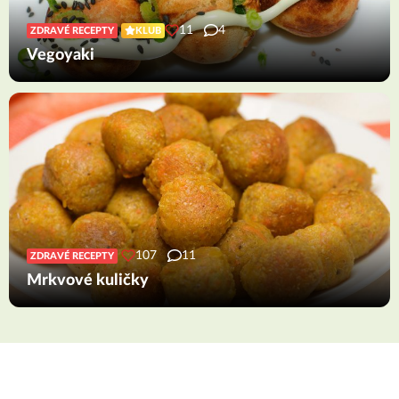
11
4
ZDRAVÉ RECEPTY
KLUB
Vegoyaki
107
11
ZDRAVÉ RECEPTY
Mrkvové kuličky