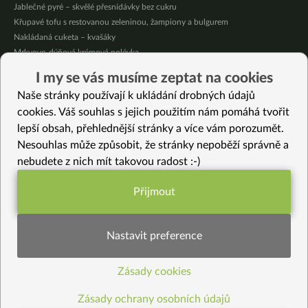
Jablečné pyré – skvělé přesnídávky bez cukru
Křupavé tofu s restovanou zeleninou, žampiony a bulgurem
Nakládaná cuketa – kvašáky
Mrkvovo-dýňová krémová polévka
Osvěžující kuskus
I my se vás musíme zeptat na cookies
Osvěžující čaj s citronovými bylinkami
Naše stránky používají k ukládání drobných údajů
Nepečený jablečný dort s rybízem
cookies. Váš souhlas s jejich použitím nám pomáhá tvořit
lepší obsah, přehlednější stránky a více vám porozumět.
Vybrané recepty
Nesouhlas může způsobit, že stránky nepoběží správně a
Veganský Unagi Don
nebudete z nich mít takovou radost :-)
Nadýchané kváskové placky se „schovanou“ pohankou
Zelené Shishimai ve woku
Přijmout
Sladko-pikantní kondiment z černé ředkve
Funkční nastavení potřebujeme (vždy
Seitan a tempeh v teriyaki omáčce
aktivní)
Fazolový guláš s mrkví a dýní
Nastavit preference
Tempeh Tikka Masala
Jarní polévka s tofu
Zásady cookies
Statistiky pro lepší obsah
Variace na stroganoff
Pepřová smetanová omáčka na těstoviny
Zásady ochrany osobních údajů