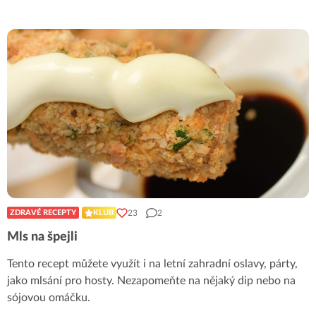
23
2
ZDRAVÉ RECEPTY
KLUB
Mls na špejli
Tento recept můžete využít i na letní zahradní oslavy, párty,
jako mlsání pro hosty. Nezapomeňte na nějaký dip nebo na
sójovou omáčku.