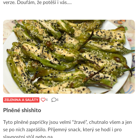
verze. Doufám, že potěší i vás.
...
4
4
ZELENINA A SALÁTY
Plněné shishito
Tyto plněné papričky jsou velmi “žravé”, chutnalo všem a jen
se po nich zaprášilo. Příjemný snack, který se hodí i pro
slavnostní stůl nebo na
...