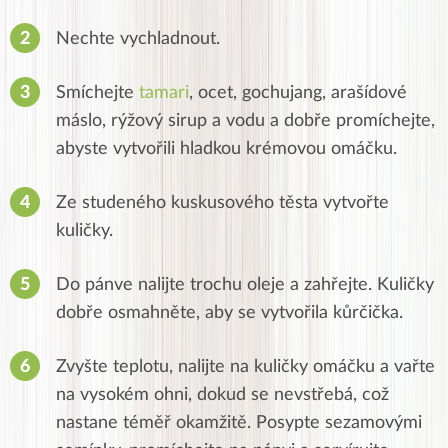
Nechte vychladnout.
Smíchejte
tamari
, ocet, gochujang, arašídové
máslo, rýžový sirup a vodu a dobře promíchejte,
abyste vytvořili hladkou krémovou omáčku.
Ze studeného kuskusového těsta vytvořte
kuličky.
Do pánve nalijte trochu oleje a zahřejte.
Kuličky
dobře osmahněte, aby se vytvořila kůrčička.
Zvyšte teplotu, nalijte na kuličky omáčku a vařte
na vysokém ohni, dokud se nevstřebá, což
nastane téměř okamžitě.
Posypte sezamovými