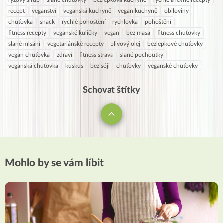
rýžový sirup
slané chuťovky
bezlepková kuchyně
rychlé a levné recepty
recept
veganství
veganská kuchyně
vegan kuchyně
obiloviny
chuťovka
snack
rychlé pohoštění
rychlovka
pohoštění
fitness recepty
veganské kuličky
vegan
bez masa
fitness chuťovky
slané mlsání
vegetariánské recepty
olivový olej
bezlepkové chuťovky
vegan chuťovka
zdraví
fitness strava
slané pochoutky
veganská chuťovka
kuskus
bez sóji
chuťovky
veganské chuťovky
Schovat štítky
Mohlo by se vám líbit