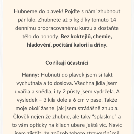
Hubneme do plavek! Pojďte s námi zhubnout
pár kilo. Zhubnete až 5 kg díky tomuto 14
dennímu propracovanému kurzu a dostaňte
tělo do pohody.
Bez koktejlů, chemie,
hladovění, počítání kalorií a dřiny.
Co říkají účastníci
Hanny:
Hubnutí do plavek jsem si fakt
vychutnala a to doslova. Všechna jídla jsem
uvařila a snědla, i ty 2 půsty jsem vydržela. A
výsledek – 3 kila dole a 6 cm v pase. Takže
moje okolí žasne, jak jsem strááášně zhubla.
Člověk nejen že zhubne, ale taky “splaskne” a
to vám opticky na kilech ubere ještě víc. Navíc
jsem zjistila, že způsob tohoto stravování mě