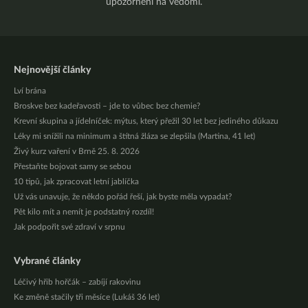
upozornění na vědomí.
Nejnovější články
Lví brána
Broskve bez kadeřavosti – jde to vůbec bez chemie?
Krevní skupina a jídelníček: mýtus, který přežil 30 let bez jediného důkazu
Léky mi snížili na minimum a štítná žláza se zlepšila (Martina, 41 let)
Živý kurz vaření v Brně 25. 8. 2026
Přestaňte bojovat samy se sebou
10 tipů, jak zpracovat letní jablíčka
Už vás unavuje, že někdo pořád řeší, jak byste měla vypadat?
Pět kilo mít a nemít je podstatný rozdíl!
Jak podpořit své zdraví v srpnu
Vybrané články
Léčivý hřib hořčák – zabíjí rakovinu
Ke změně stačily tři měsíce (Lukáš 36 let)