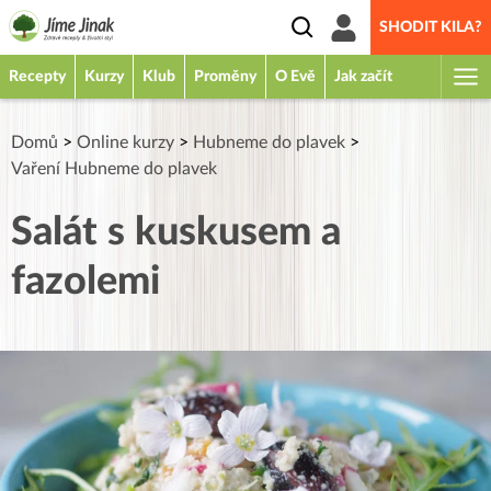
SHODIT KILA?
Recepty
Kurzy
Klub
Proměny
O Evě
Jak začít
Domů
>
Online kurzy
>
Hubneme do plavek
>
Vaření Hubneme do plavek
Salát s kuskusem a
fazolemi