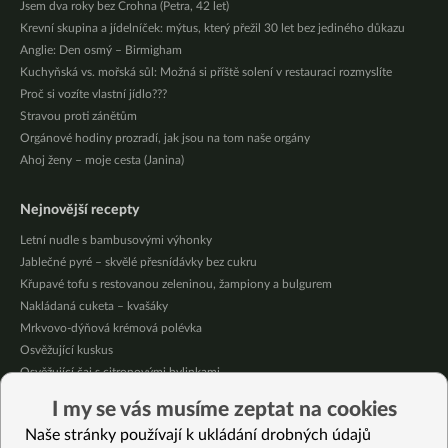
Jsem dva roky bez Crohna (Petra, 42 let)
Krevní skupina a jídelníček: mýtus, který přežil 30 let bez jediného důkazu
Anglie: Den osmý – Birmigham
Kuchyňská vs. mořská sůl: Možná si příště solení v restauraci rozmyslíte
Proč si vozíte vlastní jídlo???
Stravou proti zánětům
Orgánové hodiny prozradí, jak jsou na tom naše orgány
Ahoj ženy – moje cesta (Janina)
Nejnovější recepty
Letní nudle s bambusovými výhonky
Jablečné pyré – skvělé přesnídávky bez cukru
Křupavé tofu s restovanou zeleninou, žampiony a bulgurem
Nakládaná cuketa – kvašáky
Mrkvovo-dýňová krémová polévka
Osvěžující kuskus
Osvěžující čaj s citronovými bylinkami
Nepečený jablečný dort s rybízem
I my se vás musíme zeptat na cookies
Čokoládové muffiny s mangovým krémem
Naše stránky používají k ukládání drobných údajů
Meruňky a jablka v citrónovém želé