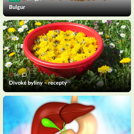
Bulgur
16
Divoké byliny – recepty