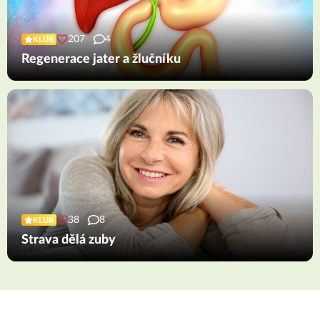
207
4
KLUB
Regenerace jater a žlučníku
38
8
KLUB
Strava dělá zuby