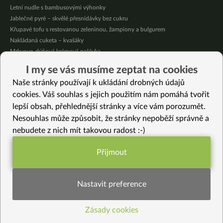
Letní nudle s bambusovými výhonky
Jablečné pyré – skvělé přesnídávky bez cukru
Křupavé tofu s restovanou zeleninou, žampiony a bulgurem
Nakládaná cuketa – kvašáky
Mrkvovo-dýňová krémová polévka
Osvěžující kuskus
I my se vás musíme zeptat na cookies
Osvěžující čaj s citronovými bylinkami
Naše stránky používají k ukládání drobných údajů
Nepečený jablečný dort s rybízem
cookies. Váš souhlas s jejich použitím nám pomáhá tvořit
lepší obsah, přehlednější stránky a více vám porozumět.
Vybrané recepty
Nesouhlas může způsobit, že stránky nepoběží správně a
Okurková omáčka jinak
nebudete z nich mít takovou radost :-)
Patizonová pomazánka
Proteinové lívance s kváskem (bez lepku)
Přijmout
Letní bezlepkové cupcakes
Funkční nastavení potřebujeme (vždy
Květáková polévka s fazolkami mungo
aktivní)
Mexické tortilly s náplní
Nastavit preference
Jogurtové palačinky s fazolemi a cibulí
Super křehké těsto na sladké i slané koláče (i bez lepku!)
Zásady cookies
Statistiky pro lepší obsah
Exotické placičky
Valentýnský sladký krém s kokosem