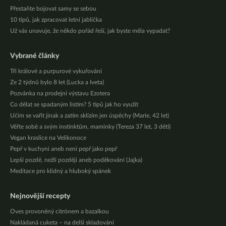
Přestaňte bojovat samy se sebou
10 tipů, jak zpracovat letní jablíčka
Už vás unavuje, že někdo pořád řeší, jak byste měla vypadat?
Vybrané články
Tři králové a purpurové vykuřování
Ze 2 týdnů bylo 8 let (Lucka a Iveta)
Pozvánka na prodejní výstavu Ezotera
Co dělat se spadaným listím? 5 tipů jak ho využít
Učím se vařit jinak a zatím sklízím jen úspěchy (Marie, 42 let)
Věřte sobě a svým instinktům, maminky (Tereza 37 let, 3 děti)
Vegan kraslice na Velikonoce
Pepř v kuchyni aneb není pepř jako pepř
Lepší pozdě, nežli později aneb poděkování (Jajka)
Meditace pro klidný a hluboký spánek
Nejnovější recepty
Oves provoněný citrónem a bazalkou
Nakládaná cuketa – na delší skladování