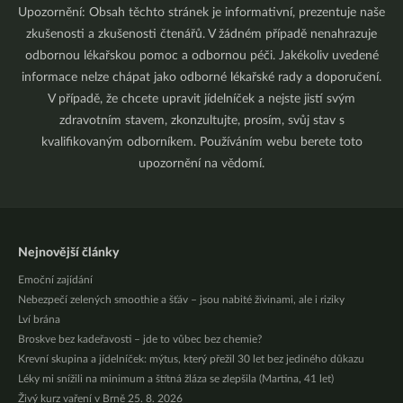
Upozornění: Obsah těchto stránek je informativní, prezentuje naše
zkušenosti a zkušenosti čtenářů. V žádném případě nenahrazuje
odbornou lékařskou pomoc a odbornou péči. Jakékoliv uvedené
informace nelze chápat jako odborné lékařské rady a doporučení.
V případě, že chcete upravit jídelníček a nejste jistí svým
zdravotním stavem, zkonzultujte, prosím, svůj stav s
kvalifikovaným odborníkem. Používáním webu berete toto
upozornění na vědomí.
Nejnovější články
Emoční zajídání
Nebezpečí zelených smoothie a šťáv – jsou nabité živinami, ale i riziky
Lví brána
Broskve bez kadeřavosti – jde to vůbec bez chemie?
Krevní skupina a jídelníček: mýtus, který přežil 30 let bez jediného důkazu
Léky mi snížili na minimum a štítná žláza se zlepšila (Martina, 41 let)
Živý kurz vaření v Brně 25. 8. 2026