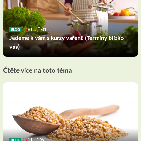
81
31
BLOG
Jedeme k vám s kurzy vaření! (Termíny blízko
vás)
Čtěte více na toto téma
11
6
BLOG