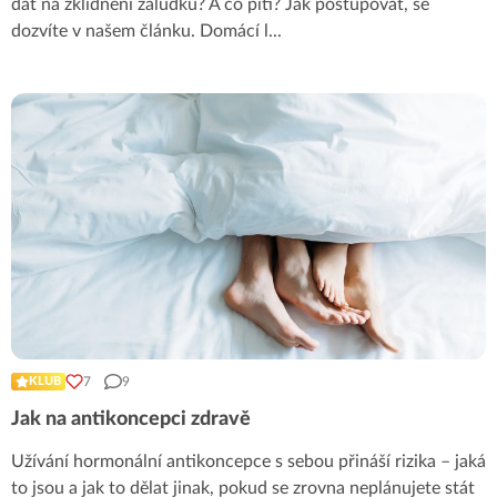
dát na zklidnění žaludku? A co pití? Jak postupovat, se
dozvíte v našem článku. Domácí l
...
7
9
KLUB
Jak na antikoncepci zdravě
Užívání hormonální antikoncepce s sebou přináší rizika – jaká
to jsou a jak to dělat jinak, pokud se zrovna neplánujete stát