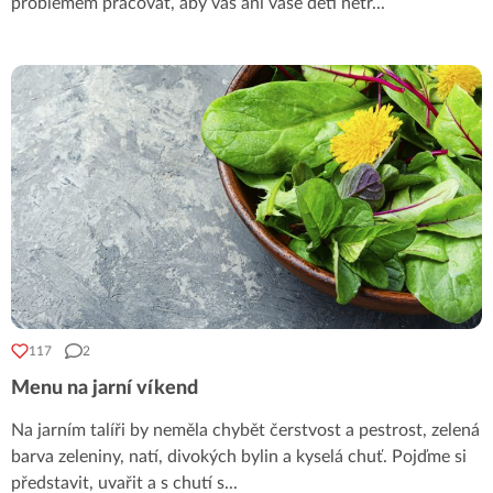
problémem pracovat, aby vás ani vaše děti netr
...
117
2
Menu na jarní víkend
Na jarním talíři by neměla chybět čerstvost a pestrost, zelená
barva zeleniny, natí, divokých bylin a kyselá chuť. Pojďme si
představit, uvařit a s chutí s
...