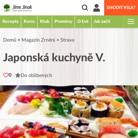
SHODIT KILA?
Recepty
Kurzy
Klub
Proměny
O Evě
Jak začít
Domů
>
Magazín Zrnění
>
Strava
Japonská kuchyně V.
0
Do oblíbených