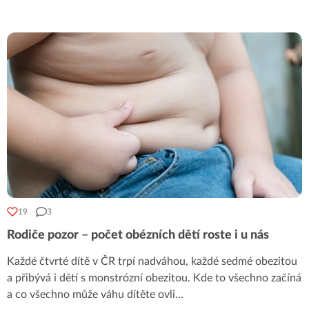
19
3
Rodiče pozor – počet obézních dětí roste i u nás
Každé čtvrté dítě v ČR trpí nadváhou, každé sedmé obezitou
a přibývá i dětí s monstrózní obezitou. Kde to všechno začíná
a co všechno může váhu dítěte ovli
...