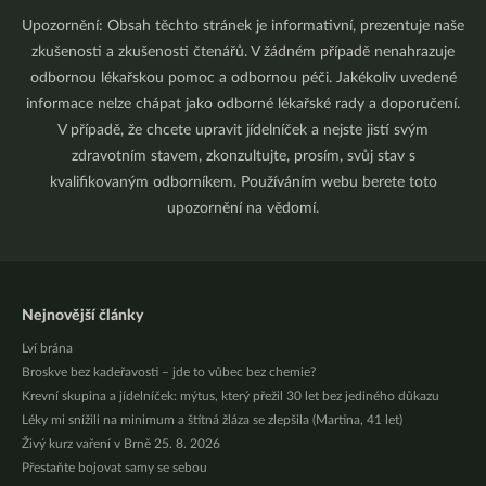
Upozornění: Obsah těchto stránek je informativní, prezentuje naše
zkušenosti a zkušenosti čtenářů. V žádném případě nenahrazuje
odbornou lékařskou pomoc a odbornou péči. Jakékoliv uvedené
informace nelze chápat jako odborné lékařské rady a doporučení.
V případě, že chcete upravit jídelníček a nejste jistí svým
zdravotním stavem, zkonzultujte, prosím, svůj stav s
kvalifikovaným odborníkem. Používáním webu berete toto
upozornění na vědomí.
Nejnovější články
Lví brána
Broskve bez kadeřavosti – jde to vůbec bez chemie?
Krevní skupina a jídelníček: mýtus, který přežil 30 let bez jediného důkazu
Léky mi snížili na minimum a štítná žláza se zlepšila (Martina, 41 let)
Živý kurz vaření v Brně 25. 8. 2026
Přestaňte bojovat samy se sebou