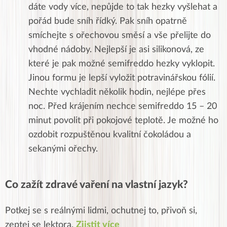
dáte vody více, nepůjde to tak hezky vyšlehat a
pořád bude sníh řídký. Pak sníh opatrně
smíchejte s ořechovou směsí a vše přelijte do
vhodné nádoby. Nejlepší je asi silikonová, ze
které je pak možné semifreddo hezky vyklopit.
Jinou formu je lepší vyložit potravinářskou fólií.
Nechte vychladit několik hodin, nejlépe přes
noc. Před krájením nechce semifreddo 15 – 20
minut povolit při pokojové teplotě. Je možné ho
ozdobit rozpuštěnou kvalitní čokoládou a
sekanými ořechy.
Co zažít zdravé vaření na vlastní jazyk?
Potkej se s reálnými lidmi, ochutnej to, přivoň si,
zeptej se lektora.
Zjistit více