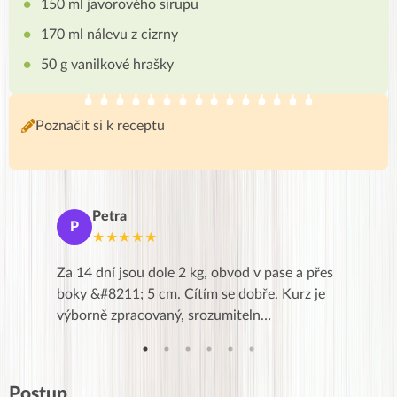
150 ml javorového sirupu
170 ml nálevu z cizrny
50 g vanilkové hrašky
Poznačit si k receptu
Petra
Ma
P
M
★★★★★
★
k,
Za 14 dní jsou dole 2 kg, obvod v pase a přes
Dnes jse
znání pro
boky &#8211; 5 cm. Cítím se dobře. Kurz je
zapadlé p
…
výborně zpracovaný, srozumiteln…
od EVY. 
Postup