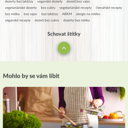
dezerty bez laktózy
veganské dezerty
dezert bez vajec
vegetariánské dezerty
bez cukru
vegetariánské recepty
čtenářské recepty
bez mléka
bez vajec
bez laktózy
ABKM
alergie na mléko
veganské recepty
dezert bez cukru
dezerty bez mléka
Schovat štítky
Mohlo by se vám líbit