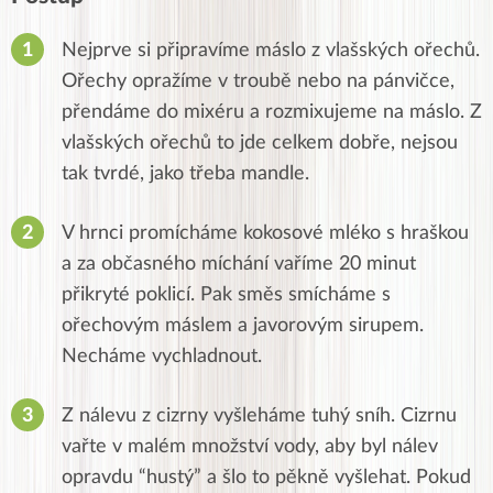
Nejprve si připravíme máslo z vlašských ořechů.
Ořechy opražíme v troubě nebo na pánvičce,
přendáme do mixéru a rozmixujeme na máslo. Z
vlašských ořechů to jde celkem dobře, nejsou
tak tvrdé, jako třeba mandle.
V hrnci promícháme kokosové mléko s hraškou
a za občasného míchání vaříme 20 minut
přikryté poklicí. Pak směs smícháme s
ořechovým máslem a javorovým sirupem.
Necháme vychladnout.
Z nálevu z cizrny vyšleháme tuhý sníh. Cizrnu
vařte v malém množství vody, aby byl nálev
opravdu “hustý” a šlo to pěkně vyšlehat. Pokud