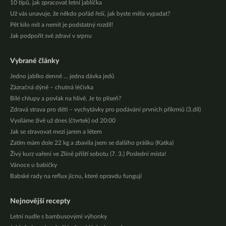
10 tipů, jak zpracovat letní jablíčka
Už vás unavuje, že někdo pořád řeší, jak byste měla vypadat?
Pět kilo mít a nemít je podstatný rozdíl!
Jak podpořit své zdraví v srpnu
Vybrané články
Jedno jablko denně … jedna dávka jedů
Zázračná dýně – chutná léčivka
Bílé chlupy a povlak na hlívě. Je to plíseň?
Zdravá strava pro děti – vychytávky pro podávání prvních příkrmů (3.díl)
Vysíláme živě už dnes (čtvrtek) od 20:00
Jak se stravovat mezi jarem a létem
Zatím mám dole 22 kg a zbavila jsem se dalšího prášku (Katka)
Živý kurz vaření ve Zlíně příští sobotu (7. 3.) Poslední místa!
Vánoce u babičky
Babské rady na reflux jícnu, které opravdu fungují
Nejnovější recepty
Letní nudle s bambusovými výhonky