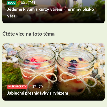
80
31
BLOG
Jedeme k vám s kurzy vaření! (Termíny blízko
vás)
Čtěte více na toto téma
37
4
VAŠE RECEPTY
Jablečné přesnídávky s rybízem