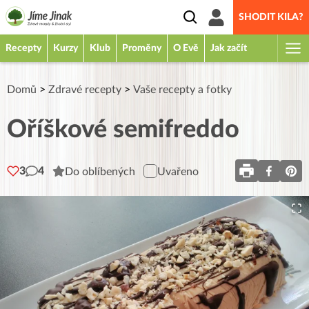
SHODIT KILA?
Recepty
Kurzy
Klub
Proměny
O Evě
Jak začít
Domů
>
Zdravé recepty
>
Vaše recepty a fotky
Oříškové semifreddo
3
4
Do oblíbených
Uvařeno