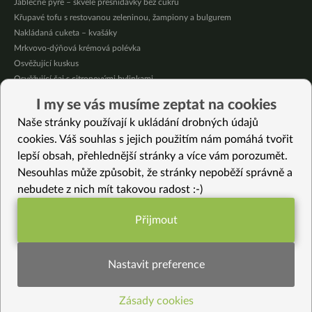
Jablečné pyré – skvělé přesnídávky bez cukru
Křupavé tofu s restovanou zeleninou, žampiony a bulgurem
Nakládaná cuketa – kvašáky
Mrkvovo-dýňová krémová polévka
Osvěžující kuskus
Osvěžující čaj s citronovými bylinkami
Nepečený jablečný dort s rybízem
I my se vás musíme zeptat na cookies
Čokoládové muffiny s mangovým krémem
Naše stránky používají k ukládání drobných údajů
Meruňky a jablka v citrónovém želé
cookies. Váš souhlas s jejich použitím nám pomáhá tvořit
lepší obsah, přehlednější stránky a více vám porozumět.
Vybrané recepty
Nesouhlas může způsobit, že stránky nepoběží správně a
Tofu s rýží a celerem
nebudete z nich mít takovou radost :-)
Kvašené chlebové placky
Semolinový pekáček
Přijmout
Houby na talíři
Funkční nastavení potřebujeme (vždy
Hruškový nápoj à la bílá čokoláda
aktivní)
Čočková polévka se slunečnicovými semínky
Nastavit preference
Nachová rýže
Plněné datlové kuličky
Zásady cookies
Statistiky pro lepší obsah
Jemná zeleninová polévka