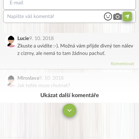
Lucie
9. 10. 2018
Zkuste a uvidíte :-). Možná vám přijde divný ten nálev
z cizrny, ale nemá to tam žádnou pachuť.
Komentovat
Miroslava
9. 10. 2018
Jak tohle muze chutnat?
Ukázat další komentáře
Komentovat