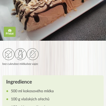
Přidat
bez cukru
bez mléka
bez vajec
Ingredience
500 ml kokosového mléka
100 g vlašských ořechů