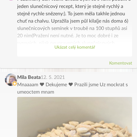
jeden slunečnicový recept, který je stejně rychlý a
stejně rychle snězeny:). To jsem měla takhle jednou
chuť na chalvu. Upražila jsem půl kila(je nás doma 6)
slunečnicových semínek v troubě na 100 stupňů asi
20 nim(Pražení není nutné. Je to moc dobré i ze
syrových, nijak neupravených slunečnicových
Ukázat celý komentář
semínek.) . Pak jsem to dala do mixeru a mixovala, co
zvládl. Přidala jsem do toho asi 3 lžíce slunečnicového
Komentovat
oleje BIO, aby šla konzistence do pasty a ne do
prášku. Pak jsem přendala do mísy a přidala sladěnky
Mila Beata
12. 5. 2021
podle chuti a promíchávala, až vznikne taková krásná
Mnaaaam ♥️ Dekujeme ♥️ Prazili jsme Uz mockrat s
mňamózní konzistence. No a pak se jen díváte, jak to
umeoctem mnam
mizí. Je fajn to třeba dát do lednice, pak je hmota
pevnější. Dají se z toho dělat kuličky, ale u nás se to
jen ukrajovalo a ukrajovalao. Vůbec nevadí, když
nemáte supr mixer a zůstane tak hrubší konzistence.
N2komu to chutná i víc než ta “chalva” úplně
najemno. Jen aŤ vás nenapadne, přidat sladěnku ke