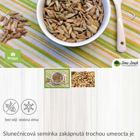
Přidat
bez sóji
sezóna zima
Slunečnicová semínka zakápnutá trochou umeocta je