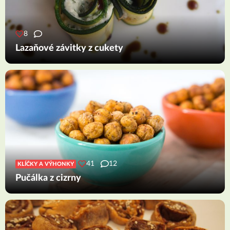
8
Lazaňové závitky z cukety
41
12
KLÍČKY A VÝHONKY
Pučálka z cizrny