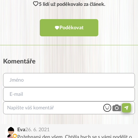
5 lidí už poděkovalo za článek.
Poděkovat
Komentáře
Eva
26. 6. 2021
Požehnaný den všem. Chtěla bych se s vámi podělit o