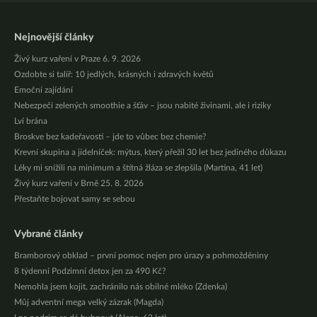
Nejnovější články
Živý kurz vaření v Praze 6. 9. 2026
Ozdobte si talíř: 10 jedlých, krásných i zdravých květů
Emoční zajídání
Nebezpečí zelených smoothie a šťáv – jsou nabité živinami, ale i riziky
Lví brána
Broskve bez kadeřavosti – jde to vůbec bez chemie?
Krevní skupina a jídelníček: mýtus, který přežil 30 let bez jediného důkazu
Léky mi snížili na minimum a štítná žláza se zlepšila (Martina, 41 let)
Živý kurz vaření v Brně 25. 8. 2026
Přestaňte bojovat samy se sebou
Vybrané články
Bramborový obklad – první pomoc nejen pro úrazy a pohmožděniny
8 týdenní Podzimní detox jen za 490 Kč?
Nemohla jsem kojit, zachránilo nás obilné mléko (Zdenka)
Můj adventní mega velký zázrak (Magda)