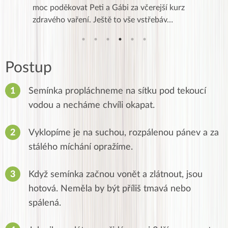
ejší kurz
vidět přímo v praxi – očichat, osahat,
obzvlá
řebáv…
ochutnat a sledovat jednotlivé postupy kr…
hlavní
Postup
Semínka propláchneme na sítku pod tekoucí
vodou a necháme chvíli okapat.
Vyklopíme je na suchou, rozpálenou pánev a za
stálého míchání opražíme.
Když semínka začnou vonět a zlátnout, jsou
hotová. Neměla by být příliš tmavá nebo
spálená.