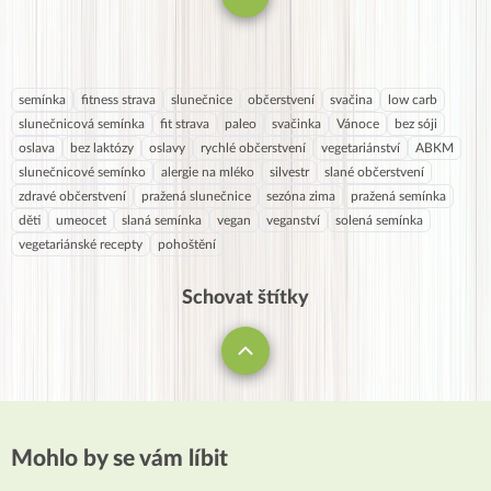
semínka
fitness strava
slunečnice
občerstvení
svačina
low carb
slunečnicová semínka
fit strava
paleo
svačinka
Vánoce
bez sóji
oslava
bez laktózy
oslavy
rychlé občerstvení
vegetariánství
ABKM
slunečnicové semínko
alergie na mléko
silvestr
slané občerstvení
zdravé občerstvení
pražená slunečnice
sezóna zima
pražená semínka
děti
umeocet
slaná semínka
vegan
veganství
solená semínka
vegetariánské recepty
pohoštění
Schovat štítky
Mohlo by se vám líbit