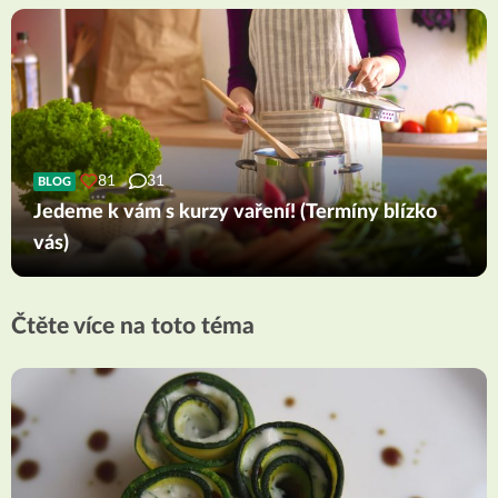
81
31
BLOG
Jedeme k vám s kurzy vaření! (Termíny blízko
vás)
Čtěte více na toto téma