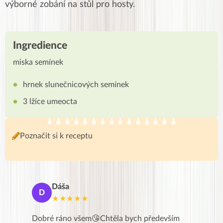
výborné zobání na stůl pro hosty.
Ingredience
miska semínek
hrnek slunečnicových semínek
3 lžíce umeocta
Poznačit si k receptu
Adéla
A
J
★★★★★
ředevším
Velkým přínosem pro mě byla možnost vše
Moc Vá