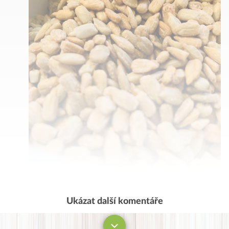
hmotě přímo do mixeru- to mě stálo málem motorek
u mého Kitchen Aid:). Dá se tato hmota použít s
troškou vody i jako korpus pod dort nebo nějaký řez.
Tak zkuste. Možná už to Evka má někde na stránkách
a já o tom nevím. Jestli ne, klidně z toho udělejte
recepis. Všem dobrou chuť:).
Ukázat další komentáře
Komentovat