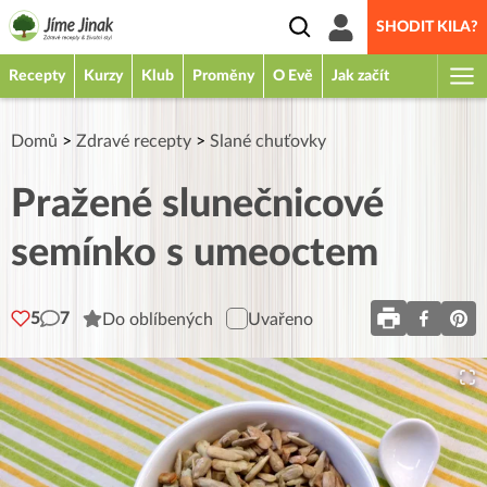
SHODIT KILA?
Recepty
Kurzy
Klub
Proměny
O Evě
Jak začít
Domů
>
Zdravé recepty
>
Slané chuťovky
Pražené slunečnicové
semínko s umeoctem
5
7
Do oblíbených
Uvařeno