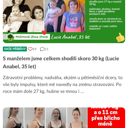
69
11
VAŠE PŘÍBĚHY
S manželem jsme celkem shodili skoro 30 kg (Lucie
Anabel, 35 let)
Zdravotní problémy, nadváha, ekzém u pětiměsíční dcery, to
vše byly impulsy, které mě navedly na změnu stravování. Po
roce mám dole 27 kg, hubne se mnou i
...