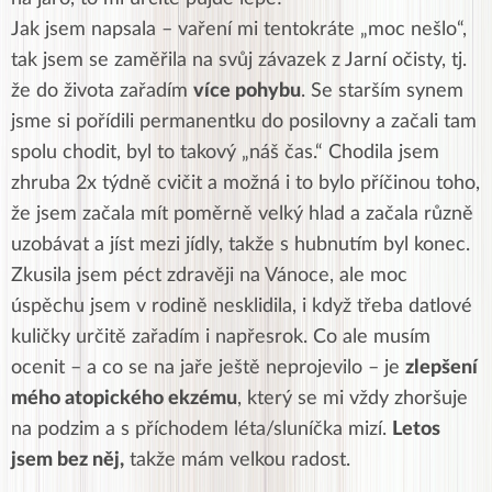
Jak jsem napsala – vaření mi tentokráte „moc nešlo“,
tak jsem se zaměřila na svůj závazek z Jarní očisty, tj.
že do života zařadím
více pohybu
. Se starším synem
jsme si pořídili permanentku do posilovny a začali tam
spolu chodit, byl to takový „náš čas.“ Chodila jsem
zhruba 2x týdně cvičit a možná i to bylo příčinou toho,
že jsem začala mít poměrně velký hlad a začala různě
uzobávat a jíst mezi jídly, takže s hubnutím byl konec.
Zkusila jsem péct zdravěji na Vánoce, ale moc
úspěchu jsem v rodině nesklidila, i když třeba datlové
kuličky určitě zařadím i napřesrok. Co ale musím
ocenit – a co se na jaře ještě neprojevilo – je
zlepšení
mého atopického ekzému
, který se mi vždy zhoršuje
na podzim a s příchodem léta/sluníčka mizí.
Letos
jsem bez něj,
takže mám velkou radost.