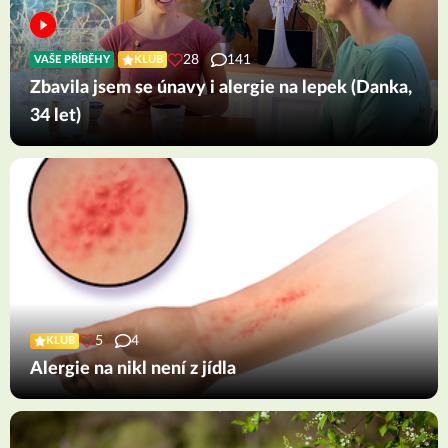
28
141
VAŠE PŘÍBĚHY
KLUB
Zbavila jsem se únavy i alergie na lepek (Danka,
34 let)
5
4
KLUB
Alergie na nikl není z jídla