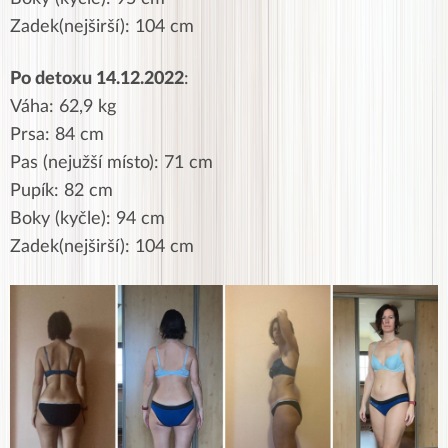
Zadek(nejširší): 104 cm
Po detoxu 14.12.2022
:
Váha: 62,9 kg
Prsa: 84 cm
Pas (nejužší místo): 71 cm
Pupík: 82 cm
Boky (kyčle): 94 cm
Zadek(nejširší): 104 cm