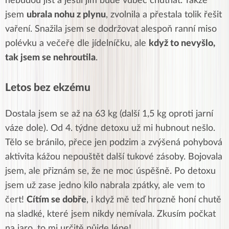
nebudou jíst a jestli jim bude vůbec chutnat. Takže
jsem
ubrala nohu z plynu
, zvolnila a přestala tolik řešit
vaření. Snažila jsem se dodržovat alespoň ranní miso
polévku a večeře dle jídelníčku, ale
když to nevyšlo,
tak jsem se nehroutila
.
Letos bez ekzému
Dostala jsem se až na 63 kg (další 1,5 kg oproti jarní
váze dole). Od 4. týdne detoxu už mi hubnout nešlo.
Tělo se bránilo, přece jen podzim a zvýšená pohybová
aktivita kážou nepouštět další tukové zásoby. Bojovala
jsem, ale přiznám se, že ne moc úspěšně. Po detoxu
jsem už zase jedno kilo nabrala zpátky, ale vem to
čert!
Cítím se dobře
, i když mě teď hrozně honí chutě
na sladké, které jsem nikdy nemívala. Zkusím počkat
na jaro, to mi určitě půjde lépe!