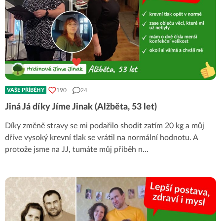
190
24
VAŠE PŘÍBĚHY
Jiná Já díky Jíme Jinak (Alžběta, 53 let)
Díky změně stravy se mi podařilo shodit zatím 20 kg a můj
dříve vysoký krevní tlak se vrátil na normální hodnotu. A
protože jsme na JJ, tumáte můj příběh n
...