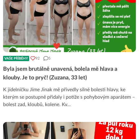
92
5
VAŠE PŘÍBĚHY
Byla jsem brutálně unavená, bolela mě hlava a
klouby. Je to pryč! (Zuzana, 33 let)
K jídelníčku Jíme Jinak mě přivedly silné bolesti hlavy, ke
kterým se postupně přidaly i potíže s pohybovým aparátem –
bolest zad, kloubů, kolene. Kv
...