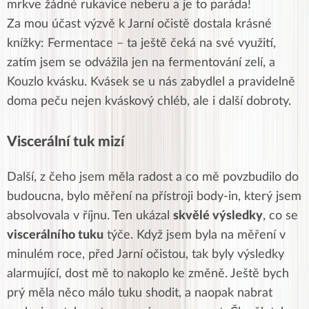
mrkve žádné rukavice neberu a je to paráda!
Za mou účast výzvě k Jarní očistě dostala krásné
knížky: Fermentace – ta ještě čeká na své využití,
zatím jsem se odvážila jen na fermentování zelí, a
Kouzlo kvásku. Kvásek se u nás zabydlel a pravidelně
doma peču nejen kváskový chléb, ale i další dobroty.
Viscerální tuk mizí
Další, z čeho jsem měla radost a co mě povzbudilo do
budoucna, bylo měření na přístroji body-in, který jsem
absolvovala v říjnu. Ten ukázal
skvělé výsledky
, co se
viscerálního tuku
týče. Když jsem byla na měření v
minulém roce, před Jarní očistou, tak byly výsledky
alarmující, dost mě to nakoplo ke změně. Ještě bych
prý měla něco málo tuku shodit, a naopak nabrat