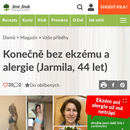
SHODIT KILA?
Recepty
Kurzy
Klub
Proměny
O Evě
Jak začít
Domů
>
Magazín
>
Vaše příběhy
Konečně bez ekzému a
alergie (Jarmila, 44 let)
35
2
Do oblíbených