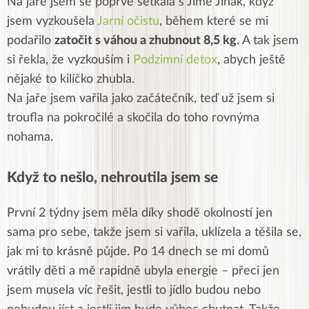
Na jaře jsem se poprvé setkala s Jíme Jinak, když
jsem vyzkoušela
Jarní očistu
, během které se mi
podařilo
zatočit s váhou a zhubnout 8,5 kg
. A tak jsem
si řekla, že vyzkouším i
Podzimní detox
, abych ještě
nějaké to kilíčko zhubla.
Na jaře jsem vařila jako začátečník, teď už jsem si
troufla na pokročilé a skočila do toho rovnýma
nohama.
Když to nešlo, nehroutila jsem se
První 2 týdny jsem měla díky shodě okolností jen
sama pro sebe, takže jsem si vařila, uklízela a těšila se,
jak mi to krásně půjde. Po 14 dnech se mi domů
vrátily děti a mě rapidně ubyla energie – přeci jen
jsem musela víc řešit, jestli to jídlo budou nebo