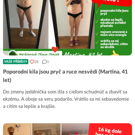
38
1
VAŠE PŘÍBĚHY
Poporodní kila jsou pryč a ruce nesvědí (Martina, 41
let)
Do zmeny jedálníčka som išla s cieľom schudnúť a zbaviť sa
ekzému. A oboje sa veru podarilo. Vrátilo sa mi sebavedomie
a cítim sa lepšie a krajšie.