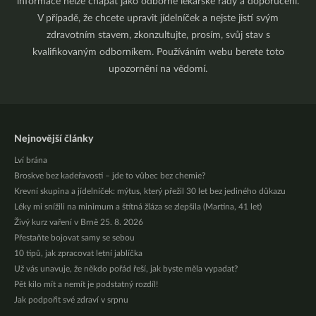
informace nelze chápat jako odborné lékařské rady a doporučení.
V případě, že chcete upravit jídelníček a nejste jistí svým
zdravotním stavem, zkonzultujte, prosím, svůj stav s
kvalifikovaným odborníkem. Používáním webu berete toto
upozornění na vědomí.
Nejnovější články
Lví brána
Broskve bez kadeřavosti – jde to vůbec bez chemie?
Krevní skupina a jídelníček: mýtus, který přežil 30 let bez jediného důkazu
Léky mi snížili na minimum a štítná žláza se zlepšila (Martina, 41 let)
Živý kurz vaření v Brně 25. 8. 2026
Přestaňte bojovat samy se sebou
10 tipů, jak zpracovat letní jablíčka
Už vás unavuje, že někdo pořád řeší, jak byste měla vypadat?
Pět kilo mít a nemít je podstatný rozdíl!
Jak podpořit své zdraví v srpnu