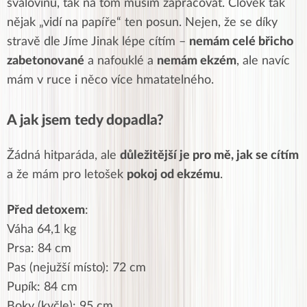
svalovinu, tak na tom musím zapracovat. Člověk tak
nějak „vidí na papíře“ ten posun. Nejen, že se díky
stravě dle Jíme Jinak lépe cítím –
nemám celé břicho
zabetonované
a nafouklé a
nemám ekzém
, ale navíc
mám v ruce i něco více hmatatelného.
A jak jsem tedy dopadla?
Žádná hitparáda, ale
důležitější je pro mě, jak se cítím
a že mám pro letošek
pokoj od ekzému
.
Před detoxem
:
Váha 64,1 kg
Prsa: 84 cm
Pas (nejužší místo): 72 cm
Pupík: 84 cm
Boky (kyčle): 95 cm