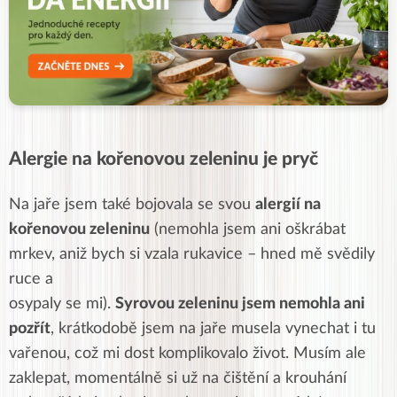
Alergie na kořenovou zeleninu je pryč
Na jaře jsem také bojovala se svou
alergií na
kořenovou zeleninu
(nemohla jsem ani oškrábat
mrkev, aniž bych si vzala rukavice – hned mě svědily
ruce a
osypaly se mi).
Syrovou zeleninu jsem nemohla ani
pozřít
, krátkodobě jsem na jaře musela vynechat i tu
vařenou, což mi dost komplikovalo život. Musím ale
zaklepat, momentálně si už na čištění a krouhání