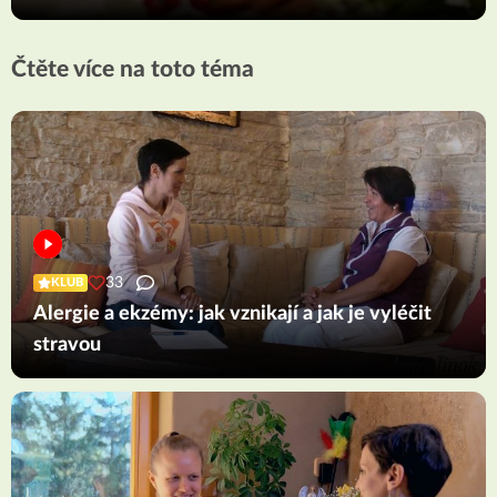
Čtěte více na toto téma
33
KLUB
Alergie a ekzémy: jak vznikají a jak je vyléčit
stravou