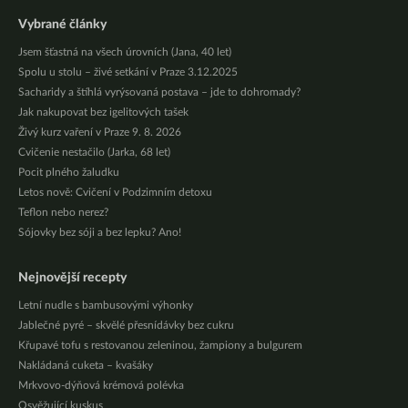
Vybrané články
Jsem šťastná na všech úrovních (Jana, 40 let)
Spolu u stolu – živé setkání v Praze 3.12.2025
Sacharidy a štíhlá vyrýsovaná postava – jde to dohromady?
Jak nakupovat bez igelitových tašek
Živý kurz vaření v Praze 9. 8. 2026
Cvičenie nestačilo (Jarka, 68 let)
Pocit plného žaludku
Letos nově: Cvičení v Podzimním detoxu
Teflon nebo nerez?
Sójovky bez sóji a bez lepku? Ano!
Nejnovější recepty
Letní nudle s bambusovými výhonky
Jablečné pyré – skvělé přesnídávky bez cukru
Křupavé tofu s restovanou zeleninou, žampiony a bulgurem
Nakládaná cuketa – kvašáky
Mrkvovo-dýňová krémová polévka
Osvěžující kuskus