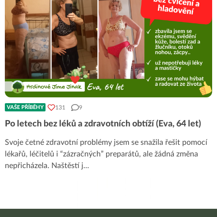
131
9
VAŠE PŘÍBĚHY
Po letech bez léků a zdravotních obtíží (Eva, 64 let)
Svoje četné zdravotní problémy jsem se snažila řešit pomocí
lékařů, léčitelů i “zázračných” preparátů, ale žádná změna
nepřicházela. Naštěstí j
...