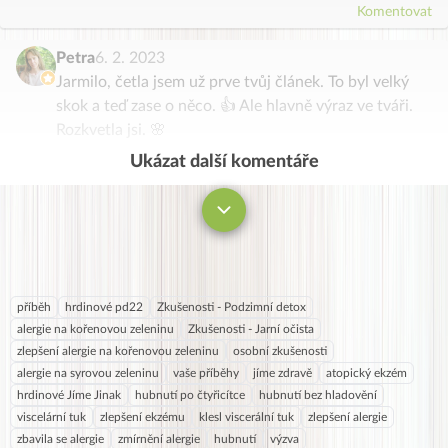
Komentovat
Petra
6. 2. 2023
Jarmilo, četla jsem už prve tvůj článek. To byl velký
skok a teď zase o něco. 👍 Ale hlavně výraz ve tváři.
Rozkvetla jsi. 🌸
Ukázat další komentáře
Komentovat
příběh
hrdinové pd22
Zkušenosti - Podzimní detox
alergie na kořenovou zeleninu
Zkušenosti - Jarní očista
zlepšení alergie na kořenovou zeleninu
osobní zkušenosti
alergie na syrovou zeleninu
vaše příběhy
jíme zdravě
atopický ekzém
hrdinové Jíme Jinak
hubnutí po čtyřicítce
hubnutí bez hladovění
viscelární tuk
zlepšení ekzému
klesl viscerální tuk
zlepšení alergie
zbavila se alergie
zmírnění alergie
hubnutí
výzva