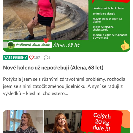
157
5
VAŠE PŘÍBĚHY
Nové koleno už nepotřebuji (Alena, 68 let)
Potýkala jsem se s různými zdravotními problémy, rozhodla
jsem se s nimi zatočit změnou jídelníčku. A nyní se raduji z
výsledků – klesl mi cholestero
...