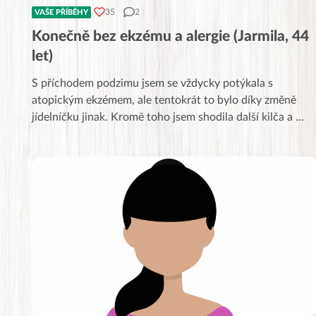
35
2
VAŠE PŘÍBĚHY
Konečně bez ekzému a alergie (Jarmila, 44
let)
S příchodem podzimu jsem se vždycky potýkala s
atopickým ekzémem, ale tentokrát to bylo díky změně
jídelníčku jinak. Kromě toho jsem shodila další kilča a
...