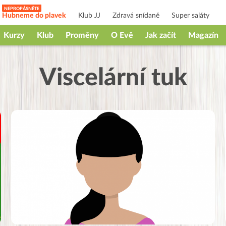
Hubneme do plavek
Klub JJ
Zdravá snídaně
Super saláty
Kurzy
Klub
Proměny
O Evě
Jak začít
Magazín
Viscelární tuk