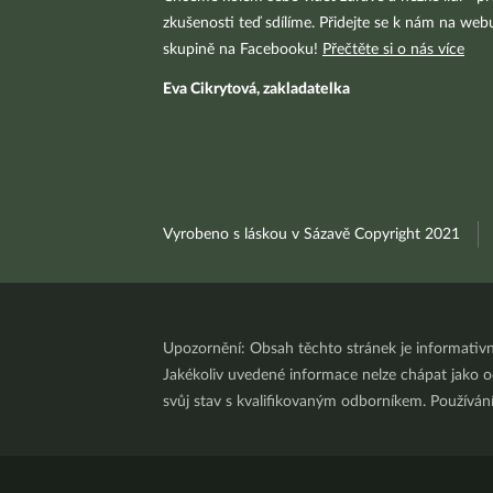
zkušenosti teď sdílíme. Přidejte se k nám na we
skupině na Facebooku!
Přečtěte si o nás více
Eva Cikrytová, zakladatelka
Vyrobeno s láskou v Sázavě Copyright 2021
Upozornění: Obsah těchto stránek je informativ
Jakékoliv uvedené informace nelze chápat jako odb
svůj stav s kvalifikovaným odborníkem. Používá