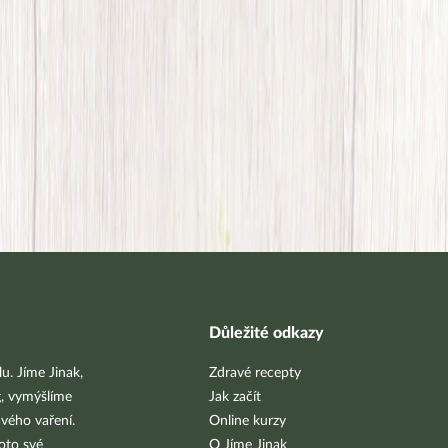
Důležité odkazy
u. Jíme Jinak,
Zdravé recepty
g, vymýšlíme
Jak začít
vého vaření.
Online kurzy
oto své
O Jíme Jinak