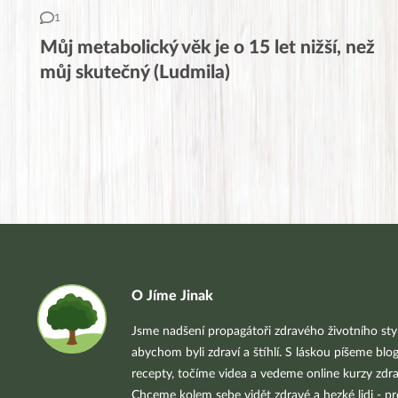
1
Můj metabolický věk je o 15 let nižší, než
můj skutečný (Ludmila)
O Jíme Jinak
Jsme nadšení propagátoři zdravého životního styl
abychom byli zdraví a štíhlí. S láskou píšeme blo
recepty, točíme videa a vedeme online kurzy zdra
Chceme kolem sebe vidět zdravé a hezké lidi - pr