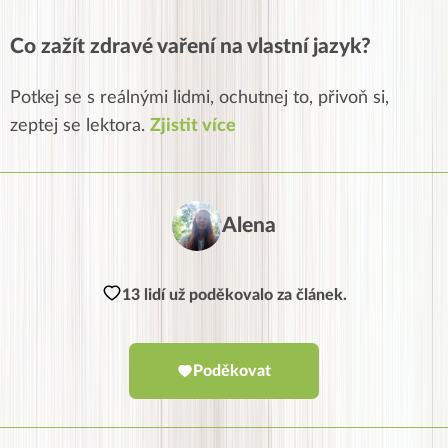
Co zažít zdravé vaření na vlastní jazyk?
Potkej se s reálnými lidmi, ochutnej to, přivoň si,
zeptej se lektora.
Zjistit více
Alena
13 lidí už poděkovalo za článek.
Poděkovat