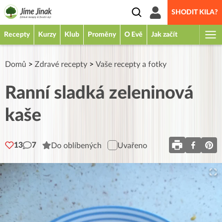
SHODIT KILA?
Recepty
Kurzy
Klub
Proměny
O Evě
Jak začít
Domů
>
Zdravé recepty
>
Vaše recepty a fotky
Ranní sladká zeleninová
kaše
13
7
Do oblíbených
Uvařeno