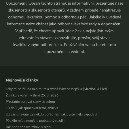
Upozornění: Obsah těchto stránek je informativní, prezentuje naše
zkušenosti a zkušenosti čtenářů. V žádném případě nenahrazuje
odbornou lékařskou pomoc a odbornou péči. Jakékoliv uvedené
informace nelze chápat jako odborné lékařské rady a doporučení.
V případě, že chcete upravit jídelníček a nejste jistí svým
zdravotním stavem, zkonzultujte, prosím, svůj stav s
kvalifikovaným odborníkem. Používáním webu berete toto
upozornění na vědomí.
Nejnovější články
Léky mi snížili na minimum a štítná žláza se zlepšila (Martina, 41 let)
Živý kurz vaření v Brně 25. 8. 2026
Přestaňte bojovat samy se sebou
10 tipů, jak zpracovat letní jablíčka
Už vás unavuje, že někdo pořád řeší, jak byste měla vypadat?
Pět kilo mít a nemít je podstatný rozdíl!
Jak podpořit své zdraví v srpnu