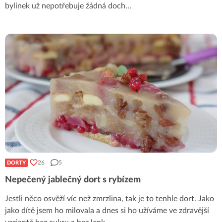
bylinek už nepotřebuje žádná doch
...
26
5
DORTY
Nepečený jablečný dort s rybízem
Jestli něco osvěží víc než zmrzlina, tak je to tenhle dort. Jako
jako dítě jsem ho milovala a dnes si ho užíváme ve zdravější