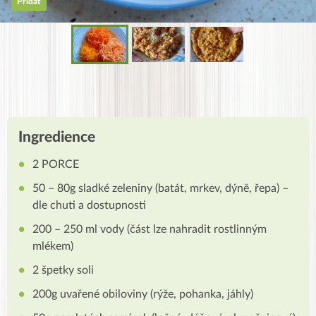
Přidat
Ingredience
2 PORCE
50 – 80g sladké zeleniny (batát, mrkev, dýně, řepa) –
dle chuti a dostupnosti
200 – 250 ml vody (část lze nahradit rostlinným
mlékem)
2 špetky soli
200g uvařené obiloviny (rýže, pohanka, jáhly)