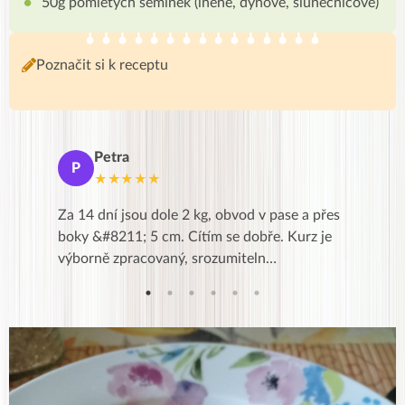
50g pomletých semínek (lněné, dýňové, slunečnicové)
Poznačit si k receptu
Petra
Ma
P
M
★★★★★
★
k,
Za 14 dní jsou dole 2 kg, obvod v pase a přes
Dnes jse
znání pro
boky &#8211; 5 cm. Cítím se dobře. Kurz je
zapadlé p
…
výborně zpracovaný, srozumiteln…
od EVY. 