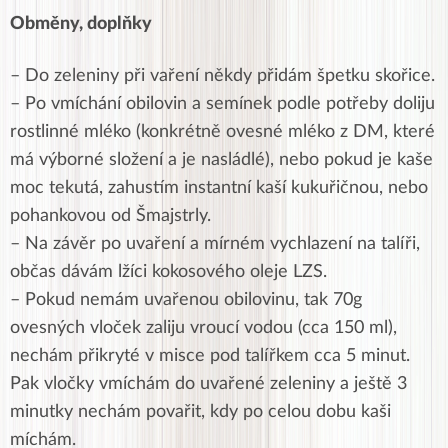
Ob
měny, doplňky
– Do zeleniny při vaření někdy přidám špetku skořice.
– Po vmíchání obilovin a semínek podle potřeby doliju
rostlinné mléko (konkrétně ovesné mléko z DM, které
má výborné složení a je nasládlé), nebo pokud je kaše
moc tekutá, zahustím instantní kaší kukuřičnou, nebo
pohankovou od Šmajstrly.
– Na závěr po uvaření a mírném vychlazení na talíři,
občas dávám lžíci kokosového oleje LZS.
– Pokud nemám uvařenou obilovinu, tak 70g
ovesných vloček zaliju vroucí vodou (cca 150 ml),
nechám přikryté v misce pod talířkem cca 5 minut.
Pak vločky vmíchám do uvařené zeleniny a ještě 3
minutky nechám povařit, kdy po celou dobu kaši
míchám.