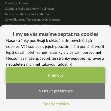
Osvěžující kuskus
Osvěžující čaj s citronovými bylinkami
Nepečený jablečný dort s rybízem
Čokoládové muffiny s mangovým krémem
Meruňky a jablka v citrónovém želé
Krémová zeleninová polévka s koprem a vločkami
I my se vás musíme zeptat na cookies
Celozrnná rýže basmati se zeleninou
Naše stránky používají k ukládání drobných údajů
Citrónové muffiny s borůvkovým krémem
cookies. Váš souhlas s jejich použitím nám pomáhá tvořit
lepší obsah, přehlednější stránky a více vám porozumět.
Vybrané recepty
Nesouhlas může způsobit, že stránky nepoběží správně a
Jáhlová lepenice s kapustou
nebudete z nich mít takovou radost :-)
Mooncake jinak
Pečené tempeh prsty v těstíčku
Přijmout
Smetanová omáčka s hříbky a bílými fazolemi (veganská)
Funkční nastavení potřebujeme (vždy
Špenát z kedlubnových listů
aktivní)
Oříškové sušenky (bez mouky, paleo)
Nastavit preference
Jak jsme začínali jíst jinak
Rýže basmati se slunečnicovým semínkem
Zásady cookies
Statistiky pro lepší obsah
Mangoldové pesto se slunečnicovým semínkem
Zelený jarní oves