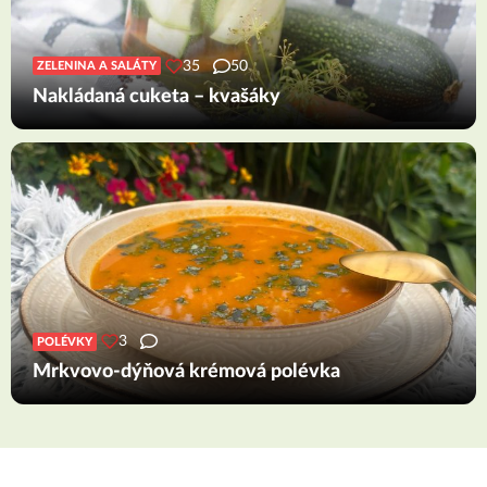
35
50
ZELENINA A SALÁTY
Nakládaná cuketa – kvašáky
3
POLÉVKY
Mrkvovo-dýňová krémová polévka