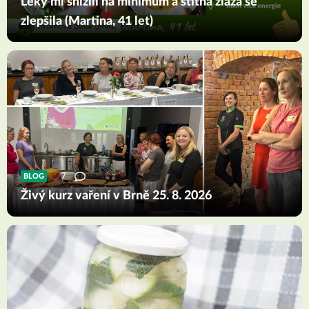
Léky mi snížili na minimum a štítná žláza se
zlepšila (Martina, 41 let)
7
BLOG
Živý kurz vaření v Brně 25. 8. 2026