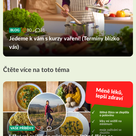
80
31
BLOG
Jedeme k vám s kurzy vaření! (Termíny blízko
vás)
Čtěte více na toto téma
0
VAŠE PŘÍBĚHY