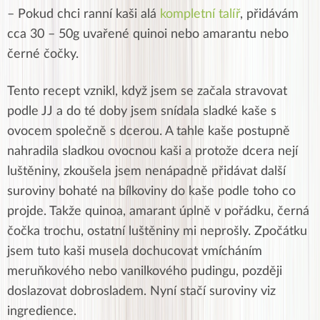
– Pokud chci ranní kaši alá
kompletní talíř
, přidávám
cca 30 – 50g uvařené quinoi nebo amarantu nebo
černé čočky.
Tento recept vznikl, když jsem se začala stravovat
podle JJ a do té doby jsem snídala sladké kaše s
ovocem společně s dcerou. A tahle kaše postupně
nahradila sladkou ovocnou kaši a protože dcera nejí
luštěniny, zkoušela jsem nenápadně přidávat další
suroviny bohaté na bílkoviny do kaše podle toho co
projde. Takže quinoa, amarant úplně v pořádku, černá
čočka trochu, ostatní luštěniny mi neprošly. Zpočátku
jsem tuto kaši musela dochucovat vmícháním
meruňkového nebo vanilkového pudingu, později
doslazovat dobrosladem. Nyní stačí suroviny viz
ingredience.