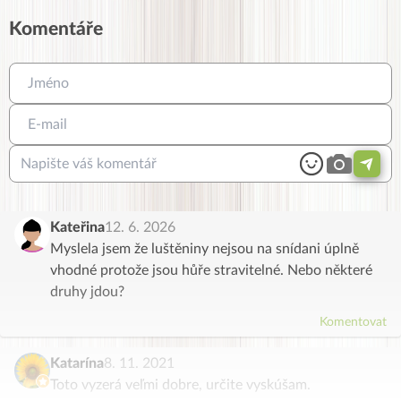
Komentáře
Kateřina
12. 6. 2026
Myslela jsem že luštěniny nejsou na snídani úplně
vhodné protože jsou hůře stravitelné. Nebo některé
druhy jdou?
Komentovat
Katarína
8. 11. 2021
Toto vyzerá veľmi dobre, určite vyskúšam.