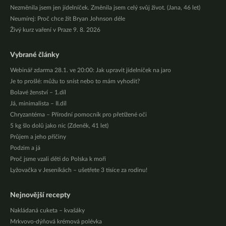
Nezměnila jsem jen jídelníček. Změnila jsem celý svůj život. (Jana, 46 let)
Neumírej: Proč chce žít Bryan Johnson déle
Živý kurz vaření v Praze 9. 8. 2026
Vybrané články
Webinář zdarma 28.1. ve 20:00: Jak upravit jídelníček na jaro
Je to prošlé: můžu to sníst nebo to mám vyhodit?
Bolavé ženství – 1.díl
Já, minimalista – II.díl
Chryzantéma – Přírodní pomocník pro přetížené oči
5 kg šlo dolů jako nic (Zdeněk, 41 let)
Průjem a jeho příčiny
Podzim a já
Proč jsme vzali děti do Polska k moři
Lyžovačka v Jeseníkách – ušetřete 3 tisíce za rodinu!
Nejnovější recepty
Nakládaná cuketa – kvašáky
Mrkvovo-dýňová krémová polévka