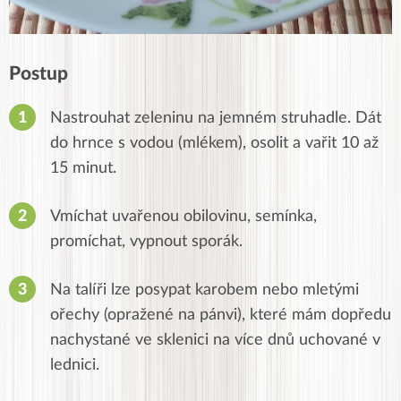
Postup
Nastrouhat zeleninu na jemném struhadle. Dát
do hrnce s vodou (mlékem), osolit a vařit 10 až
15 minut.
Vmíchat uvařenou obilovinu, semínka,
promíchat, vypnout sporák.
Na talíři lze posypat karobem nebo mletými
ořechy (opražené na pánvi), které mám dopředu
nachystané ve sklenici na více dnů uchované v
lednici.