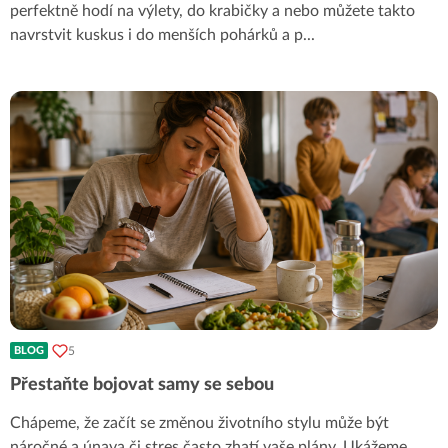
perfektně hodí na výlety, do krabičky a nebo můžete takto
navrstvit kuskus i do menších pohárků a p
...
5
BLOG
Přestaňte bojovat samy se sebou
Chápeme, že začít se změnou životního stylu může být
náročné a únava či stres často zhatí vaše plány. Ukážeme