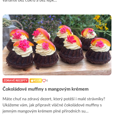
variantě bez cukru a bez lepk
...
4
ZDRAVÉ RECEPTY
KLUB
Čokoládové muffiny s mangovým krémem
Máte chuť na zdravý dezert, který potěší i malé strávníky?
Ukážeme vám, jak připravit vláčné čokoládové muffiny s
jemným mangovým krémem plné přírodních su
...