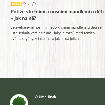
35
2
KLUB
Potíže s krčními a nosními mandlemi u dětí
– jak na ně?
Se zvětšenými nosními nebo krčními mandlemi u dětí se
jistě setkala většina z nás. Jaký je rozdíl mezi těmito
dvěma orgány, v jaké fázi a jak se dá jejich
...
O Jíme Jinak