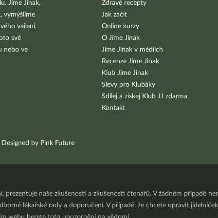
u. Jíme Jinak,
Zdravé recepty
g, vymýšlíme
Jak začít
vého vaření.
Online kurzy
oto své
O Jíme Jinak
bu nebo ve
Jíme Jinak v médiích
Recenze Jíme Jinak
Klub Jíme Jinak
Slevy pro Klubáky
Sdílej a získej Klub JJ zdarma
Kontakt
Designed by Pink Future
ní, prezentuje naše zkušenosti a zkušenosti čtenářů. V žádném případě 
orné lékařské rady a doporučení. V případě, že chcete upravit jídelníček 
ním webu berete toto upozornění na vědomí.