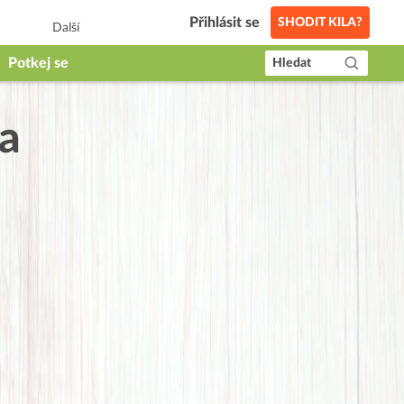
Přihlásit se
SHODIT KILA?
Další
Potkej se
Hledat
ka