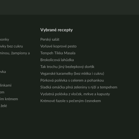
Vybrané recepty
honky
Perský salát
ávky bez cukru
Voňavé koprové pesto
eninou, žampiony a
Tempeh Tikka Masala
Brokolicová lahůdka
Tak trochu jiný bezlepkový dortík
évka
Veganské karamelky (bez mléka i cukru)
Pórková polévka s celerem a pohankou
ylinkami
Sladká omáčka plná zeleniny s rýží a tempehem
zem
Vydatná polévka z vloček, mrkve a kapusty
vým krémem
Krémové fazole s pečeným česnekem
 želé