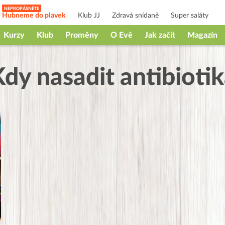
Hubneme do plavek
Klub JJ
Zdravá snídaně
Super saláty
Kurzy
Klub
Proměny
O Evě
Jak začít
Magazín
dy nasadit antibioti