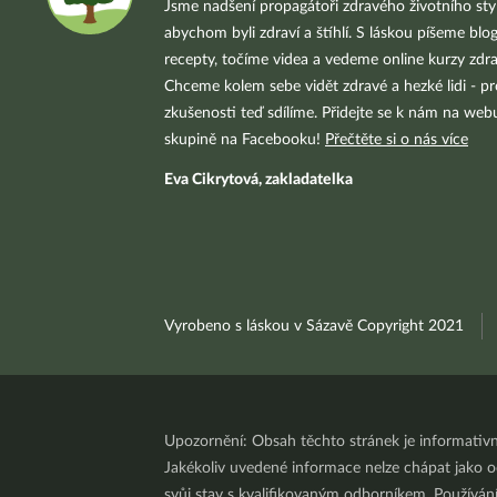
Jsme nadšení propagátoři zdravého životního styl
abychom byli zdraví a štíhlí. S láskou píšeme blo
recepty, točíme videa a vedeme online kurzy zdra
Chceme kolem sebe vidět zdravé a hezké lidi - pr
zkušenosti teď sdílíme. Přidejte se k nám na we
skupině na Facebooku!
Přečtěte si o nás více
Eva Cikrytová, zakladatelka
Vyrobeno s láskou v Sázavě Copyright 2021
Upozornění: Obsah těchto stránek je informativ
Jakékoliv uvedené informace nelze chápat jako odb
svůj stav s kvalifikovaným odborníkem. Používá