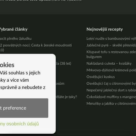
ybrané články
Nejnovější recepty
ocit plného žaludku
Letní nudle s bambusovými vý
2 posvátných nocí: Cesta k ženské moudrosti
Jablečné pyré – skvělé přesníd
10)
Křupavé tofu s restovanou zel
ak si sestavit zdravější jídelníček
bulgurem
igrény mě přiváděly k šílenství, Linda (38 let)
Nakládaná cuketa – kvašáky
okies
uodenogastrický reflux a co to je
Mrkvovo-dýňová krémová pol
Váš souhlas s jejich
ítím se svěží a fit (Eva, 68 let)
Osvěžující kuskus
nky a více vám
ak nám Luna pomůže ke krásným vlasům
Osvěžující čaj s citronovými b
 správně a nebudete z
řejeme vám krásné Vánoce
Nepečený jablečný dort s rybí
ejvětší chyby při krájení zeleniny. Děláte je taky?
Čokoládové muffiny s mango
hite pine needles – bílý čaj
Meruňky a jablka v citrónovém
t preference
í)
ny osobních údajů