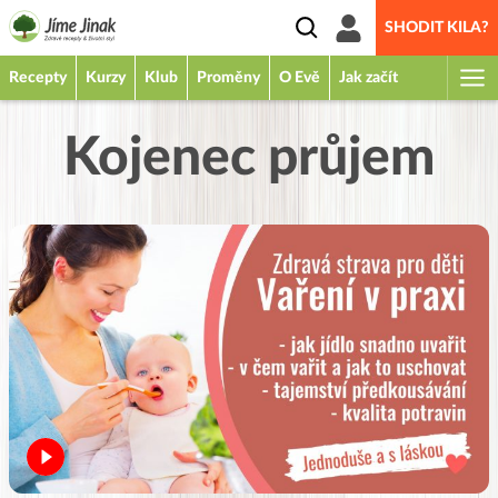
SHODIT KILA?
Recepty
Kurzy
Klub
Proměny
O Evě
Jak začít
Kojenec průjem