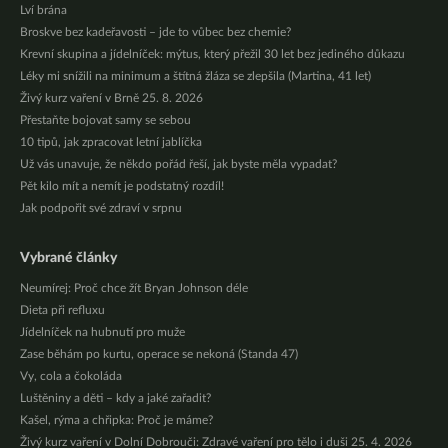
Lví brána
Broskve bez kadeřavosti – jde to vůbec bez chemie?
Krevní skupina a jídelníček: mýtus, který přežil 30 let bez jediného důkazu
Léky mi snížili na minimum a štítná žláza se zlepšila (Martina, 41 let)
Živý kurz vaření v Brně 25. 8. 2026
Přestaňte bojovat samy se sebou
10 tipů, jak zpracovat letní jablíčka
Už vás unavuje, že někdo pořád řeší, jak byste měla vypadat?
Pět kilo mít a nemít je podstatný rozdíl!
Jak podpořit své zdraví v srpnu
Vybrané články
Neumírej: Proč chce žít Bryan Johnson déle
Dieta při refluxu
Jídelníček na hubnutí pro muže
Zase běhám po kurtu, operace se nekoná (Standa 47)
Vy, cola a čokoláda
Luštěniny a děti – kdy a jaké zařadit?
Kašel, rýma a chřipka: Proč je máme?
Živý kurz vaření v Dolní Dobrouči: Zdravé vaření pro tělo i duši 25. 4. 2026