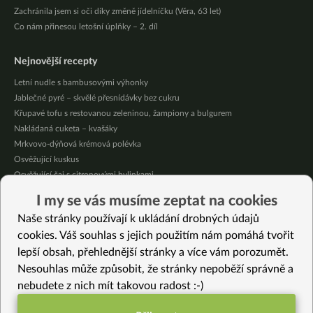
Zachránila jsem si oči díky změně jídelníčku (Věra, 63 let)
Co nám přinesou letošní úplňky – 2. díl
Nejnovější recepty
Letní nudle s bambusovými výhonky
Jablečné pyré – skvělé přesnídávky bez cukru
Křupavé tofu s restovanou zeleninou, žampiony a bulgurem
Nakládaná cuketa – kvašáky
Mrkvovo-dýňová krémová polévka
Osvěžující kuskus
Osvěžující čaj s citronovými bylinkami
Nepečený jablečný dort s rybízem
I my se vás musíme zeptat na cookies
Čokoládové muffiny s mangovým krémem
Naše stránky používají k ukládání drobných údajů
Meruňky a jablka v citrónovém želé
cookies. Váš souhlas s jejich použitím nám pomáhá tvořit
lepší obsah, přehlednější stránky a více vám porozumět.
Vybrané recepty
Nesouhlas může způsobit, že stránky nepoběží správně a
Drobenkový koláč s jablky a tofu tvarohem bez lepku
nebudete z nich mít takovou radost :-)
Květáková raita
Restované nudle na tymiánu se zeleninou a fazolemi