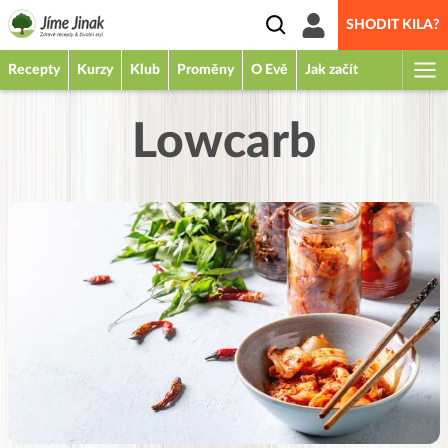
SHODIT KILA?
Recepty
Kurzy
Klub
Proměny
O Evě
Jak začít
Lowcarb