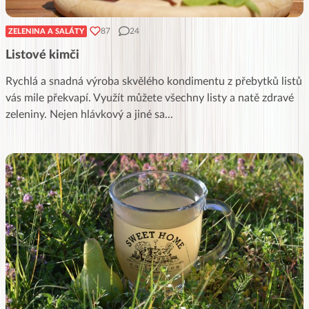
87
24
ZELENINA A SALÁTY
Listové kimči
Rychlá a snadná výroba skvělého kondimentu z přebytků listů
vás mile překvapí. Využít můžete všechny listy a natě zdravé
zeleniny. Nejen hlávkový a jiné sa
...