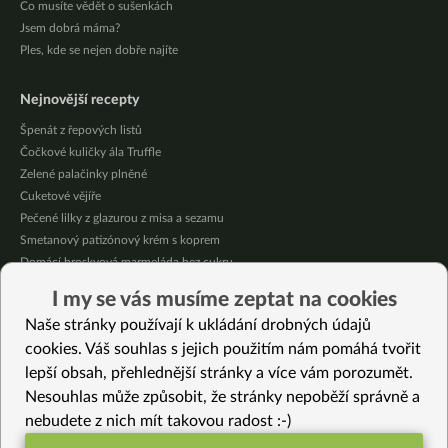
Co musíte vědět o sušenkách
Jsem dobrá máma?
Ples, kde se nejen dobře najíte
Nejnovější recepty
Špenát z řepových listů
Čočkové kuličky ála Truffle
Zelené palačinky plněné
Cuketové vějíře
Pečené lilky z glazurou z misa a sezamu
Smetanový patizónový krém s koprem
Domácí broskvová marmeláda bez cukru
Pikantní mexická kukuřice se “sýrovou” omáčkou
I my se vás musíme zeptat na cookies
Citrónové jablečné muffiny se sójovou šlehačkou
Naše stránky používají k ukládání drobných údajů
Oves provoněný citrónem a bazalkou
cookies. Váš souhlas s jejich použitím nám pomáhá tvořit
lepší obsah, přehlednější stránky a více vám porozumět.
Vybrané recepty
Nesouhlas může způsobit, že stránky nepoběží správně a
Krémové kroupoto se zelím a hříbky
nebudete z nich mít takovou radost :-)
Veggydelphia