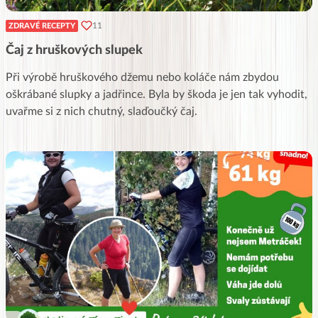
11
ZDRAVÉ RECEPTY
Čaj z hruškových slupek
Při výrobě hruškového džemu nebo koláče nám zbydou
oškrábané slupky a jadřince. Byla by škoda je jen tak vyhodit,
uvařme si z nich chutný, slaďoučký čaj.