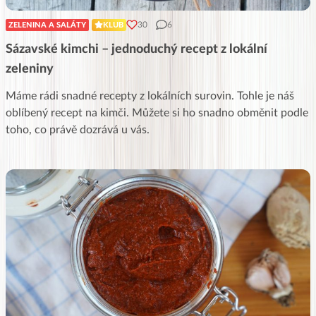
30
6
ZELENINA A SALÁTY
KLUB
Sázavské kimchi – jednoduchý recept z lokální
zeleniny
Máme rádi snadné recepty z lokálních surovin. Tohle je náš
oblíbený recept na kimči. Můžete si ho snadno obměnit podle
toho, co právě dozrává u vás.