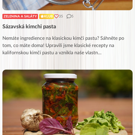
35
5
ZELENINA A SALÁTY
KLUB
Sázavská kimchi pasta
Nemáte ingredience na klasickou kimči pastu? Sáhněte po
tom, co máte doma! Upravili jsme klasické recepty na
kalifornskou kimči pastu a vznikla naše vlastn
...