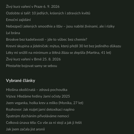
Živý kurz vaření v Praze 6. 9. 2026
Ozdobte si talíř: 10 jedlých, krásných i zdravých květů
Emoční zajídání
Nebezpečí zelených smoothie a šťáv – jsou nabité živinami, ale i riziky
Lví brána
Broskve bez kadeřavosti – jde to vůbec bez chemie?
Krevní skupina a jídelníček: mýtus, který přežil 30 let bez jediného důkazu
Léky mi snížili na minimum a štítná žláza se zlepšila (Martina, 41 let)
Živý kurz vaření v Brně 25. 8. 2026
Přestaňte bojovat samy se sebou
Vybrané články
Hlošina okoličnatá – zdravá pochoutka
Výzva: Hledáme hrdiny Jarní očisty 2025
Jsem veganka, holka krev a mlíko (Monika, 27 let)
Rozhovor: Jak rozjet jarní detoxikaci naplno
Špatným dýcháním přivoláváme nemoci
Celková únava těla: Co vše za ní stojí a jak ji řešit
Jak jsem začala jíst aronii