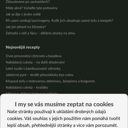
Ztloustneme po sacharidech?
Máte akné? Vyřaďte tyto potraviny
Jak se žije v jiném světě
Při uzení vznikají karcinogeny. Kolik jich obsahuje uzené tofu a tempeh?
Jak jíst zdravě na Silvestra?
Zahrada v září a říjnu – děláme zásoby na zimu
Nejnovější recepty
Oves provoněný citrónem a bazalkou
Nakládaná cuketa – na delší skladování
Letní nudle s bambusovými výhonky
Jablečné pyré – skvělé přesnídávky bez cukru
Křupavé tofu s restovanou zeleninou, žampiony a bulgurem
Nakládaná cuketa – kvašáky
Mrkvovo-dýňová krémová polévka
Osvěžující kuskus
I my se vás musíme zeptat na cookies
Osvěžující čaj s citronovými bylinkami
Naše stránky používají k ukládání drobných údajů
Nepečený jablečný dort s rybízem
cookies. Váš souhlas s jejich použitím nám pomáhá tvořit
lepší obsah, přehlednější stránky a více vám porozumět.
Vybrané recepty