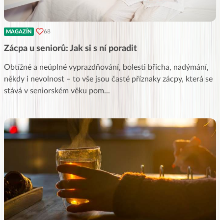
68
MAGAZÍN
Zácpa u seniorů: Jak si s ní poradit
Obtížné a neúplné vyprazdňování, bolesti břicha, nadýmání,
někdy i nevolnost – to vše jsou časté příznaky zácpy, která se
stává v seniorském věku pom
...