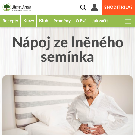
SHODIT KILA?
Recepty
Kurzy
Klub
Proměny
O Evě
Jak začít
Nápoj ze lněného
semínka