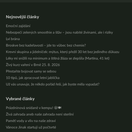
Nejnovější články
Emoční zajídání
Nebezpečí zelených smoothie a šťáv – jsou nabité živinami, ale i riziky
Lví brána
Broskve bez kadeřavosti – jde to vůbec bez chemie?
Krevní skupina a jídelníček: mýtus, který přežil 30 let bez jediného důkazu
Léky mi snížili na minimum a štítná žláza se zlepšila (Martina, 41 let)
Živý kurz vaření v Brně 25. 8. 2026
Přestaňte bojovat samy se sebou
10 tipů, jak zpracovat letní jablíčka
Už vás unavuje, že někdo pořád řeší, jak byste měla vypadat?
Vybrané články
Prázdninová snídaně v kempu! 🤩🍽️
Živá zahrada aneb naše zahrada není sterilní
Paměť vody a vliv na naše zdraví
Vánoce Jinak startují už počtvrté