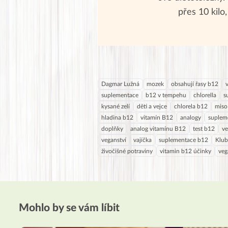
přes 10 kilo,
Dagmar Lužná
mozek
obsahují řasy b12
suplementace
b12 v tempehu
chlorella
s
kysané zelí
děti a vejce
chlorela b12
miso
hladina b12
vitamín B12
analogy
suplem
doplňky
analog vitamínu B12
test b12
v
veganství
vajíčka
suplementace b12
Klub
živočišné potraviny
vitamin b12 účinky
veg
Mohlo by se vám líbit