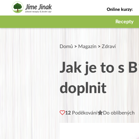
Online kurzy:
Jak na babičky
Recepty
Domů
>
Magazín
>
Zdraví
Jak je to s 
doplnit
12
Poděkování
Do oblíbených