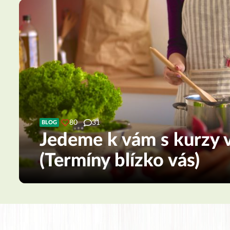
80
31
BLOG
Jedeme k vám s kurzy v
(Termíny blízko vás)