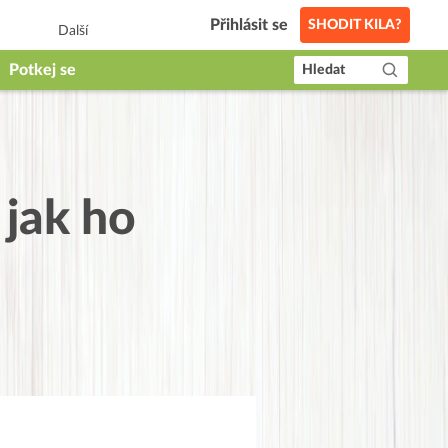
Přihlásit se
SHODIT KILA?
Další
Potkej se
Hledat
 jak ho