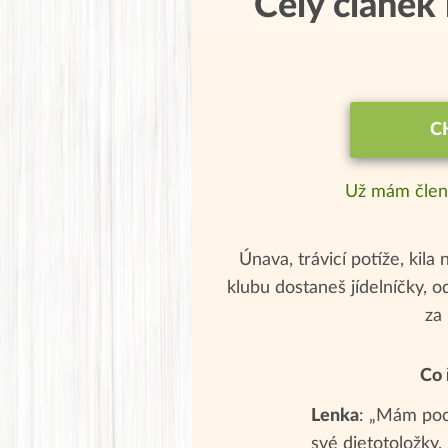
Celý článek
C
Už mám člen
Únava, trávicí potíže, kila 
klubu dostaneš jídelníčky, 
za
Co 
Lenka
: „Mám poch
své dietotoložky