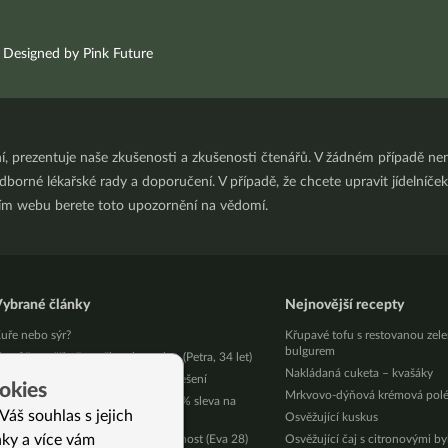
Designed by Pink Future
ní, prezentuje naše zkušenosti a zkušenosti čtenářů. V žádném případě 
orné lékařské rady a doporučení. V případě, že chcete upravit jídelníček 
ním webu berete toto upozornění na vědomí.
ybrané články
Nejnovější recepty
uře nebo sýr?
Křupavé tofu s restovanou zel
bulgurem
emůžu uvěřit, že to šlo tak snadno (Petra, 34 let)
Nakládaná cuketa – kvašáky
adměrná plynatost – její příčiny i řešení
okies
Mrkvovo-dýňová krémová pol
kryté tajemství dlouhověkosti – 25% sleva na
Váš souhlas s jejich
nihy
Osvěžující kuskus
nky a více vám
ádné sci-fi, chce to jen překonat lenost (Eva 28)
Osvěžující čaj s citronovými b