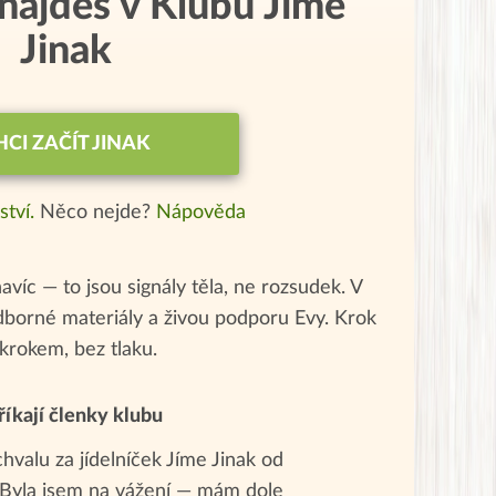
 najdeš v Klubu Jíme
Jinak
HCI ZAČÍT JINAK
ství.
Něco nejde?
Nápověda
navíc — to jsou signály těla, ne rozsudek. V
odborné materiály a živou podporu Evy. Krok
 krokem, bez tlaku.
říkají členky klubu
valu za jídelníček Jíme Jinak od
. Byla jsem na vážení — mám dole