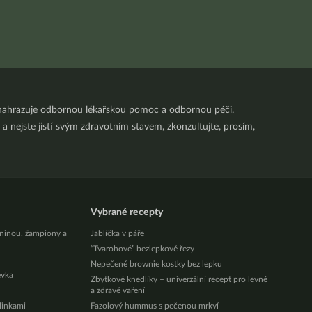
nenahrazuje odbornou lékařskou pomoc a odbornou péči.
a nejste jistí svým zdravotním stavem, zkonzultujte, prosím,
Vybrané recepty
eninou, žampiony a
Jablíčka v páře
“Tvarohové” bezlepkové řezy
Nepečené brownie kostky bez lepku
évka
Zbytkové knedlíky – univerzální recept pro levné
a zdravé vaření
ylinkami
Fazolový hummus s pečenou mrkví