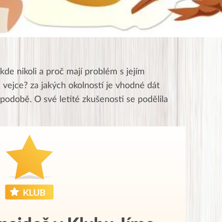
kde nikoli a proč mají problém s jejím
 a vejce? za jakých okolností je vhodné dát
é podobě. O své letité zkušenosti se podělila