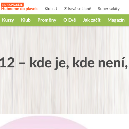
Hubneme do plavek
Klub JJ
Zdravá snídaně
Super saláty
Kurzy
Klub
Proměny
O Evě
Jak začít
Magazín
B12 – kde je, kde není,