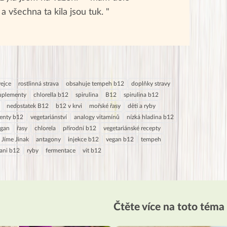
 a všechna ta kila jsou tuk. "
vejce
rostlinná strava
obsahuje tempeh b12
doplňky stravy
uplementy
chlorella b12
spirulina
B12
spirulina b12
nedostatek B12
b12 v krvi
mořské řasy
děti a ryby
enty b12
vegetariánství
analogy vitamínů
nízká hladina b12
egan
řasy
chlorela
přírodní b12
vegetariánské recepty
 Jíme Jinak
antagony
injekce b12
vegan b12
tempeh
ani b12
ryby
fermentace
vit b12
Čtěte více na toto téma