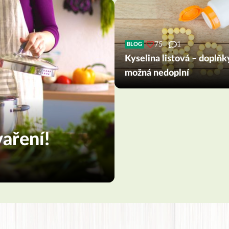
75
1
BLOG
Kyselina listová – doplňk
možná nedoplní
aření!