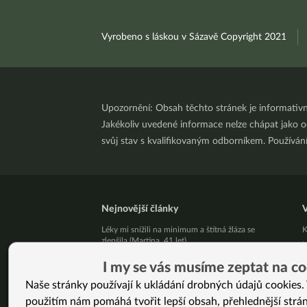
Vyrobeno s láskou v Sázavě Copyright 2021
Upozornění: Obsah těchto stránek je informativ
Jakékoliv uvedené informace nelze chápat jako odb
svůj stav s kvalifikovaným odborníkem. Používá
Nejnovější články
V
Léky mi snížili na minimum a štítná žláza se
K
zlepšila (Martina, 41 let)
N
Živý kurz vaření v Brně 25. 8. 2026
N
I my se vás musíme zeptat na co
Přestaňte bojovat samy se sebou
S
Naše stránky používají k ukládání drobných údajů cookies. 
10 tipů, jak zpracovat letní jablíčka
k
použitím nám pomáhá tvořit lepší obsah, přehlednější strá
Už vás unavuje, že někdo pořád řeší, jak byste
Ž