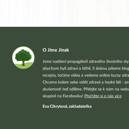
O Jíme Jinak
Jsme nadšení propagátoři zdravého životního styl
abychom byli zdraví a štíhlí. S láskou píšeme blo
recepty, točíme videa a vedeme online kurzy zdra
Chceme kolem sebe vidět zdravé a hezké lidi - pr
zkušenosti teď sdílíme. Přidejte se k nám na we
skupině na Facebooku!
Přečtěte si o nás více
Eva Cikrytová, zakladatelka