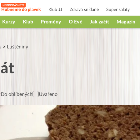
Hubneme do plavek
Klub JJ
Zdravá snídaně
Super saláty
Kurzy
Klub
Proměny
O Evě
Jak začít
Magazín
a
>
Luštěniny
lát
Do oblíbených
Uvařeno