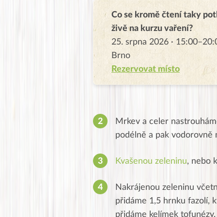
Co se kromě čtení taky pot
živě na kurzu vaření?
25. srpna 2026 · 15:00–20:
Brno
Rezervovat místo
Mrkev a celer nastrouhám
podélně a pak vodorovně n
Kvašenou zeleninu
, nebo 
Nakrájenou zeleninu včet
přidáme 1,5 hrnku fazolí, 
přidáme kelímek tofunézy