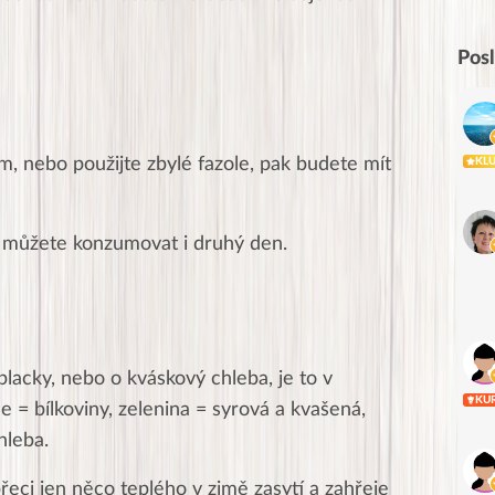
Pos
m, nebo použijte zbylé fazole, pak budete mít
KL
t můžete konzumovat i druhý den.
placky, nebo o kváskový chleba, je to v
KU
le = bílkoviny, zelenina = syrová a kvašená,
hleba.
řeci jen něco teplého v zimě zasytí a zahřeje