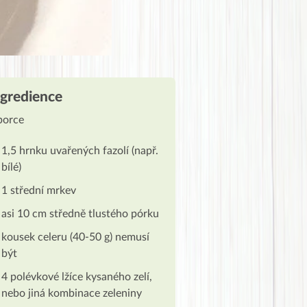
ngredience
porce
1,5 hrnku uvařených fazolí (např.
bílé)
1 střední mrkev
asi 10 cm středně tlustého pórku
kousek celeru (40-50 g) nemusí
být
4 polévkové lžíce kysaného zelí,
nebo jiná kombinace zeleniny