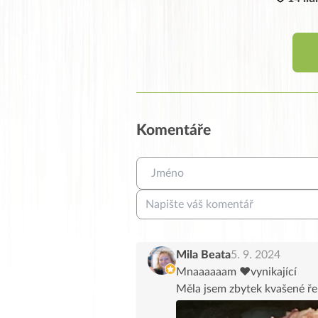
Komentáře
Mila Beata
5. 9. 2024
Mnaaaaaam ♥️vynikající
Měla jsem zbytek kvašené řep