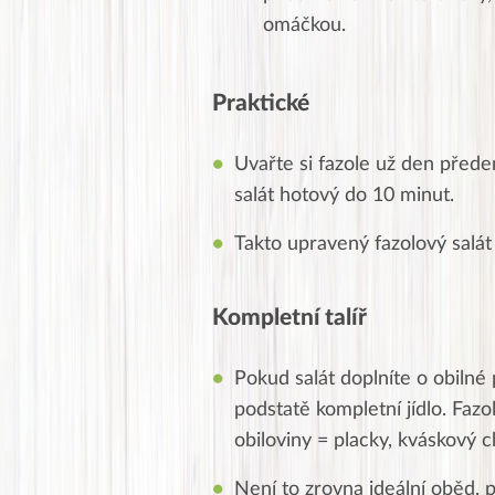
omáčkou.
Praktické
Uvařte si fazole už den přede
salát hotový do 10 minut.
Takto upravený fazolový salá
Kompletní talíř
Pokud salát doplníte o obilné 
podstatě kompletní jídlo. Fazo
obiloviny = placky, kváskový c
Není to zrovna ideální oběd, p