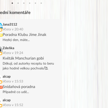
lední komentáře
Jana3112
Včera v 20:40
Poradna Klubu Jíme Jinak
UB
Hezký den, máte...
Zdeňka
Včera v 19:24
Květák Manchurian gobi
Děkuji, od autorky receptu to beru
jako hodně velkou pochvalu🥰.
alcap
Včera v 15:53
Snídaňová poradna
RZ
Případně co udě...
alcap
Včera v 15:52