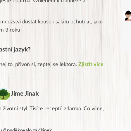
a ještě opatrná, vzhledem k tofunéze a
množství dostat kousek salátu ochutnat, jako
em 3 roku
astní jazyk?
ej to, přivoň si, zeptej se lektora.
Zjistit více
Jíme Jinak
 životní styl. Tisíce receptů zdarma. Co víme,
í už poděkovalo za článek.