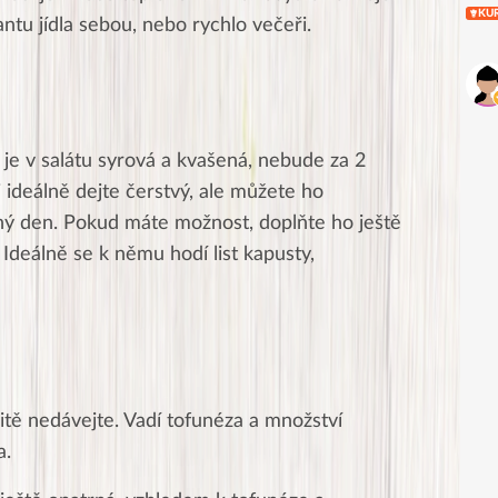
KU
iantu jídla sebou, nebo rychlo večeři.
je v salátu syrová a kvašená, nebude za 2
i ideálně dejte čerstvý, ale můžete ho
hý den. Pokud máte možnost, doplňte ho ještě
Ideálně se k němu hodí list kapusty,
itě nedávejte. Vadí tofunéza a množství
a.