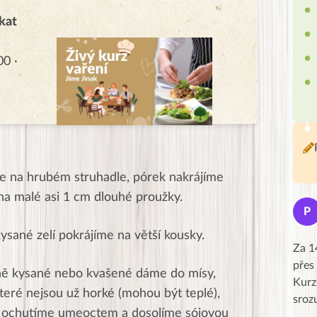
kat
00 ·
e na hrubém struhadle, pórek nakrájíme
a malé asi 1 cm dlouhé proužky.
Jana
J
P
★★★★★
kysané zelí pokrájíme na větší kousky.
Moc Vám všem děkuji za krásný pátek,
Za 1
obzvlášť velké poděkování, obdiv a
přes
ně kysané nebo kvašené dáme do mísy,
uznání pro hlavní dvojici Peťa a Gábi!! 👏
Kurz
které nejsou už horké (mohou být teplé),
Posílá…
sroz
, ochutíme umeoctem a dosolíme sójovou