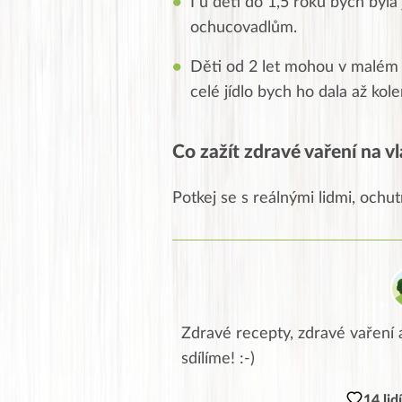
I u dětí do 1,5 roku bych byl
ochucovadlům.
Děti od 2 let mohou v malém 
celé jídlo bych ho dala až kol
Co zažít zdravé vaření na vl
Potkej se s reálnými lidmi, ochutn
Zdravé recepty, zdravé vaření a
sdílíme! :-)
14 lid