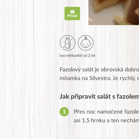
Přidat
bez mléka
děti od 2 let
Fazolový salát je obrovská dobr
mňamka na Silvestra. Je rychlý,
Jak připravit salát s fazolem
Přes noc namočené fazole
asi 1,5 hrnku a ten nechá