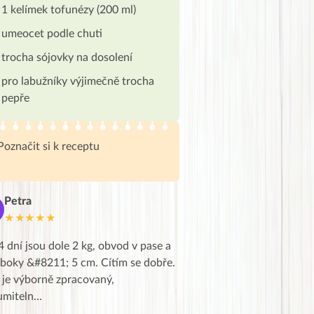
1 kelímek tofunézy (200 ml)
umeocet podle chuti
trocha sójovky na dosolení
pro labužníky výjimečně trocha
pepře
Poznačit si k receptu
Petra
Marie
M
★★★★★
★★★★★
4 dní jsou dole 2 kg, obvod v pase a
Dnes jsem to konečně vytáh
 boky &#8211; 5 cm. Cítím se dobře.
zapadlé pošty a poslechla j
 je výborně zpracovaný,
videa od EVY. Koho by nepř
umiteln…
tahl…