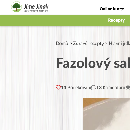
Online kurzy:
Jak na babičky
Recepty
Domů
>
Zdravé recepty
>
Hlavní jídl
Fazolový sa
14
Poděkování
13
Komentářů