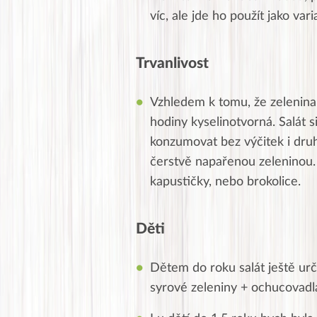
víc, ale jde ho použít jako var
Trvanlivost
Vzhledem k tomu, že zelenina 
hodiny kyselinotvorná. Salát s
konzumovat bez výčitek i dru
čerstvě napařenou zeleninou. 
kapustičky, nebo brokolice.
Děti
Dětem do roku salát ještě urč
syrové zeleniny + ochucovadl