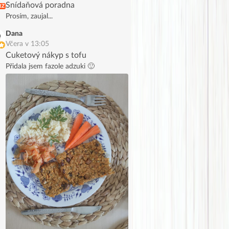
Snídaňová poradna
RZ
Prosím, zaujal...
Dana
Včera v 13:05
Cuketový nákyp s tofu
Přidala jsem fazole adzuki 🙂