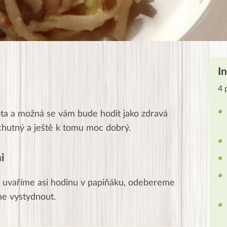
I
4 
ota a možná se vám bude hodit jako zdravá
 chutný a ještě k tomu moc dobrý.
i
 uvaříme asi hodinu v papiňáku, odebereme
me vystydnout.