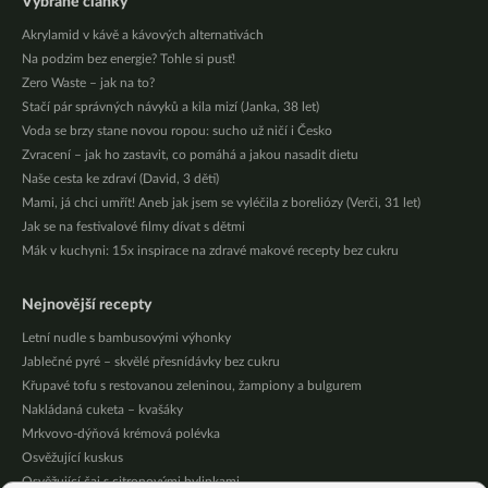
Vybrané články
Akrylamid v kávě a kávových alternativách
Na podzim bez energie? Tohle si pusť!
Zero Waste – jak na to?
Stačí pár správných návyků a kila mizí (Janka, 38 let)
Voda se brzy stane novou ropou: sucho už ničí i Česko
Zvracení – jak ho zastavit, co pomáhá a jakou nasadit dietu
Naše cesta ke zdraví (David, 3 děti)
Mami, já chci umřít! Aneb jak jsem se vyléčila z boreliózy (Verči, 31 let)
Jak se na festivalové filmy dívat s dětmi
Mák v kuchyni: 15x inspirace na zdravé makové recepty bez cukru
Nejnovější recepty
Letní nudle s bambusovými výhonky
Jablečné pyré – skvělé přesnídávky bez cukru
Křupavé tofu s restovanou zeleninou, žampiony a bulgurem
Nakládaná cuketa – kvašáky
Mrkvovo-dýňová krémová polévka
Osvěžující kuskus
Osvěžující čaj s citronovými bylinkami