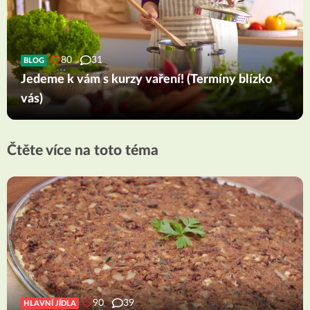
80
31
BLOG
Jedeme k vám s kurzy vaření! (Termíny blízko
vás)
Čtěte více na toto téma
90
39
HLAVNÍ JÍDLA