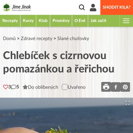
SHODIT KILA?
Recepty
Kurzy
Klub
Proměny
O Evě
Jak začít
Domů
>
Zdravé recepty
>
Slané chuťovky
Chlebíček s cizrnovou
pomazánkou a řeřichou
3
5
Do oblíbených
Uvařeno