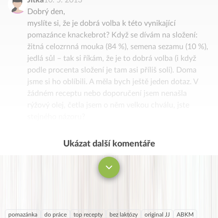
Dobrý den,
myslíte si, že je dobrá volba k této vynikající
pomazánce knackebrot? Když se dívám na složení:
žitná celozrnná mouka (84 %), semena sezamu (10 %),
jedlá sůl – tak si říkám, že je to dobrá volba (i když
podle procenta složení je tam asi příliš soli). Doma
jsme si ho oblíbili. A měla bych ještě jeden dotaz. V
žádném receptu nebo doporučení jsem nenašla
rýžový olej, četla jsem o něm velkou chválu, jste
stejného názoru?
Děkuji za odpověď.
Ukázat další komentáře
Komentovat
pomazánka
do práce
top recepty
bez laktózy
original JJ
ABKM