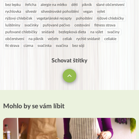
bez lepku
řeřicha
alergie na mléko
děti
piknik
slané občerstvení
rychlovka
silvestr
silvestrovské pohoštění
vegan
výlet
rýžový chlebíček
vegetariánské recepty
pohoštění
rýžové chlebíčky
luštěniny
svačinky
pufované pečivo
cestování
fitness strava
pufované chlebíčky
snídaně
bezlepková dieta
na výlet
svačiny
občerstvení
na piknik
večeře
celiak
rychlé snídaně
celiakie
fit strava
cizrna
svačinka
svačina
bez sóji
Schovat štítky
Mohlo by se vám líbit