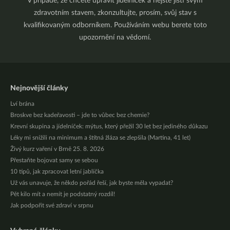
V případě, že chcete upravit jídelníček a nejste jistí svým
zdravotním stavem, zkonzultujte, prosím, svůj stav s
kvalifikovaným odborníkem. Používáním webu berete toto
upozornění na vědomí.
Nejnovější články
Lví brána
Broskve bez kadeřavosti – jde to vůbec bez chemie?
Krevní skupina a jídelníček: mýtus, který přežil 30 let bez jediného důkazu
Léky mi snížili na minimum a štítná žláza se zlepšila (Martina, 41 let)
Živý kurz vaření v Brně 25. 8. 2026
Přestaňte bojovat samy se sebou
10 tipů, jak zpracovat letní jablíčka
Už vás unavuje, že někdo pořád řeší, jak byste měla vypadat?
Pět kilo mít a nemít je podstatný rozdíl!
Jak podpořit své zdraví v srpnu