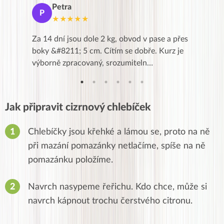
Petra
Ma
P
M
★★★★★
★
k,
Za 14 dní jsou dole 2 kg, obvod v pase a přes
Dnes jse
znání pro
boky &#8211; 5 cm. Cítím se dobře. Kurz je
zapadlé p
…
výborně zpracovaný, srozumiteln…
od EVY. 
Jak připravit cizrnový chlebíček
Chlebíčky jsou křehké a lámou se, proto na ně
při mazání pomazánky netlačíme, spíše na ně
pomazánku položíme.
Navrch nasypeme řeřichu. Kdo chce, může si
navrch kápnout trochu čerstvého citronu.