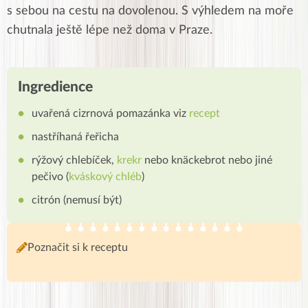
s sebou na cestu na dovolenou. S výhledem na moře
chutnala ještě lépe než doma v Praze.
Ingredience
uvařená cizrnová pomazánka viz
recept
nastříhaná řeřicha
rýžový chlebíček,
krekr
nebo knäckebrot nebo jiné
pečivo (
kváskový chléb
)
citrón (nemusí být)
Poznačit si k receptu