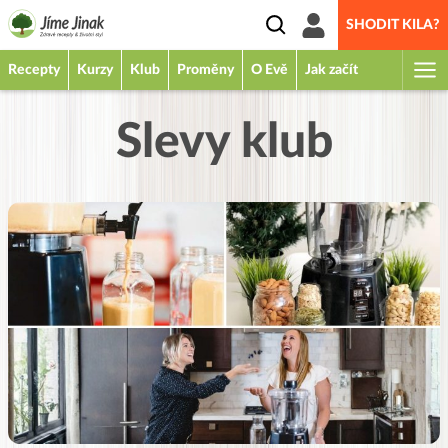
SHODIT KILA?
Recepty
Kurzy
Klub
Proměny
O Evě
Jak začít
Slevy klub