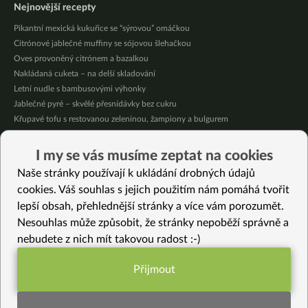
Nejnovější recepty
Pikantní mexická kukuřice se “sýrovou” omáčkou
Citrónové jablečné muffiny se sójovou šlehačkou
Oves provoněný citrónem a bazalkou
Nakládaná cuketa – na delší skladování
Letní nudle s bambusovými výhonky
Jablečné pyré – skvělé přesnídávky bez cukru
Křupavé tofu s restovanou zeleninou, žampiony a bulgurem
Nakládaná cuketa – kvašáky
Mrkvovo-dýňová krémová polévka
I my se vás musíme zeptat na cookies
Osvěžující kuskus
Naše stránky používají k ukládání drobných údajů
cookies. Váš souhlas s jejich použitím nám pomáhá tvořit
Vybrané recepty
lepší obsah, přehlednější stránky a více vám porozumět.
Krémové fazole s pečeným česnekem
Nesouhlas může způsobit, že stránky nepoběží správně a
Restovaná basmati s pórkem a sezamem
nebudete z nich mít takovou radost :-)
Vegan vaječná tlačenka
Online vaření 1 – Květáková polévka, fazole na paprice, celozrnné noky a
Přijmout
nishime
Funkční nastavení potřebujeme (vždy
Lízátka bez lepku
aktivní)
Meduňkový multifunkční kondiment