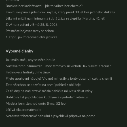
Broskve bez kadeřavosti – jde to vůbec bez chemie?
Krevní skupina a jídelníček: mýtus, který přežil 30 let bez jediného důkazu
Léky mi snížili na minimum a štítná žláza se zlepšila (Martina, 41 let)
Živý kurz vaření v Brně 25. 8. 2026
Přestaňte bojovat samy se sebou
10 tipů, jak zpracovat letní jablíčka
Vybrané články
Jak málo stačí, aby se něco hnulo
Nastává zimní Slunovrat – moc temných sil vrcholí. Jak slavíte Kračun?
Hrdinové a hrdinky Jíme Jinak
Pijete sportovní nápoje? Víc než minerály a ionty obsahují cukr a chemii
Toto všechno se dozvíte na první pohled z obličeje
Za tři dny na naší stravě začala babička mluvit a dělat vtipy
Bobkový list je pokladem kuchyně a symbolem vítězství
Myslela jsem, že snad umřu (Irma, 52 let)
Léčivá síla aromaterapie
Nezdravé těhotenské nabírání a psychická příprava na porod