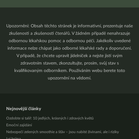
Upozornění: Obsah těchto stránek je informativní, prezentuje naše
zkušenosti a zkušenosti čtenářů. V žádném případě nenahrazuje
odbornou lékařskou pomoc a odbornou péči. Jakékoliv uvedené
informace nelze chápat jako odborné lékařské rady a doporučení.
V případě, že chcete upravit jídelníček a nejste jistí svým
zdravotním stavem, zkonzultujte, prosím, svůj stav s
kvalifikovaným odborníkem. Používáním webu berete toto
upozornění na vědomí.
Nejnovější články
Ozdobte si talíř: 10 jedlých, krásných i zdravých květů
Emoční zajídání
Nebezpečí zelených smoothie a šťáv – jsou nabité živinami, ale i riziky
Lví brána