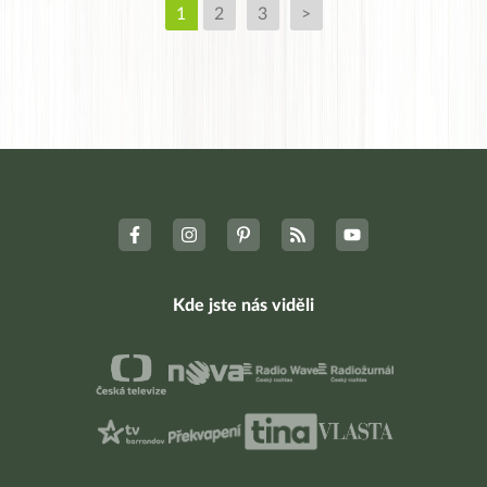
1
2
3
>
Kde jste nás viděli