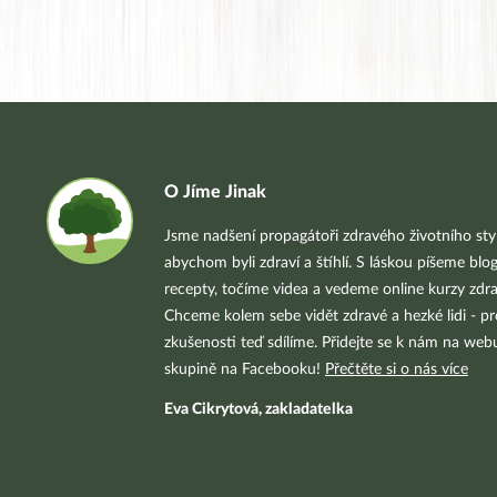
O Jíme Jinak
Jsme nadšení propagátoři zdravého životního styl
abychom byli zdraví a štíhlí. S láskou píšeme blo
recepty, točíme videa a vedeme online kurzy zdra
Chceme kolem sebe vidět zdravé a hezké lidi - pr
zkušenosti teď sdílíme. Přidejte se k nám na we
skupině na Facebooku!
Přečtěte si o nás více
Eva Cikrytová, zakladatelka