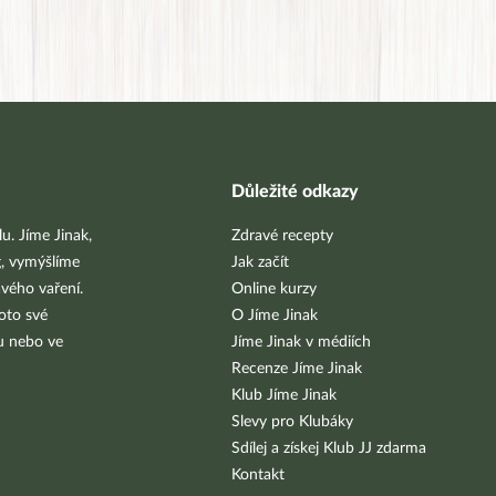
Důležité odkazy
u. Jíme Jinak,
Zdravé recepty
g, vymýšlíme
Jak začít
vého vaření.
Online kurzy
oto své
O Jíme Jinak
bu nebo ve
Jíme Jinak v médiích
Recenze Jíme Jinak
Klub Jíme Jinak
Slevy pro Klubáky
Sdílej a získej Klub JJ zdarma
Kontakt