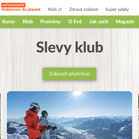
Hubneme do plavek
Klub JJ
Zdravá snídaně
Super saláty
Kurzy
Klub
Proměny
O Evě
Jak začít
Magazín
Slevy klub
Zobrazit předchozí