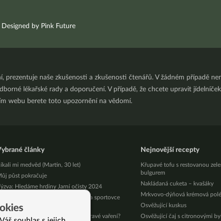
Designed by Pink Future
ní, prezentuje naše zkušenosti a zkušenosti čtenářů. V žádném případě 
orné lékařské rady a doporučení. V případě, že chcete upravit jídelníček 
ním webu berete toto upozornění na vědomí.
ybrané články
Nejnovější recepty
íkali mi medvěd (Martin, 30 let)
Křupavé tofu s restovanou zel
bulgurem
ůj půst pokračuje
Nakládaná cuketa – kvašáky
ýzva: Hledáme hrdiny Jarní očisty 2024
Mrkvovo-dýňová krémová pol
 pak že Jíme Jinak není pro chlapy a sportovce
František, 44 let)
Osvěžující kuskus
okies
ojové omáčky – jakou zvolit pro zdravé vaření?
Osvěžující čaj s citronovými b
Váš souhlas s jejich