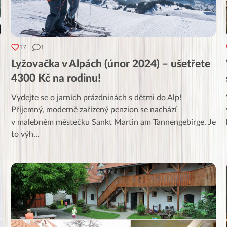
17
1
Lyžovačka v Alpách (únor 2024) – ušetřete
4300 Kč na rodinu!
Vydejte se o jarních prázdninách s dětmi do Alp!
Příjemný, moderně zařízený penzion se nachází
v malebném městečku Sankt Martin am Tannengebirge. Je
to výh
...