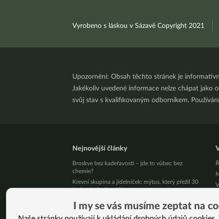
Vyrobeno s láskou v Sázavě Copyright 2021
Upozornění: Obsah těchto stránek je informativ
Jakékoliv uvedené informace nelze chápat jako odb
svůj stav s kvalifikovaným odborníkem. Používá
Nejnovější články
V
Broskve bez kadeřavosti – jde to vůbec bez
Ř
chemie?
M
Krevní skupina a jídelníček: mýtus, který přežil 30
V
let bez jediného důkazu
A
Léky mi snížili na minimum a štítná žláza se
(
I my se vás musíme zeptat na co
zlepšila (Martina, 41 let)
S
Naše stránky používají k ukládání drobných údajů cookies. 