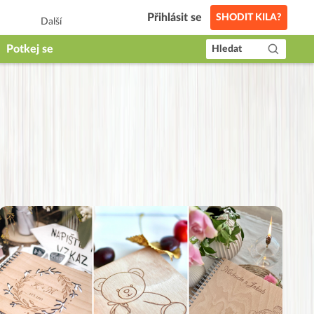
Přihlásit se
SHODIT KILA?
Další
Potkej se
Hledat