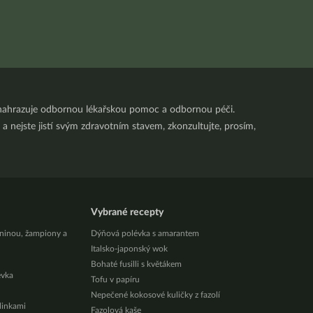
nenahrazuje odbornou lékařskou pomoc a odbornou péči.
a nejste jistí svým zdravotním stavem, zkonzultujte, prosím,
Vybrané recepty
eninou, žampiony a
Dýňová polévka s amarantem
Italsko-japonský wok
Bohaté fusilli s květákem
évka
Tofu v papíru
Nepečené kokosové kuličky z fazolí
ylinkami
Fazolová kaše