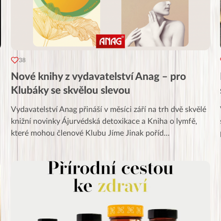
38
Nové knihy z vydavatelství Anag – pro
Klubáky se skvělou slevou
Vydavatelství Anag přináší v měsíci září na trh dvě skvělé
knižní novinky Ájurvédská detoxikace a Kniha o lymfě,
které mohou členové Klubu Jíme Jinak poříd
...