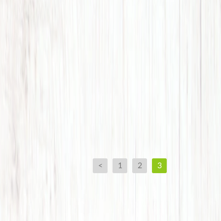
<
1
2
3