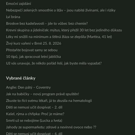
Emoční zajídání
Nebezpečí zelených smoothie a šťáv – jsou nabité živinami, ale i riziky
Lví brána
Broskve bez kadeřavosti – jde to vůbec bez chemie?
Krevní skupina a jídelníček: mýtus, který přežil 30 let bez jediného důkazu
Léky mi snížili na minimum a štítná žláza se zlepšila (Martina, 41 let)
Živý kurz vaření v Brně 25. 8. 2026
Přestaňte bojovat samy se sebou
10 tipů, jak zpracovat letní jablíčka
Už vás unavuje, že někdo pořád řeší, jak byste měla vypadat?
Vybrané články
Anglie: Den pátý – Coventry
Jak na babičky – nový program právě spuštěn!
Zkuste to říct svému lékaři, já to zkusila na hematologii
Děti se nemusí učit dospívat – 2. díl
Kašel, rýma a chřipka: Proč je máme?
Smrti už se nebojíme (Lucka a Iveta)
Jahody ze supermarketu: zdravé a nevinné ovoce nebo ??
Děti se nemusí učit dospívat – 4. díl