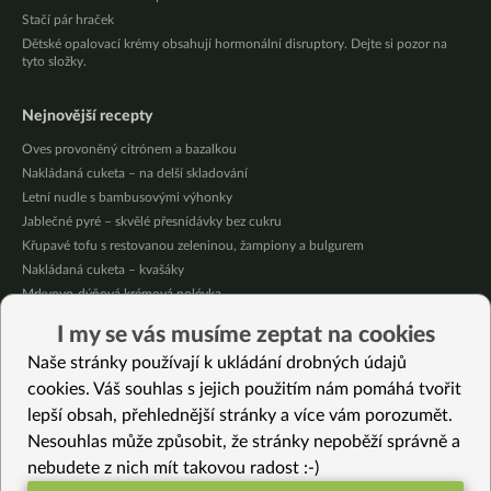
Stačí pár hraček
Dětské opalovací krémy obsahují hormonální disruptory. Dejte si pozor na
tyto složky.
Nejnovější recepty
Oves provoněný citrónem a bazalkou
Nakládaná cuketa – na delší skladování
Letní nudle s bambusovými výhonky
Jablečné pyré – skvělé přesnídávky bez cukru
Křupavé tofu s restovanou zeleninou, žampiony a bulgurem
Nakládaná cuketa – kvašáky
Mrkvovo-dýňová krémová polévka
Osvěžující kuskus
I my se vás musíme zeptat na cookies
Osvěžující čaj s citronovými bylinkami
Naše stránky používají k ukládání drobných údajů
Nepečený jablečný dort s rybízem
cookies. Váš souhlas s jejich použitím nám pomáhá tvořit
lepší obsah, přehlednější stránky a více vám porozumět.
Vybrané recepty
Nesouhlas může způsobit, že stránky nepoběží správně a
Krémová cizrnačka
nebudete z nich mít takovou radost :-)
Vánoční rýžový krém bez cukru