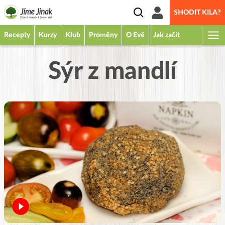
SHODIT KILA?
Recepty
Kurzy
Klub
Proměny
O Evě
Jak začít
Sýr z mandlí