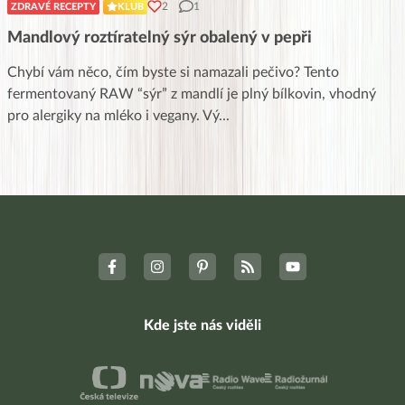
2
1
ZDRAVÉ RECEPTY
KLUB
Mandlový roztíratelný sýr obalený v pepři
Chybí vám něco, čím byste si namazali pečivo? Tento
fermentovaný RAW “sýr” z mandlí je plný bílkovin, vhodný
pro alergiky na mléko i vegany. Vý
...
Kde jste nás viděli