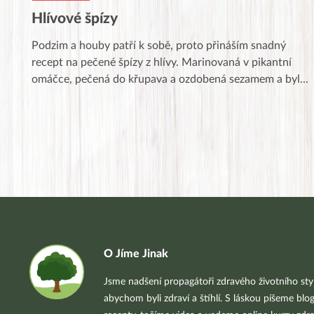
Hlívové špízy
Podzim a houby patří k sobě, proto přináším snadný
recept na pečené špízy z hlívy. Marinovaná v pikantní
omáčce, pečená do křupava a ozdobená sezamem a byl
...
O Jíme Jinak
Jsme nadšení propagátoři zdravého životního styl
abychom byli zdraví a štíhlí. S láskou píšeme blo