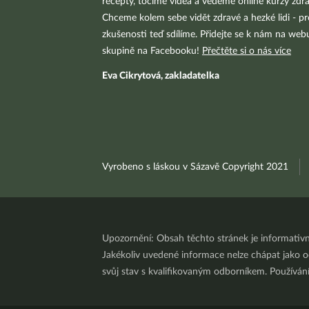
recepty, točíme videa a vedeme online kurzy zdra
Chceme kolem sebe vidět zdravé a hezké lidi - pr
zkušenosti teď sdílíme. Přidejte se k nám na we
skupině na Facebooku!
Přečtěte si o nás více
Eva Cikrytová, zakladatelka
Vyrobeno s láskou v Sázavě Copyright 2021
Upozornění: Obsah těchto stránek je informativ
Jakékoliv uvedené informace nelze chápat jako odb
svůj stav s kvalifikovaným odborníkem. Používá