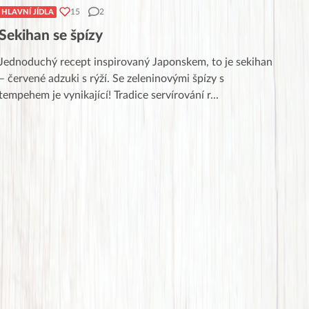
15
2
HLAVNÍ JÍDLA
Sekihan se špízy
Jednoduchý recept inspirovaný Japonskem, to je sekihan
– červené adzuki s rýží. Se zeleninovými špízy s
tempehem je vynikající! Tradice servírování r
...