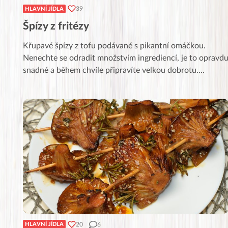
39
HLAVNÍ JÍDLA
Špízy z fritézy
Křupavé špízy z tofu podávané s pikantní omáčkou.
Nenechte se odradit množstvím ingrediencí, je to opravd
snadné a během chvíle připravíte velkou dobrotu.
...
20
6
HLAVNÍ JÍDLA