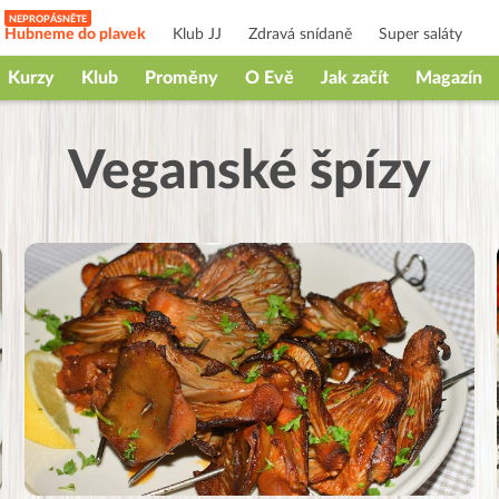
Hubneme do plavek
Klub JJ
Zdravá snídaně
Super saláty
Kurzy
Klub
Proměny
O Evě
Jak začít
Magazín
Veganské špízy