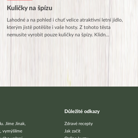
Kuličky na špízu
Lahodné a na pohled i chuť velice atraktivní letní jídlo,
kterým jistě potěšíte i vaše hosty. Z tohoto těsta
nemusíte vyrobit pouze kuličky na špízy. Klidn
...
Důležité odkazy
u. Jíme Jinak,
Zdravé recepty
g, vymýšlíme
Jak začít