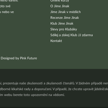
vého vaření.
Online kurzy
oto své
O Jíme Jinak
bu nebo ve
Jíme Jinak v médiích
Recenze Jíme Jinak
Klub Jíme Jinak
Slevy pro Klubáky
Sdílej a získej Klub JJ zdarma
Kontakt
Designed by Pink Future
ní, prezentuje naše zkušenosti a zkušenosti čtenářů. V žádném případě 
orné lékařské rady a doporučení. V případě, že chcete upravit jídelníček 
ním webu berete toto upozornění na vědomí.