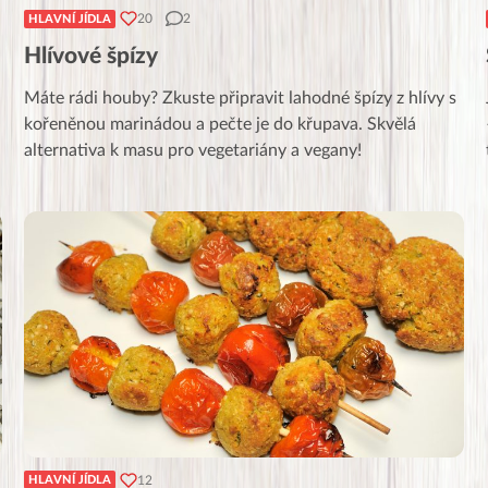
20
2
HLAVNÍ JÍDLA
Hlívové špízy
Máte rádi houby? Zkuste připravit lahodné špízy z hlívy s
u
kořeněnou marinádou a pečte je do křupava. Skvělá
alternativa k masu pro vegetariány a vegany!
12
HLAVNÍ JÍDLA