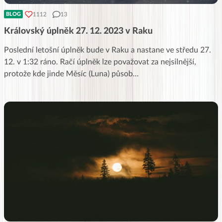
1112
13
BLOG
Královský úplněk 27. 12. 2023 v Raku
Poslední letošní úplněk bude v Raku a nastane ve středu 27.
12. v 1:32 ráno. Račí úplněk lze považovat za nejsilnější,
protože kde jinde Měsíc (Luna) působ
...