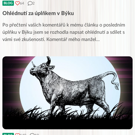
64
2
BLOG
Ohlédnutí za úplňkem v Býku
Po přečtení vašich komentářů k mému článku o posledním
úplňku v Býku jsem se rozhodla napsat ohlédnutí a sdílet s
vámi své zkušenosti. Komentář mého manžel
...