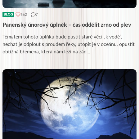
662
7
BLOG
Panenský únorový úplněk – čas oddělit zrno od plev
Tématem tohoto úplňku bude pustit staré věci „k vodě“,
nechat je odplout s proudem řeky, utopit je v oceánu, opustit
obtížná břemena, která nám leží na zád
...