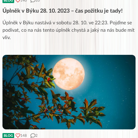
140
10
BLOG
Úplněk v Býku 28. 10. 2023 – čas požitku je tady!
Úplněk v Býku nastává v sobotu 28. 10. ve 22:23. Pojďme se
podívat, co na nás tento úplněk chystá a jaký na nás bude mít
vliv.
148
2
BLOG