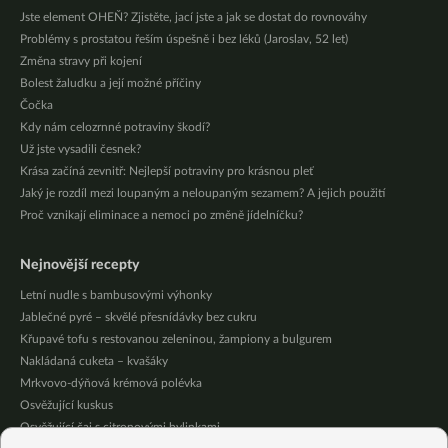
Jste element OHEŇ? Zjistěte, jací jste a jak se dostat do rovnováhy
Problémy s prostatou řeším úspešně i bez léků (Jaroslav, 52 let)
Změna stravy při kojení
Bolest žaludku a její možné příčiny
Čočka
Kdy nám celozrnné potraviny škodí?
Už jste vysadili česnek?
Krása začíná zevnitř: Nejlepší potraviny pro krásnou pleť
Jaký je rozdíl mezi loupaným a neloupaným sezamem? A jejich použití
Proč vznikají eliminace a nemoci po změně jídelníčku?
Nejnovější recepty
Letní nudle s bambusovými výhonky
Jablečné pyré – skvělé přesnídávky bez cukru
Křupavé tofu s restovanou zeleninou, žampiony a bulgurem
Nakládaná cuketa – kvašáky
Mrkvovo-dýňová krémová polévka
Osvěžující kuskus
Osvěžující čaj s citronovými bylinkami