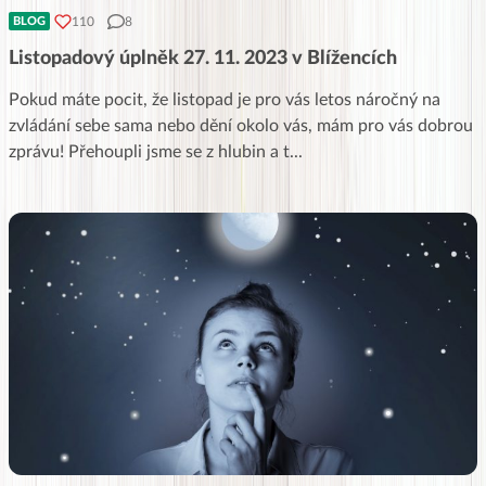
110
8
BLOG
Listopadový úplněk 27. 11. 2023 v Blížencích
Pokud máte pocit, že listopad je pro vás letos náročný na
zvládání sebe sama nebo dění okolo vás, mám pro vás dobrou
zprávu! Přehoupli jsme se z hlubin a t
...