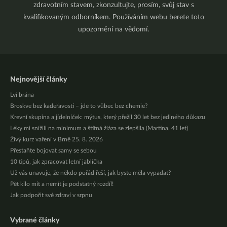
zdravotním stavem, zkonzultujte, prosím, svůj stav s
kvalifikovaným odborníkem. Používáním webu berete toto
upozornění na vědomí.
Nejnovější články
Lví brána
Broskve bez kadeřavosti – jde to vůbec bez chemie?
Krevní skupina a jídelníček: mýtus, který přežil 30 let bez jediného důkazu
Léky mi snížili na minimum a štítná žláza se zlepšila (Martina, 41 let)
Živý kurz vaření v Brně 25. 8. 2026
Přestaňte bojovat samy se sebou
10 tipů, jak zpracovat letní jablíčka
Už vás unavuje, že někdo pořád řeší, jak byste měla vypadat?
Pět kilo mít a nemít je podstatný rozdíl!
Jak podpořit své zdraví v srpnu
Vybrané články