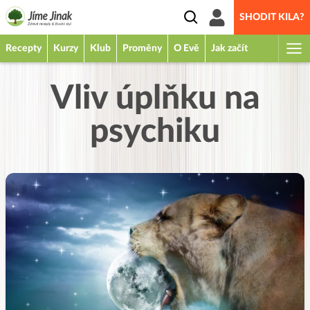
SHODIT KILA?
Recepty
Kurzy
Klub
Proměny
O Evě
Jak začít
Vliv úplňku na
psychiku