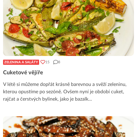
15
8
ZELENINA A SALÁTY
Cuketové vějíře
V létě si můžeme dopřát krásně barevnou a svěží zeleninu,
kterou opustíme po sezóně. Ovšem nyní je období cuket,
rajčat a čerstvých bylinek, jako je bazalk
...