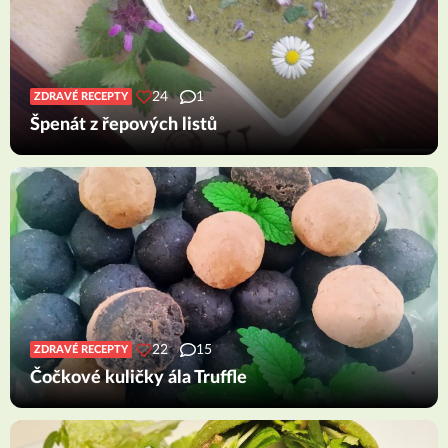
24
1
ZDRAVÉ RECEPTY
Špenát z řepových listů
22
15
ZDRAVÉ RECEPTY
Čočkové kuličky ála Truffle