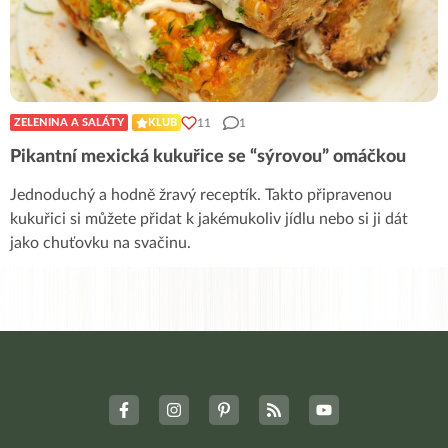
11
1
ZELENINA A SALÁTY
KLUB
Pikantní mexická kukuřice se “sýrovou” omáčkou
Jednoduchý a hodně žravý receptík. Takto připravenou
kukuřici si můžete přidat k jakémukoliv jídlu nebo si ji dát
jako chuťovku na svačinu.