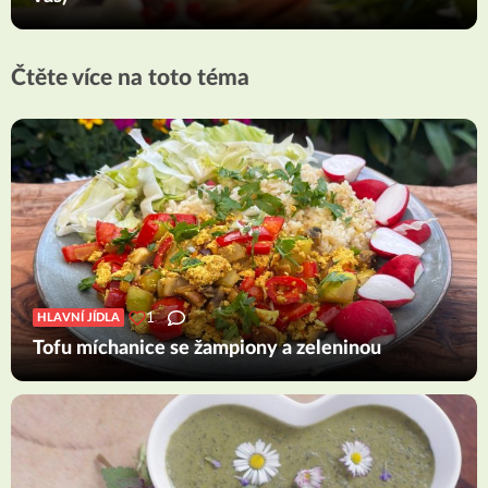
Čtěte více na toto téma
1
HLAVNÍ JÍDLA
Tofu míchanice se žampiony a zeleninou