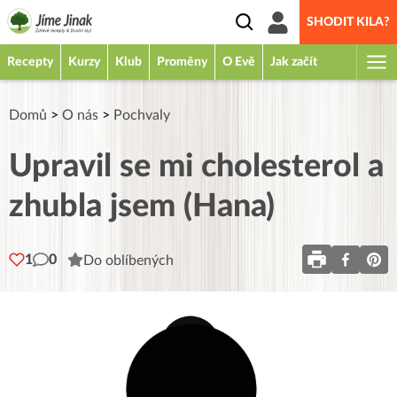
SHODIT KILA?
Recepty
Kurzy
Klub
Proměny
O Evě
Jak začít
Domů
>
O nás
>
Pochvaly
Upravil se mi cholesterol a
zhubla jsem (Hana)
1
0
Do oblíbených