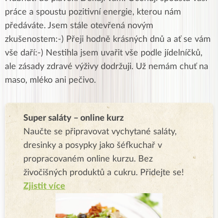
práce a spoustu pozitivní energie, kterou nám
předáváte. Jsem stále otevřená novým
zkušenostem:-) Přeji hodně krásných dnů a ať se vám
vše daří:-) Nestihla jsem uvařit vše podle jídelníčků,
ale zásady zdravé výživy dodržuji. Už nemám chuť na
maso, mléko ani pečivo.
Super saláty – online kurz
Naučte se připravovat vychytané saláty,
dresinky a posypky jako šéfkuchař v
propracovaném online kurzu. Bez
živočišných produktů a cukru. Přidejte se!
Zjistit více