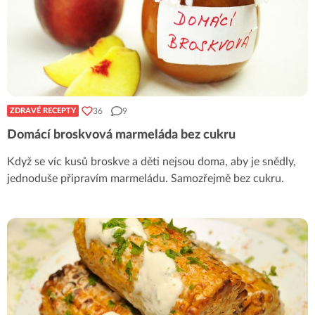
36
9
ZDRAVÉ RECEPTY
Domácí broskvová marmeláda bez cukru
Když se víc kusů broskve a děti nejsou doma, aby je snědly,
jednoduše připravím marmeládu. Samozřejmě bez cukru.