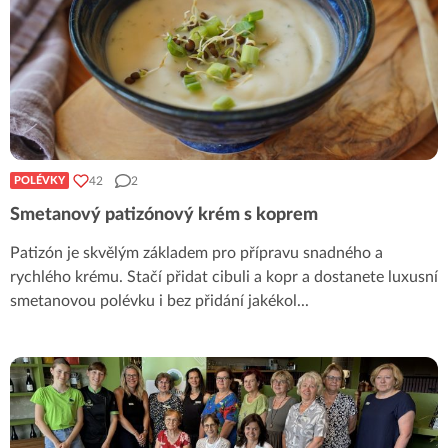
42
2
POLÉVKY
Smetanový patizónový krém s koprem
Patizón je skvělým základem pro přípravu snadného a
rychlého krému. Stačí přidat cibuli a kopr a dostanete luxusní
smetanovou polévku i bez přidání jakékol
...