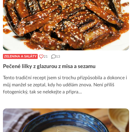
21
13
ZELENINA A SALÁTY
Pečené lilky z glazurou z misa a sezamu
Tento tradiční recept jsem si trochu přizpůsobila a dokonce i
můj manžel se zeptal, kdy ho udělám znova. Není příliš
fotogenický, tak se nelekejte a připra
...