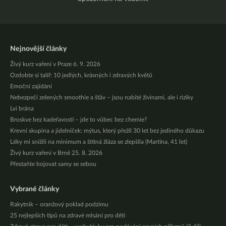
Nejnovější články
Živý kurz vaření v Praze 6. 9. 2026
Ozdobte si talíř: 10 jedlých, krásných i zdravých květů
Emoční zajídání
Nebezpečí zelených smoothie a šťáv – jsou nabité živinami, ale i riziky
Lví brána
Broskve bez kadeřavosti – jde to vůbec bez chemie?
Krevní skupina a jídelníček: mýtus, který přežil 30 let bez jediného důkazu
Léky mi snížili na minimum a štítná žláza se zlepšila (Martina, 41 let)
Živý kurz vaření v Brně 25. 8. 2026
Přestaňte bojovat samy se sebou
Vybrané články
Rakytník – oranžový poklad podzimu
25 nejlepších tipů na zdravé mlsání pro děti