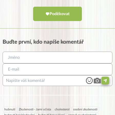
Poděkovat
Buďte první, kdo napíše komentář
hubnutí
Zkušenosti - Jarní očista
cholesterol
osobní zkušenosti