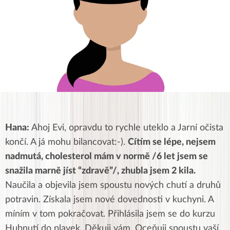
Hana:
Ahoj Evi, opravdu to rychle uteklo a Jarní očista
končí. A já mohu bilancovat:-).
Cítím se lépe, nejsem
nadmutá, cholesterol mám v normě /6 let jsem se
snažila marně jíst “zdravě”/, zhubla jsem 2 kila.
Naučila a objevila jsem spoustu nových chutí a druhů
potravin. Získala jsem nové dovednosti v kuchyni. A
míním v tom pokračovat. Přihlásila jsem se do kurzu
Hubnutí do plavek. Děkuji vám. Oceňuji spoustu vaší