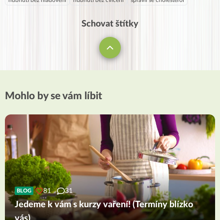
hubnutí bez hladovění
hubnutí bez cvičení
spravil se cholesterol
Schovat štítky
Mohlo by se vám líbit
81
31
BLOG
Jedeme k vám s kurzy vaření! (Termíny blízko
vás)