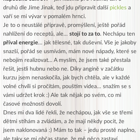
druhů dle Jíme Jinak, teď jdu připravit další
pickles
a
vaří se mi vývar v pomalém hrnci.
Je to o neustálé přípravě, promýšlení, ještě pořád
nahlížení do receptů, ale…
stojí to za to
. Nechápu ten
příval energie
… jak tělesné, tak duševní. Vše je jakoby
snazší, pořád se usmívám, mám nové nápady, které se
nebojím realizovat… A myslím, že jsem také přestala
řešit, jestli hubnu nebo ne. Díky angíně v začátku
kurzu jsem nenaskočila, jak bych chtěla, ale v každé
volné chvíli si pročítám, pouštím videa… snažím se s
vámi udržet krok :) Ale tak nějak po svém, co mi
časové možnosti dovolí.
Dnes mi dva lidé řekli, že nechápou, jak vše se třemi
dětmi stíhám a zvládám, a že mají někdy pocit, že
jsem naklonovaná :) Mám to tak – jedu prostě naplno,
ale taky se mi občas stane, že mě něco zastaví.