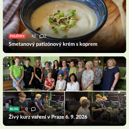
42
2
POLÉVKY
Smetanový patizónový krém s koprem
0
BLOG
Živý kurz vaření v Praze 6. 9. 2026