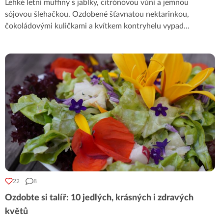
Lehké letní muffiny s jablky, citrónovou vůní a jemnou
sójovou šlehačkou. Ozdobené šťavnatou nektarinkou,
čokoládovými kuličkami a kvítkem kontryhelu vypad
...
22
8
Ozdobte si talíř: 10 jedlých, krásných i zdravých
květů