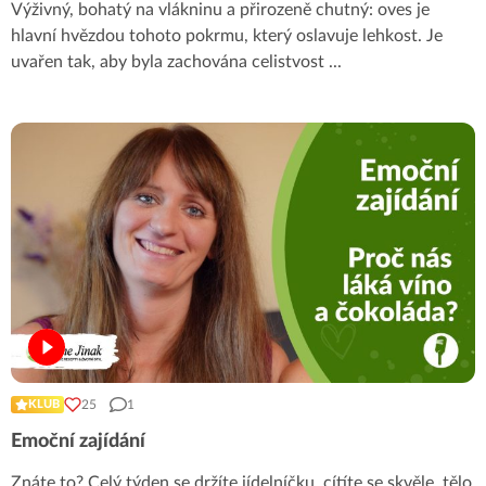
Výživný, bohatý na vlákninu a přirozeně chutný: oves je
hlavní hvězdou tohoto pokrmu, který oslavuje lehkost. Je
uvařen tak, aby byla zachována celistvost
...
25
1
KLUB
Emoční zajídání
Znáte to? Celý týden se držíte jídelníčku, cítíte se skvěle, tělo