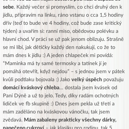
sebe
. Každý večer si promyslím, co chci druhý den k
jídlu, připravím na linku, ráno vstanu o cca 1,5 hodiny
dřív (teď to bude ve 4 hodiny, což bude zase kritický
týden) a uvařím si: ranní miso, obědovou polévku a
hlavní chod. V práci se už pak jenom oblizuju. Strašně
se mi líbí, jak dětičky každý den nakukují, co že to
mám dnes k jídlu :) A jeden chlapeček mi povídá:
“Maminka má ty samé termosky a tatínek jí je
pomáhá otevřít, když nejdou” – s jednou jsem v pátek
kvůli podtlaku bojovala :) Jako
velký úspěch
považuju
domácí kváskový chleba
… dostala jsem kvásek od
Paní Dýně a už to jelo. Tedy, díky radám ochotných
lidiček ve fb skupině :) Dnes jsem pekla už třetí a
mám zaděláno na kváskovou vánočku, tak jsem
zvědavá.
Mám zabaleny prakticky všechny dárky,
napečeno cukroví
– jak klasiku pro rodinu, tak 5