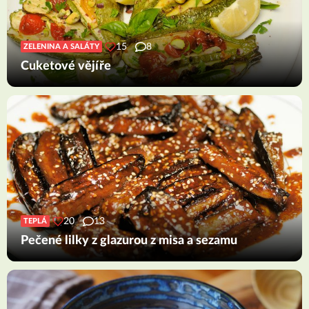
15
8
ZELENINA A SALÁTY
Cuketové vějíře
20
13
TEPLÁ
Pečené lilky z glazurou z misa a sezamu