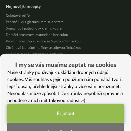
Nejnovější recepty
Cuketové vějíře
Pečené lilky z glazurou z misa a sezamu
Smetanový patizónový krém s koprem
Domácí broskvová marmeláda bez cukru
Pikantní mexická kukuřice se “sýrovou” omáčkou
Citrónové jablečné muffiny se sójovou šlehačkou
Oves provoněný citrónem a bazalkou
Nakládaná cuketa – na delší skladování
I my se vás musíme zeptat na cookies
Letní nudle s bambusovými výhonky
Naše stránky používají k ukládání drobných údajů
Jablečné pyré – skvělé přesnídávky bez cukru
cookies. Váš souhlas s jejich použitím nám pomáhá tvořit
lepší obsah, přehlednější stránky a více vám porozumět.
Vybrané recepty
Nesouhlas může způsobit, že stránky nepoběží správně a
Jarní pampeliškové špagety aglio olio e peperoncino
nebudete z nich mít takovou radost :-)
Fazolový guláš s mrkví a dýní
Pyramidy s indickou čočkou
Přijmout
Galetky s bylinkami a cizrnou
Funkční nastavení potřebujeme (vždy
Nadýchané špaldové rohlíky z LM kvásku
aktivní)
Italský fazolový salát