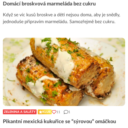
Domácí broskvová marmeláda bez cukru
Když se víc kusů broskve a děti nejsou doma, aby je snědly,
jednoduše připravím marmeládu. Samozřejmě bez cukru.
11
1
ZELENINA A SALÁTY
KLUB
Pikantní mexická kukuřice se “sýrovou” omáčkou