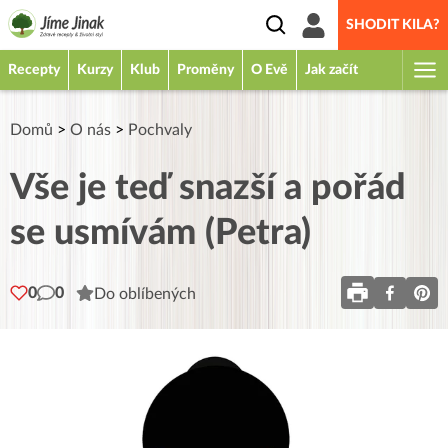
SHODIT KILA?
Recepty
Kurzy
Klub
Proměny
O Evě
Jak začít
Domů
>
O nás
>
Pochvaly
Vše je teď snazší a pořád
se usmívám (Petra)
0
0
Do oblíbených