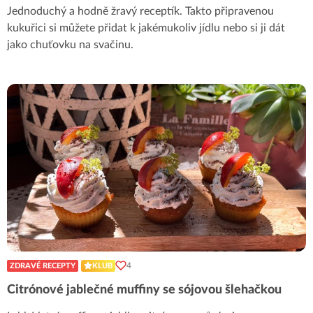
Jednoduchý a hodně žravý receptík. Takto připravenou
kukuřici si můžete přidat k jakémukoliv jídlu nebo si ji dát
jako chuťovku na svačinu.
4
ZDRAVÉ RECEPTY
KLUB
Citrónové jablečné muffiny se sójovou šlehačkou