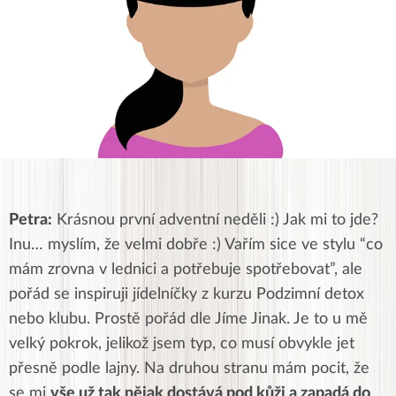
Petra:
Krásnou první adventní neděli :) Jak mi to jde?
Inu… myslím, že velmi dobře :) Vařím sice ve stylu “co
mám zrovna v lednici a potřebuje spotřebovat”, ale
pořád se inspiruji jídelníčky z kurzu Podzimní detox
nebo klubu. Prostě pořád dle Jíme Jinak. Je to u mě
velký pokrok, jelikož jsem typ, co musí obvykle jet
přesně podle lajny. Na druhou stranu mám pocit, že
se mi
vše už tak nějak dostává pod kůži a zapadá do