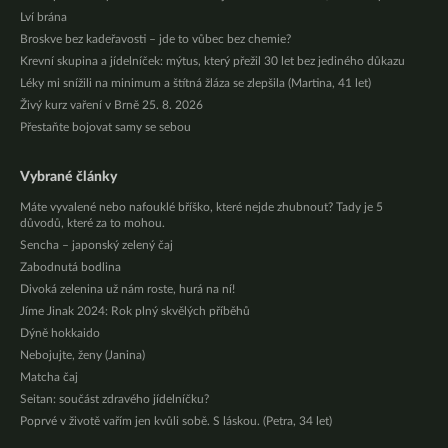
Lví brána
Broskve bez kadeřavosti – jde to vůbec bez chemie?
Krevní skupina a jídelníček: mýtus, který přežil 30 let bez jediného důkazu
Léky mi snížili na minimum a štítná žláza se zlepšila (Martina, 41 let)
Živý kurz vaření v Brně 25. 8. 2026
Přestaňte bojovat samy se sebou
Vybrané články
Máte vyvalené nebo nafouklé bříško, které nejde zhubnout? Tady je 5
důvodů, které za to mohou.
Sencha – japonský zelený čaj
Zabodnutá bodlina
Divoká zelenina už nám roste, hurá na ní!
Jíme Jinak 2024: Rok plný skvělých příběhů
Dýně hokkaido
Nebojujte, ženy (Janina)
Matcha čaj
Seitan: součást zdravého jídelníčku?
Poprvé v životě vařím jen kvůli sobě. S láskou. (Petra, 34 let)