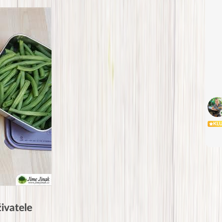
KL
ivatele