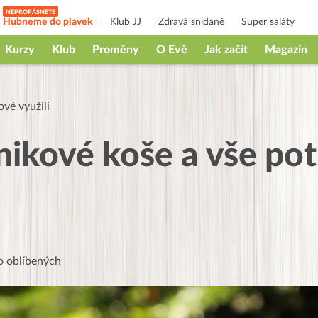
Hubneme do plavek
Klub JJ
Zdravá snídaně
Super saláty
Kurzy
Klub
Proměny
O Evě
Jak začít
Magazín
vé využili
nikové koše a vše po
 oblíbených