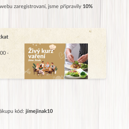
 webu zaregistrovaní, jsme připravily
10%
tkat
00 ·
 nákupu kód:
jímejinak10