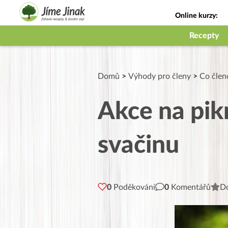
Online kurzy:
Jak na babičky
Recepty
Domů
>
Výhody pro členy
>
Co členo
Akce na pik
svačinu
0
Poděkování
0
Komentářů
Do