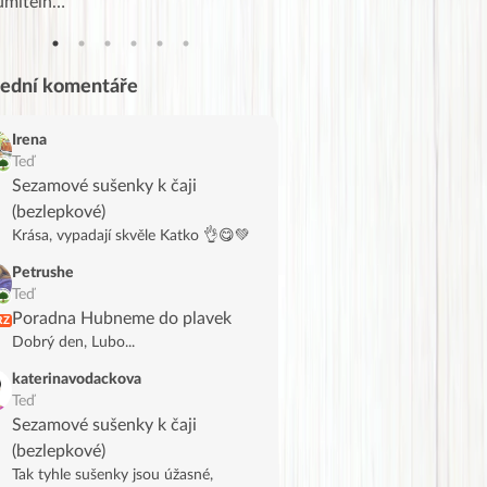
umiteln…
tahl…
lední komentáře
Irena
Teď
Sezamové sušenky k čaji
(bezlepkové)
Krása, vypadají skvěle Katko 👌😋💚
Petrushe
Teď
Poradna Hubneme do plavek
RZ
Dobrý den, Lubo...
katerinavodackova
Teď
Sezamové sušenky k čaji
(bezlepkové)
Tak tyhle sušenky jsou úžasné,