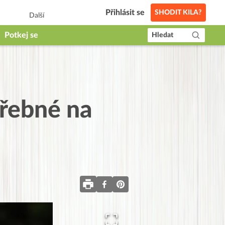
Přihlásit se
SHODIT KILA?
Další
Potkej se
Hledat
třebné na