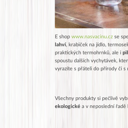
E shop
www.nasvacinu.cz
se spe
lahví
, krabiček na jídlo, termosek 
praktických termohrnků, ale i
pi
spoustu dalších vychytávek, kte
vyrazíte s přáteli do přírody či s
Všechny produkty si pečlivě vybí
ekologické
a v neposlední řadě