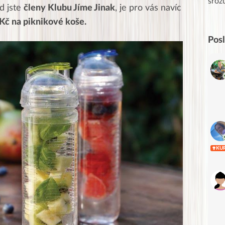
Posílá…
sroz
d jste
členy Klubu Jíme Jinak
, je pro vás navíc
 Kč na piknikové koše.
Pos
KU