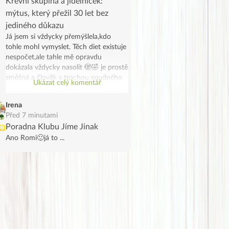
Krevní skupina a jídelníček:
mýtus, který přežil 30 let bez
jediného důkazu
Já jsem si vždycky přemýšlela,kdo
tohle mohl vymyslet. Těch diet existuje
nespočet,ale tahle mě opravdu
dokázala vždycky nasolit 🫣🤣 je prostě
směšná a člověk s trochou soudného
Ukázat celý komentář
rozumu tomu nemůže věřit. Tvoje
krevní skupina neříká, jaké enzymy
Irena
máš, co strávíš lépe ani co ti „škodí“.
Před 7 minutami
Lidé hubnou jen proto,ze přestanou jíst
Poradna Klubu Jíme Jinak
UB
odpadky – ne proto, že jedí podle ABO
Ano Romi🙂já to ...
systému.
Je to marketingový výmysl, ne výživa.
Ztráta času a potenciálně i zdraví.
Zdraví Viera,lovec, skupina 0 a Vegan
🫣😂💪ach jo….