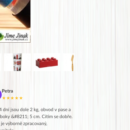
Petra
Marie
M
★★★★★
★★★★★
4 dní jsou dole 2 kg, obvod v pase a
Dnes jsem to konečně vytáh
 boky &#8211; 5 cm. Cítím se dobře.
zapadlé pošty a poslechla j
 je výborně zpracovaný,
videa od EVY. Koho by nepř