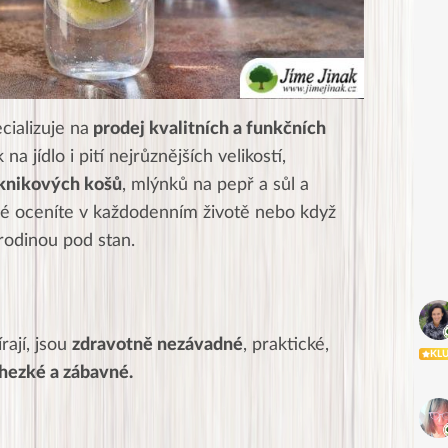
cializuje na
prodej kvalitních a funkčních
na jídlo i pití nejrůznějších velikostí,
knikových košů
, mlýnků na pepř a sůl a
ré oceníte v každodenním životě nebo když
 rodinou pod stan.
rají, jsou
zdravotně nezávadné
, praktické,
KL
hezké a zábavné.