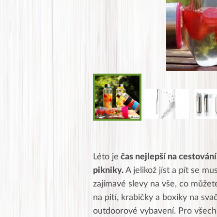
Léto je
čas nejlepší na cestování
pikniky.
A jelikož jíst a pít se m
zajímavé slevy na vše, co může
na pití, krabičky a boxíky na svač
outdoorové vybavení. Pro všech