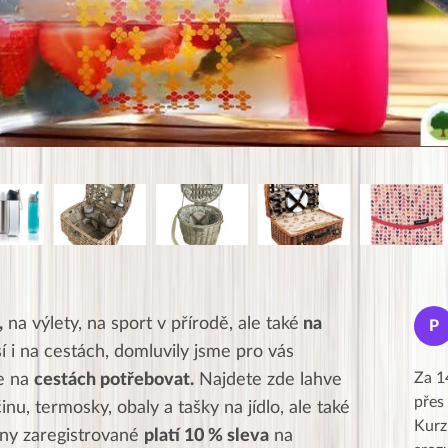
Jana
,
na výlety, na sport v přírodě, ale také
na
J
P
★★★★★
usí i na cestách, domluvily jsme pro vás
Moc Vám všem děkuji za krásný pátek,
Za 1
te na
cestách potřebovat.
Najdete zde lahve
obzvlášť velké poděkování, obdiv a
přes
inu, termosky, obaly a tašky na jídlo, ale také
uznání pro hlavní dvojici Peťa a Gábi!! 👏
Kurz
ny zaregistrované
platí 10 % sleva
na