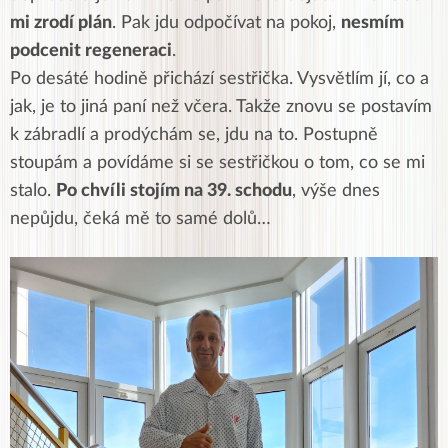
mi zrodí plán
. Pak jdu odpočívat na pokoj,
nesmím
podcenit regeneraci
.
Po desáté hodině přichází sestřička. Vysvětlím jí, co a
jak, je to jiná paní než včera. Takže znovu se postavím
k zábradlí a prodýchám se, jdu na to. Postupně
stoupám a povídáme si se sestřičkou o tom, co se mi
stalo.
Po chvíli stojím na 39. schodu
, výše dnes
nepůjdu, čeká mě to samé dolů…