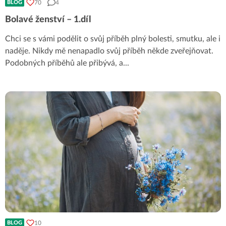
70
4
BLOG
Bolavé ženství – 1.díl
Chci se s vámi podělit o svůj příběh plný bolesti, smutku, ale i
naděje. Nikdy mě nenapadlo svůj příběh někde zveřejňovat.
Podobných příběhů ale přibývá, a
...
10
BLOG