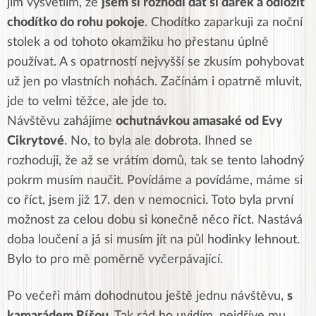
jim vysvětlím, že
jsem si rozhodl dát si dárek a odložit
chodítko do rohu pokoje
. Chodítko zaparkuji za noční
stolek a od tohoto okamžiku ho přestanu úplně
používat. A s opatrností nejvyšší se zkusím pohybovat
už jen po vlastních nohách. Začínám i opatrně mluvit,
jde to velmi těžce, ale jde to.
Návštěvu zahájíme
ochutnávkou amasaké od Evy
Cikrytové
. No, to byla ale dobrota. Ihned se
rozhoduji, že až se vrátím domů, tak se tento lahodný
pokrm musím naučit. Povídáme a povídáme, máme si
co říct, jsem již 17. den v nemocnici. Toto byla první
možnost za celou dobu si konečně něco říct. Nastává
doba loučení a já si musím jít na půl hodinky lehnout.
Bylo to pro mě poměrně vyčerpávající.
Po večeři mám dohodnutou ještě jednu návštěvu,
s