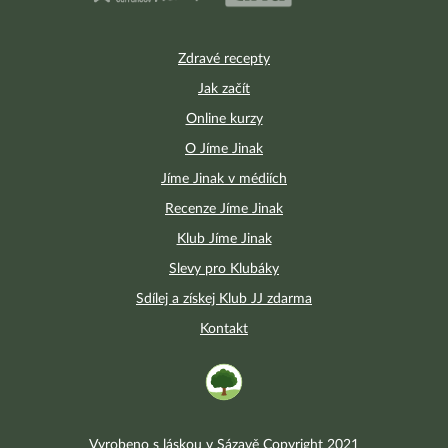
Zdravé recepty
Jak začít
Online kurzy
O Jíme Jinak
Jíme Jinak v médiích
Recenze Jíme Jinak
Klub Jíme Jinak
Slevy pro Klubáky
Sdílej a získej Klub JJ zdarma
Kontakt
Vyrobeno s láskou v Sázavě Copyright 2021