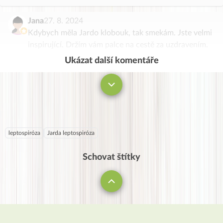
Jana
27. 8. 2024
Kdybych měla Jardo klobouk, tak smekám. Jste velmi
inspirující. Držím vám palce na cestě za uzdravením.
Ukázat další komentáře
Komentovat
leptospiróza
Jarda leptospiróza
Schovat štítky