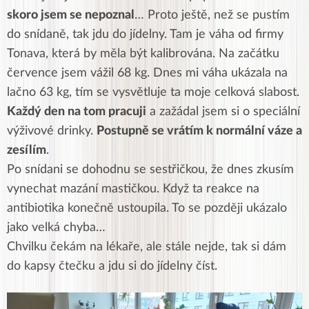
skoro jsem se nepoznal
… Proto ještě, než se pustím
do snídaně, tak jdu do jídelny. Tam je váha od firmy
Tonava, která by měla být kalibrována. Na začátku
července jsem vážil 68 kg. Dnes mi váha ukázala na
lačno 63 kg, tím se vysvětluje ta moje celková slabost.
Každý den na tom pracuji
a zažádal jsem si o speciální
výživové drinky.
Postupně se vrátím k normální váze a
zesílím
.
Po snídani se dohodnu se sestřičkou, že dnes zkusím
vynechat mazání mastičkou. Když ta reakce na
antibiotika konečně ustoupila. To se později ukázalo
jako velká chyba…
Chvilku čekám na lékaře, ale stále nejde, tak si dám
do kapsy čtečku a jdu si do jídelny číst.