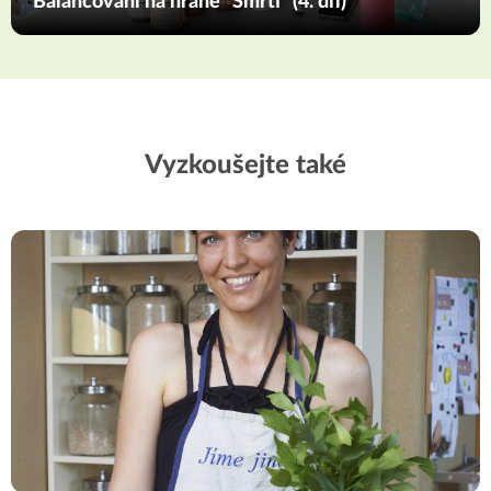
Balancování na hraně “Smrti” (4. díl)
Vyzkoušejte také