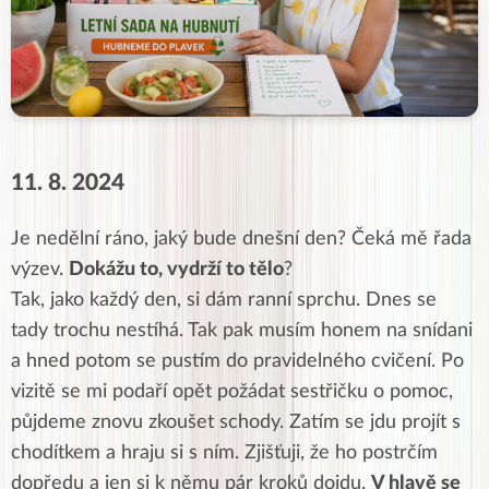
11. 8. 2024
Je nedělní ráno, jaký bude dnešní den? Čeká mě řada
výzev.
Dokážu to, vydrží to tělo
?
Tak, jako každý den, si dám ranní sprchu. Dnes se
tady trochu nestíhá. Tak pak musím honem na snídani
a hned potom se pustím do pravidelného cvičení. Po
vizitě se mi podaří opět požádat sestřičku o pomoc,
půjdeme znovu zkoušet schody. Zatím se jdu projít s
chodítkem a hraju si s ním. Zjišťuji, že ho postrčím
dopředu a jen si k němu pár kroků dojdu.
V hlavě se