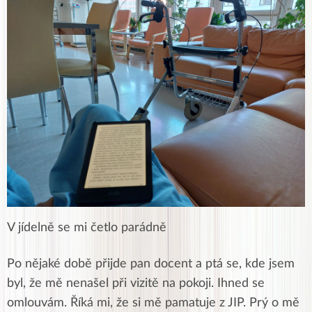
V jídelně se mi četlo parádně
Po nějaké době přijde pan docent a ptá se, kde jsem
byl, že mě nenašel při vizitě na pokoji. Ihned se
omlouvám. Říká mi, že si mě pamatuje z JIP. Prý o mě