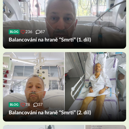
236
87
BLOG
Balancování na hraně “Smrti” (1. díl)
78
37
BLOG
Balancování na hraně “Smrti” (2. díl)