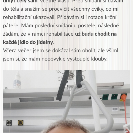
umýt celý sám
, včetně vlasů. Před snídaní si dávám
do těla a snažím se procvičit všechny cviky, co mi
rehabilitační ukazovali. Přidávám si i rotace krční
páteře. Mám poslední snídani u postele, následně
žádám, že v rámci rehabilitace
už budu chodit na
každé jídlo do jídelny
.
Včera večer jsem se dokázal sám oholit, ale všiml
jsem si, že mám neobvykle vystouplé klouby.