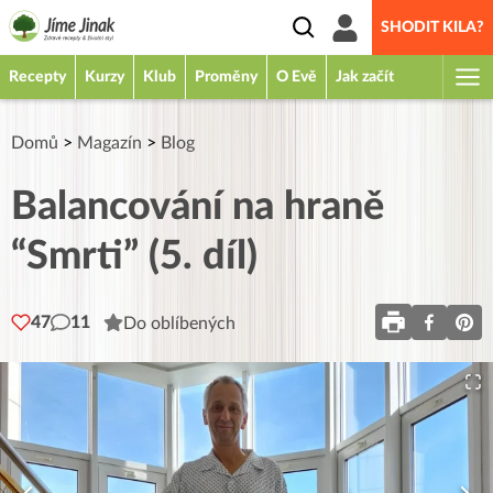
SHODIT KILA?
Recepty
Kurzy
Klub
Proměny
O Evě
Jak začít
Domů
>
Magazín
>
Blog
Balancování na hraně
“Smrti” (5. díl)
47
11
Do oblíbených