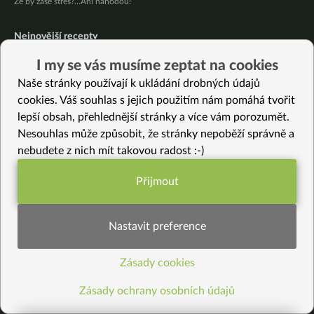
Že by zase stres?…Ani náhodou!
Nejnovější recepty
Letní nudle s bambusovými výhonky
I my se vás musíme zeptat na cookies
Jablečné pyré – skvělé přesnídávky bez cukru
Naše stránky používají k ukládání drobných údajů
Křupavé tofu s restovanou zeleninou, žampiony a bulgurem
cookies. Váš souhlas s jejich použitím nám pomáhá tvořit
Nakládaná cuketa – kvašáky
lepší obsah, přehlednější stránky a více vám porozumět.
Mrkvovo-dýňová krémová polévka
Nesouhlas může způsobit, že stránky nepoběží správně a
Osvěžující kuskus
nebudete z nich mít takovou radost :-)
Osvěžující čaj s citronovými bylinkami
Nepečený jablečný dort s rybízem
Přijmout
Čokoládové muffiny s mangovým krémem
Funkční nastavení potřebujeme (vždy
Meruňky a jablka v citrónovém želé
aktivní)
Nastavit preference
Vybrané recepty
Lilkové půlměsíčky
Zásady cookies
Statistiky pro lepší obsah
Tahdig – perská rýže
Florentýnky – zdravé cukroví téměř bez práce
Zásady ochrany osobních údajů
Sladkokyselá červená řepa se špaldou