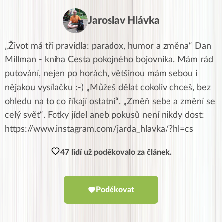
Jaroslav Hlávka
„Život má tři pravidla: paradox, humor a změna“ Dan
Millman - kniha Cesta pokojného bojovníka. Mám rád
putování, nejen po horách, většinou mám sebou i
nějakou vysílačku :-) „Můžeš dělat cokoliv chceš, bez
ohledu na to co říkají ostatní“. „Změň sebe a změní se
celý svět“. Fotky jídel aneb pokusů není nikdy dost:
https://www.instagram.com/jarda_hlavka/?hl=cs
47 lidí už poděkovalo za článek.
Poděkovat