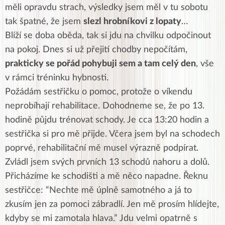
měli opravdu strach, výsledky jsem měl v tu sobotu
tak špatné, že jsem
slezl hrobníkovi z lopaty
…
Blíží se doba oběda, tak si jdu na chvilku odpočinout
na pokoj. Dnes si už přejití chodby nepočítám,
prakticky se pořád pohybuji sem a tam celý den
, vše
v rámci tréninku hybnosti.
Požádám sestřičku o pomoc, protože o víkendu
neprobíhají rehabilitace. Dohodneme se, že po 13.
hodině půjdu trénovat schody. Je cca 13:20 hodin a
sestřička si pro mě přijde. Včera jsem byl na schodech
poprvé, rehabilitační mě musel výrazně podpírat.
Zvládl jsem svých prvních 13 schodů nahoru a dolů.
Přicházíme ke schodišti a mě něco napadne. Řeknu
sestřičce: “Nechte mě úplně samotného a já to
zkusím jen za pomoci zábradlí. Jen mě prosím hlídejte,
kdyby se mi zamotala hlava.” Jdu velmi opatrně s