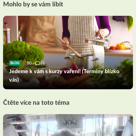
Mohlo by se vám líbit
80
31
BLOG
Jedeme k vám s kurzy vaření! (Termíny blízko
vás)
Čtěte více na toto téma