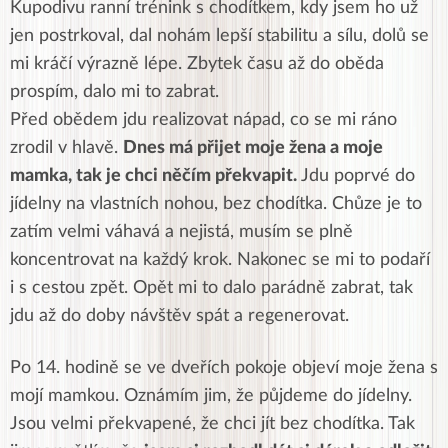
Kupodivu ranní trénink s chodítkem, kdy jsem ho už
jen postrkoval, dal nohám lepší stabilitu a sílu, dolů se
mi kráčí výrazně lépe. Zbytek času až do oběda
prospím, dalo mi to zabrat.
Před obědem jdu realizovat nápad, co se mi ráno
zrodil v hlavě.
Dnes má přijet moje žena a moje
mamka, tak je chci něčím překvapit.
Jdu poprvé do
jídelny na vlastních nohou, bez chodítka. Chůze je to
zatím velmi váhavá a nejistá, musím se plně
koncentrovat na každý krok. Nakonec se mi to podaří
i s cestou zpět. Opět mi to dalo parádně zabrat, tak
jdu až do doby návštěv spát a regenerovat.
Po 14. hodině se ve dveřích pokoje objeví moje žena s
mojí mamkou. Oznámím jim, že půjdeme do jídelny.
Jsou velmi překvapené, že chci jít bez chodítka. Tak