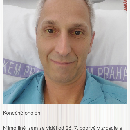
Konečně oholen
Mimo jiné jsem se viděl od 26. 7. poprvé v zrcadle a