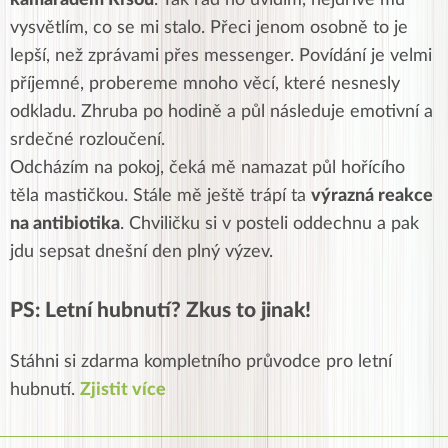
kamarádem Ríšou
. Tak rád ho uvidím, nejdříve mu
vysvětlím, co se mi stalo. Přeci jenom osobně to je
lepší, než zprávami přes messenger. Povídání je velmi
příjemné, probereme mnoho věcí, které nesnesly
odkladu. Zhruba po hodině a půl následuje emotivní a
srdečné rozloučení.
Odcházím na pokoj, čeká mě namazat půl hořícího
těla mastičkou. Stále mě ještě trápí ta
výrazná reakce
na antibiotika
. Chviličku si v posteli oddechnu a pak
jdu sepsat dnešní den plný výzev.
PS: Letní hubnutí? Zkus to jinak!
Stáhni si zdarma kompletního průvodce pro letní
hubnutí.
Zjistit více