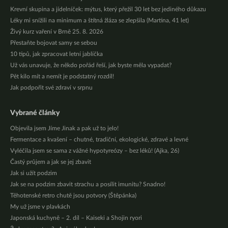
Krevní skupina a jídelníček: mýtus, který přežil 30 let bez jediného důkazu
Léky mi snížili na minimum a štítná žláza se zlepšila (Martina, 41 let)
Živý kurz vaření v Brně 25. 8. 2026
Přestaňte bojovat samy se sebou
10 tipů, jak zpracovat letní jablíčka
Už vás unavuje, že někdo pořád řeší, jak byste měla vypadat?
Pět kilo mít a nemít je podstatný rozdíl!
Jak podpořit své zdraví v srpnu
Vybrané články
Objevila jsem Jíme Jinak a pak už to jelo!
Fermentace a kvašení – chutné, tradiční, ekologické, zdravé a levné
Vyléčila jsem se sama z vážné hypotyreózy – bez léků! (Ajka, 26)
Častý průjem a jak se jej zbavit
Jak si užít podzim
Jak se na podzim zbavit strachu a posílit imunitu? Snadno!
Těhotenské retro chutě jsou potvory (Štěpánka)
My už jsme v plavkách
Japonská kuchyně – 2. díl – Kaiseki a Shojin ryori