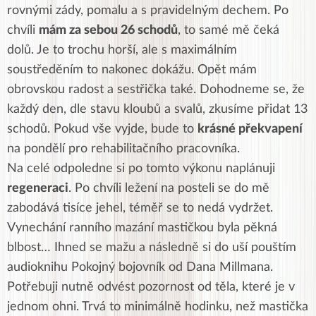
rovnými zády, pomalu a s pravidelným dechem. Po
chvíli
mám za sebou 26 schodů
, to samé mě čeká
dolů. Je to trochu horší, ale s maximálním
soustředěním to nakonec dokážu. Opět mám
obrovskou radost a sestřička také. Dohodneme se, že
každý den, dle stavu kloubů a svalů, zkusíme přidat 13
schodů. Pokud vše vyjde, bude to
krásné překvapení
na pondělí pro rehabilitačního pracovníka.
Na celé odpoledne si po tomto výkonu naplánuji
regeneraci
. Po chvíli ležení na posteli se do mě
zabodává tisíce jehel, téměř se to nedá vydržet.
Vynechání ranního mazání mastičkou byla pěkná
blbost… Ihned se mažu a následně si do uší pouštím
audioknihu Pokojný bojovník od Dana Millmana.
Potřebuji nutně odvést pozornost od těla, které je v
jednom ohni. Trvá to minimálně hodinku, než mastička