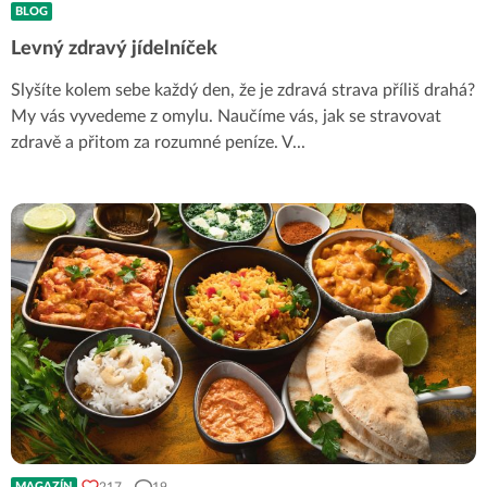
BLOG
Levný zdravý jídelníček
Slyšíte kolem sebe každý den, že je zdravá strava příliš drahá?
My vás vyvedeme z omylu. Naučíme vás, jak se stravovat
zdravě a přitom za rozumné peníze. V
...
217
19
MAGAZÍN