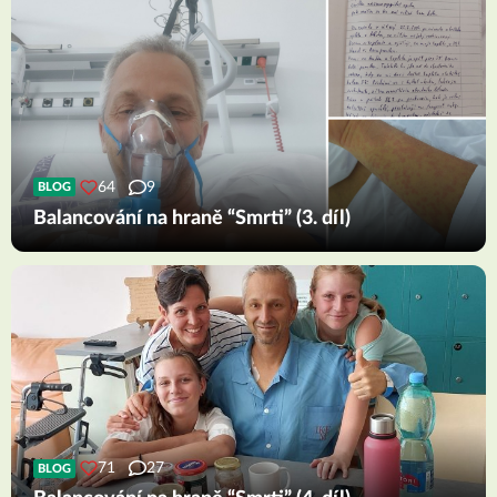
64
9
BLOG
Balancování na hraně “Smrti” (3. díl)
71
27
BLOG