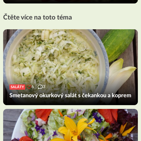
Čtěte více na toto téma
6
3
SALÁTY
Smetanový okurkový salát s čekankou a koprem