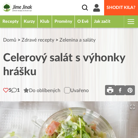
SHODIT KILA?
Recepty
Kurzy
Klub
Proměny
O Evě
Jak začít
Domů
>
Zdravé recepty
>
Zelenina a saláty
Celerový salát s výhonky
hrášku
5
1
Do oblíbených
Uvařeno