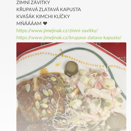
ZIMNÍ ZÁVITKY
KŘUPAVÁ ZLATAVÁ KAPUSTA
KVAŠÁK KIMCHI KLÍČKY
MŇÁÁÁAM ♥️
https://www.jimejinak.cz/zimni-zavitky/
https://www.jimejinak.cz/krupava-zlatava-kapusta/