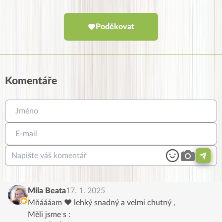
Poděkovat
Komentáře
Mila Beata
17. 1. 2025
Mňáááam ♥️ lehký snadný a velmi chutný ,
Měli jsme s :