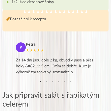
1/2 lžíce citronové šťávy
Poznačit si k receptu
Petra
Ma
P
M
★★★★★
★
k,
Za 14 dní jsou dole 2 kg, obvod v pase a přes
Dnes jse
znání pro
boky &#8211; 5 cm. Cítím se dobře. Kurz je
zapadlé p
…
výborně zpracovaný, srozumiteln…
od EVY. 
Jak připravit salát s řapíkatým
celerem