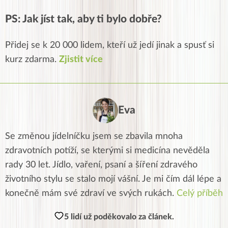
PS: Jak jíst tak, aby ti bylo dobře?
Přidej se k 20 000 lidem, kteří už jedí jinak a spusť si
kurz zdarma.
Zjistit více
Eva
Se změnou jídelníčku jsem se zbavila mnoha
zdravotních potíží, se kterými si medicína nevěděla
rady 30 let. Jídlo, vaření, psaní a šíření zdravého
životního stylu se stalo mojí vášní. Je mi čím dál lépe a
konečně mám své zdraví ve svých rukách.
Celý příběh
5 lidí už poděkovalo za článek.