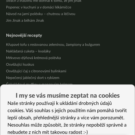
Strach z inzulinu mě dohnal k tomu, že jím jinak
Popenec v kuchyni a v domácí lékárničce
Návod na jarní polévku – chutnou a léčivou
Jím Jinak a běhám Jinak
Nejnovější recepty
Křupavé tofu s restovanou zeleninou, žampiony a bulgurem
Nakládaná cuketa – kvašáky
Mrkvovo-dýňová krémová polévka
Osvěžující kuskus
Osvěžující čaj s citronovými bylinkami
Nepečený jablečný dort s rybízem
Čokoládové muffiny s mangovým krémem
Meruňky a jablka v citrónovém želé
I my se vás musíme zeptat na cookies
Krémová zeleninová polévka s koprem a vločkami
Naše stránky používají k ukládání drobných údajů
Celozrnná rýže basmati se zeleninou
cookies. Váš souhlas s jejich použitím nám pomáhá tvořit
lepší obsah, přehlednější stránky a více vám porozumět.
Vybrané recepty
Nesouhlas může způsobit, že stránky nepoběží správně a
Zelené karbanátky
nebudete z nich mít takovou radost :-)