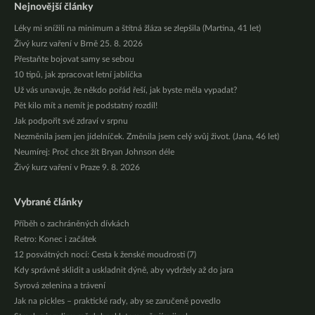
Nejnovější články
Léky mi snížili na minimum a štítná žláza se zlepšila (Martina, 41 let)
Živý kurz vaření v Brně 25. 8. 2026
Přestaňte bojovat samy se sebou
10 tipů, jak zpracovat letní jablíčka
Už vás unavuje, že někdo pořád řeší, jak byste měla vypadat?
Pět kilo mít a nemít je podstatný rozdíl!
Jak podpořit své zdraví v srpnu
Nezměnila jsem jen jídelníček. Změnila jsem celý svůj život. (Jana, 46 let)
Neumírej: Proč chce žít Bryan Johnson déle
Živý kurz vaření v Praze 9. 8. 2026
Vybrané články
Příběh o zachráněných dívkách
Retro: Konec i začátek
12 posvátných nocí: Cesta k ženské moudrosti (7)
Kdy správně sklidit a uskladnit dýně, aby vydržely až do jara
Syrová zelenina a trávení
Jak na pickles – praktické rady, aby se zaručeně povedlo