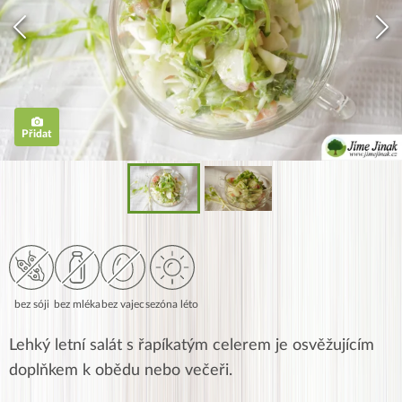
Přidat
bez sóji
bez mléka
bez vajec
sezóna léto
Lehký letní salát s řapíkatým celerem je osvěžujícím
doplňkem k obědu nebo večeři.