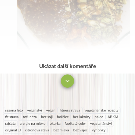
Ukázat další komentáře
Komentovat
sezóna léto
veganství
vegan
fitness strava
vegetariánské recepty
fit strava
tofunéza
bez sóji
hořčice
bez laktózy
paleo
ABKM
rajčata
alergie na mléko
okurka
řapíkatý celer
vegetariánství
original JJ
citronová šťáva
bez mléka
bez vajec
výhonky