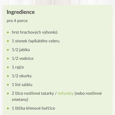
Ingredience
pro 4 porce
hrst hrachových výhonků
1 stonek řapíkátého celeru
1/2 jablka
1/2 vodnice
1 rajče
1/2 okurky
1 list salátu
2 lžíce rostlinné tatarky /
tofunézy
(nebo rostlinné
smetany)
1 lžička křenové hořčice