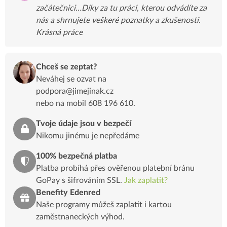
začátečnici…Díky za tu práci, kterou odvádíte za
nás a shrnujete veškeré poznatky a zkušenosti.
Krásná práce
Chceš se zeptat?
Neváhej se ozvat na
podpora@jimejinak.cz
nebo na mobil 608 196 610.
Tvoje údaje jsou v bezpečí
Nikomu jinému je nepředáme
100% bezpečná platba
Platba probíhá přes ověřenou platební bránu
GoPay s šifrováním SSL.
Jak zaplatit?
Benefity Edenred
Naše programy můžeš zaplatit i kartou
zaměstnaneckých výhod.