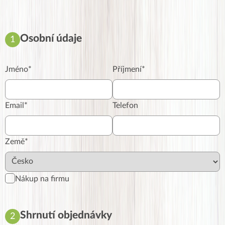
Osobní údaje
1
Jméno
*
Příjmení
*
Email
*
Telefon
Země*
Nákup na firmu
Shrnutí objednávky
2