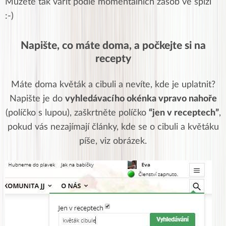
Můžete tak vařit podle momentálních zásob ve spíži
:-)
Napište, co máte doma, a počkejte si na
recepty
Máte doma květák a cibuli a nevíte, kde je uplatnit?
Napište je do
vyhledávacího okénka vpravo nahoře
(políčko s lupou), zaškrtněte políčko
“jen v receptech”
,
pokud vás nezajímají články, kde se o cibuli a květáku
píše, viz obrázek.