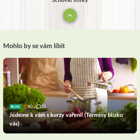
Schovat štítky
Mohlo by se vám líbit
80
31
BLOG
Jedeme k vám s kurzy vaření! (Termíny blízko
vás)