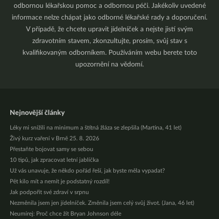
odbornou lékařskou pomoc a odbornou péči. Jakékoliv uvedené
informace nelze chápat jako odborné lékařské rady a doporučení.
V případě, že chcete upravit jídelníček a nejste jistí svým
zdravotním stavem, zkonzultujte, prosím, svůj stav s
kvalifikovaným odborníkem. Používáním webu berete toto
upozornění na vědomí.
Nejnovější články
Léky mi snížili na minimum a štítná žláza se zlepšila (Martina, 41 let)
Živý kurz vaření v Brně 25. 8. 2026
Přestaňte bojovat samy se sebou
10 tipů, jak zpracovat letní jablíčka
Už vás unavuje, že někdo pořád řeší, jak byste měla vypadat?
Pět kilo mít a nemít je podstatný rozdíl!
Jak podpořit své zdraví v srpnu
Nezměnila jsem jen jídelníček. Změnila jsem celý svůj život. (Jana, 46 let)
Neumírej: Proč chce žít Bryan Johnson déle