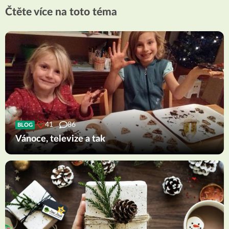
Čtěte více na toto téma
41
86
BLOG
Vánoce, televize a tak