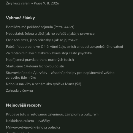
Živý kurz vaření v Praze 9. 8. 2026
Vybrané články
Borelióza mě pořádně sejmula (Petra, 44 let)
Nedostatek železa u dětí: jak ho vyřešit a jaká je prevence
Oxidační stres, jeho příznaky a jak se jej zbavit
Páteční dopoledne ve Zlíně: vůně čaje, smích a radost ze společného vaření
Za motáním hlavy či tlakem v hlavě stojí často psychika
Nepříjemná pravda o trans mastných tucích
Startujeme 14-denní lednovou očistu
Stravování podle Ajurvédy – zásadní principy pro naplánování vašeho
zdravého jídelníčku
Nebolia ma kĺby a behám ako rybička Marta (53)
Zahrada v červnu
Nejnovější recepty
Křupavé tofu s restovanou zeleninou, žampiony a bulgurem
Nakládaná cuketa – kvašáky
Mrkvovo-dýňová krémová polévka