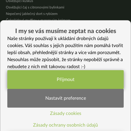
Osvěžující kuskus
Osvěžující čaj s citronovými bylinkami
Nepečený jablečný dort s rybízem
Čokoládové muffiny s mangovým krémem
Meruňky a jablka v citrónovém želé
I my se vás musíme zeptat na cookies
Krémová zeleninová polévka s koprem a vločkami
Naše stránky používají k ukládání drobných údajů
Celozrnná rýže basmati se zeleninou
cookies. Váš souhlas s jejich použitím nám pomáhá tvořit
lepší obsah, přehlednější stránky a více vám porozumět.
Vybrané recepty
Nesouhlas může způsobit, že stránky nepoběží správně a
Jáhlový koláč s hruškami a vanilkou
nebudete z nich mít takovou radost :-)
Pečené cibulové květy
Gratinovaný mangold
Přijmout
Celerová remuláda
Funkční nastavení potřebujeme (vždy
Římské gnocchi z tlakového hrnce
aktivní)
Červené podzimní galetky
Nastavit preference
Tofu na paprice
Čirokovo-pohankové kynuté pletýnky (bez lepku)
Zásady cookies
Statistiky pro lepší obsah
Pistáciové sušenky bezlepkové
Zelená polévka s knedlíčky
Zásady ochrany osobních údajů