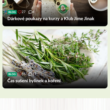
27
4
BLOG
Dárkové poukazy na kurzy a Klub Jíme Jinak
55
17
BLOG
Čas sušení bylinek a koření