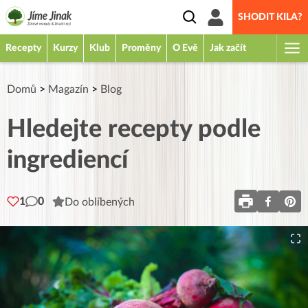
SHODIT KILA?
Recepty
Kurzy
Klub
Proměny
O Evě
Jak začít
Domů
>
Magazín
>
Blog
Hledejte recepty podle
ingrediencí
1
0
Do oblíbených