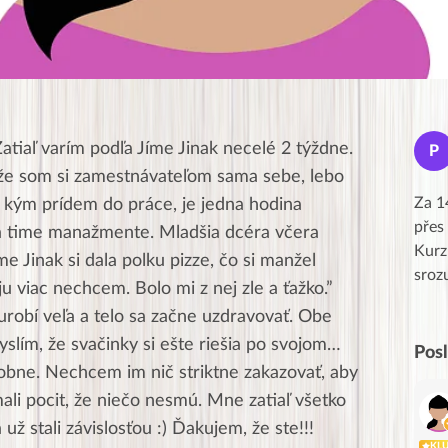
Jana
Zatiaľ varím podľa Jíme Jinak necelé 2 týždne.
J
P
★★★★★
 že som si zamestnávateľom sama sebe, lebo
Moc Vám všem děkuji za krásný pátek,
Za 1
 kým prídem do práce, je jedna hodina
obzvlášť velké poděkování, obdiv a
přes
 time manažmente. Mladšia dcéra včera
uznání pro hlavní dvojici Peťa a Gábi!! 👏
Kurz
me Jinak si dala polku pizze, čo si manžel
Posílá…
sroz
u viac nechcem. Bolo mi z nej zle a ťažko.”
urobí veľa a telo sa začne uzdravovať. Obe
yslím, že svačinky si ešte riešia po svojom…
Pos
dobne. Nechcem im nič striktne zakazovať, aby
li pocit, že niečo nesmú. Mne zatiaľ všetko
už stali závislosťou :) Ďakujem, že ste!!!
KL