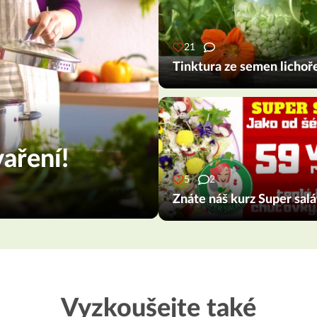
21
Tinktura ze semen lichoř
aření!
5
2
Znáte náš kurz Super salá
Vyzkoušejte také