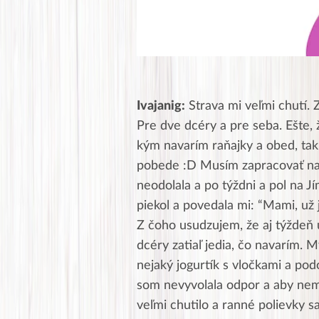
Ivajanig:
Strava mi veľmi chutí. 
Pre dve dcéry a pre seba. Ešte,
kým navarím raňajky a obed, tak
pobede :D Musím zapracovať na
neodolala a po týždni a pol na Jí
piekol a povedala mi: “Mami, už j
Z čoho usudzujem, že aj týždeň 
dcéry zatiaľ jedia, čo navarím. M
nejaký jogurtík s vločkami a po
som nevyvolala odpor a aby nema
veľmi chutilo a ranné polievky sa 