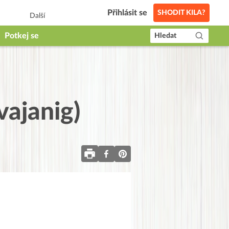
Přihlásit se
SHODIT KILA?
Další
Potkej se
Hledat
vajanig)