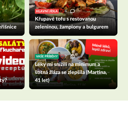
4
HLAVNÍ JÍDLA
Křupavé tofu s restovanou
eřišnice
zeleninou, žampiony a bulgurem
7
VAŠE PŘÍBĚHY
Léky mi snížili na minimum a
štítná žláza se zlepšila (Martina,
ty?
41 let)