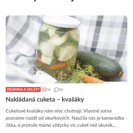
36
50
ZELENINA A SALÁTY
Nakládaná cuketa – kvašáky
Cuketové kvašáky nám moc chutnají. Vlastně sotva
poznáme rozdíl od okurkových. Naučila nás je kamarádka
Jitka, a protože máme vždycky víc cuket než okurek,
...