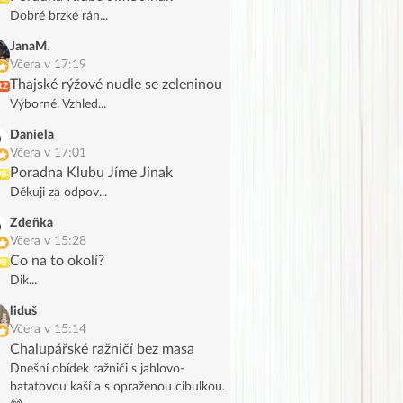
Dobré brzké rán...
JanaM.
Včera v 17:19
Thajské rýžové nudle se zeleninou
RZ
Výborné. Vzhled...
Daniela
Včera v 17:01
Poradna Klubu Jíme Jinak
UB
Děkuji za odpov...
Zdeňka
Včera v 15:28
Co na to okolí?
UB
Dik...
liduš
Včera v 15:14
Chalupářské ražničí bez masa
Dnešní obídek ražniči s jahlovo-
batatovou kaší a s opraženou cibulkou.