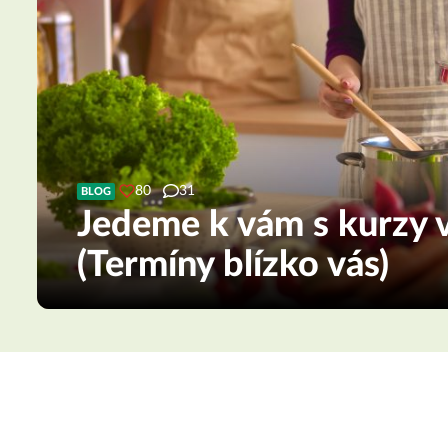
80
31
BLOG
Jedeme k vám s kurzy v
(Termíny blízko vás)