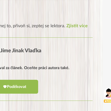
ej to, přivoň si, zeptej se lektora.
Zjistit více
Jíme Jinak Vlaďka
al za článek. Oceňte práci autora také.
Poděkovat
KL