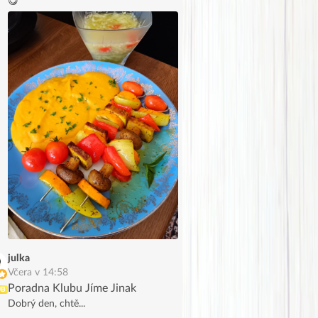
😋
julka
Včera v 14:58
Poradna Klubu Jíme Jinak
UB
Dobrý den, chtě...