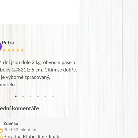
Petra
Marie
M
★★★★★
★★★★★
4 dní jsou dole 2 kg, obvod v pase a
Dnes jsem to konečně vytáh
 boky &#8211; 5 cm. Cítím se dobře.
zapadlé pošty a poslechla j
 je výborně zpracovaný,
videa od EVY. Koho by nepř
umiteln…
tahl…
lední komentáře
Zdeňka
Před 52 minutami
Poradna Klubu Jíme Jinak
UB