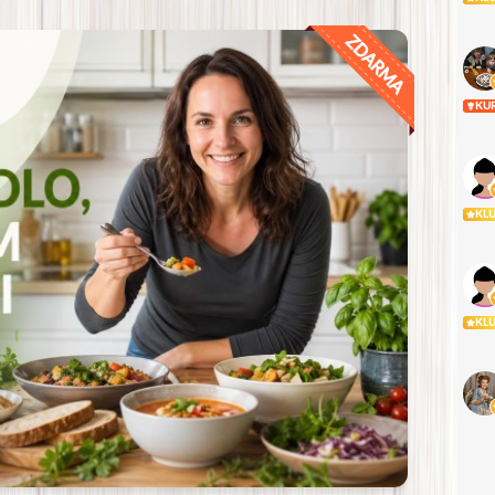
KU
KL
KL