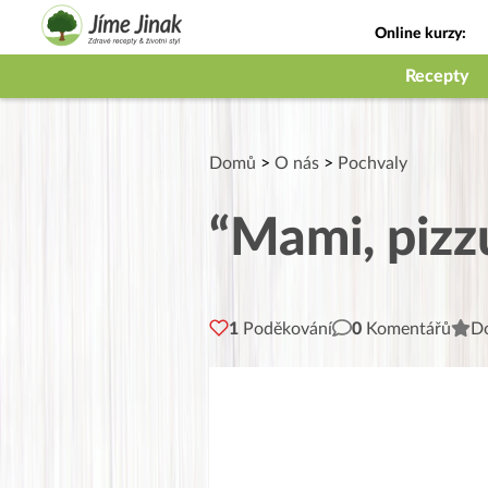
Online kurzy:
Jak na babičky
Recepty
Domů
>
O nás
>
Pochvaly
“Mami, pizzu
1
Poděkování
0
Komentářů
Do