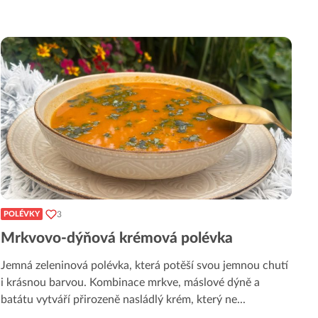
3
POLÉVKY
Mrkvovo-dýňová krémová polévka
Jemná zeleninová polévka, která potěší svou jemnou chutí
i krásnou barvou. Kombinace mrkve, máslové dýně a
batátu vytváří přirozeně nasládlý krém, který ne
...