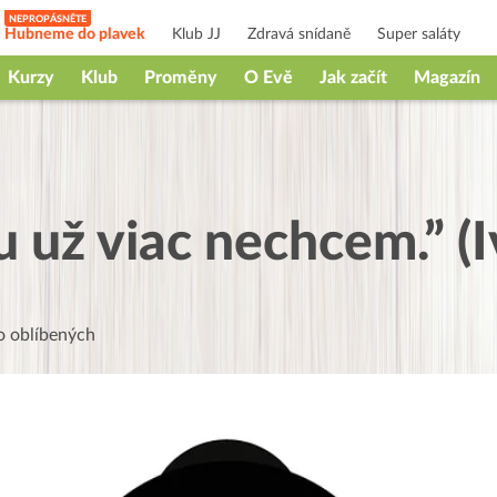
Hubneme do plavek
Klub JJ
Zdravá snídaně
Super saláty
Kurzy
Klub
Proměny
O Evě
Jak začít
Magazín
 už viac nechcem.” (I
 oblíbených