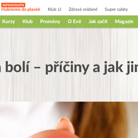
Hubneme do plavek
Klub JJ
Zdravá snídaně
Super saláty
Kurzy
Klub
Proměny
O Evě
Jak začít
Magazín
bolí – příčiny a jak ji