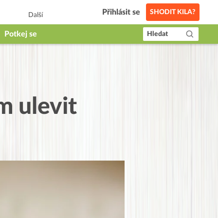
Přihlásit se
SHODIT KILA?
Další
Potkej se
Hledat
m ulevit