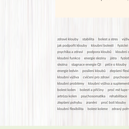
zdravé klouby
stabilita
bolest a stres
výži
jak podpořit klouby
kloubní bolesti
fyzické
psychika a zdraví
podpora kloubů
kloubní 
kloubní funkce
energie sleziny
játra
fyzio
slezina
stagnace energie QI
péče o klouby
energie ledvin
posílení kloubů
zlepšení flexi
kloubní výživa
cvičení pro zdraví
psychosom
kloubní problémy
kloubní výživa a suplemen
bolest kolen
bolesti a příčiny
proč mě lupe 
artróza kolen
psychosomatika
rehabilitace
zlepšení pohybu
zranění
proč bolí klouby
kloubní flexibilita
bolest kolene
zdravý poh