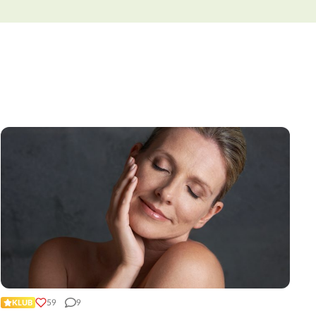
59
9
KLUB