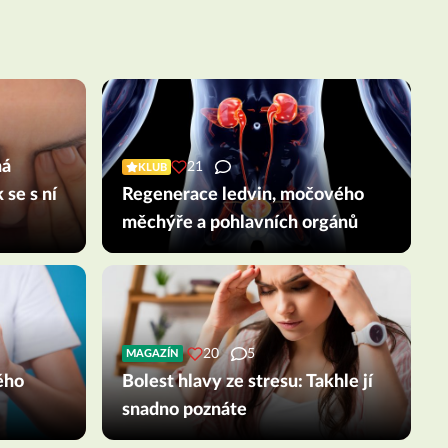
ná
21
KLUB
 se s ní
Regenerace ledvin, močového
měchýře a pohlavních orgánů
20
5
MAGAZÍN
ého
Bolest hlavy ze stresu: Takhle jí
snadno poznáte