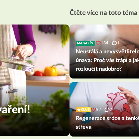
Čtěte více na toto téma
134
1
MAGAZÍN
Neustálá a nevysvětlitel
únava: Proč vás trápí a jak
rozloučit nadobro?
aření!
52
2
KLUB
Regenerace srdce a tenk
střeva