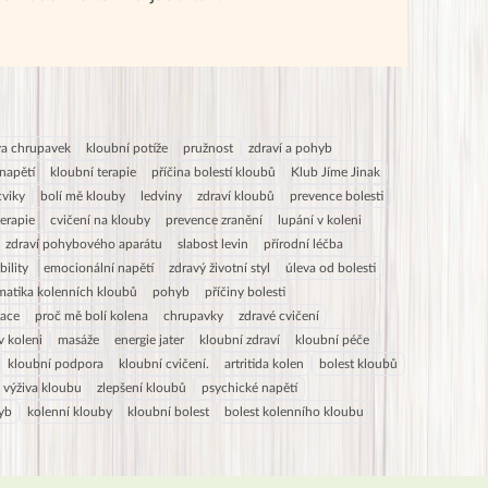
va chrupavek
kloubní potíže
pružnost
zdraví a pohyb
 napětí
kloubní terapie
příčina bolestí kloubů
Klub Jíme Jinak
cviky
bolí mě klouby
ledviny
zdraví kloubů
prevence bolesti
terapie
cvičení na klouby
prevence zranění
lupání v koleni
zdraví pohybového aparátu
slabost levin
přírodní léčba
bility
emocionální napětí
zdravý životní styl
úleva od bolesti
atika kolenních kloubů
pohyb
příčiny bolesti
tace
proč mě bolí kolena
chrupavky
zdravé cvičení
v koleni
masáže
energie jater
kloubní zdraví
kloubní péče
kloubní podpora
kloubní cvičení.
artritida kolen
bolest kloubů
výživa kloubu
zlepšení kloubů
psychické napětí
yb
kolenní klouby
kloubní bolest
bolest kolenního kloubu