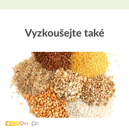
Vyzkoušejte také
63
3
KLUB