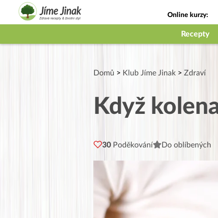
Online kurzy:
Jak na babičky
Recepty
Domů
>
Klub Jíme Jinak
>
Zdraví
Když kolena 
30
Poděkování
Do oblíbených