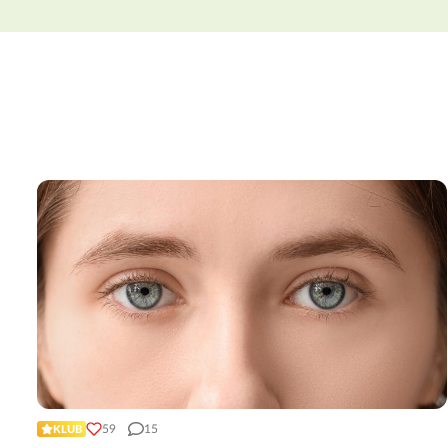
59
15
KLUB