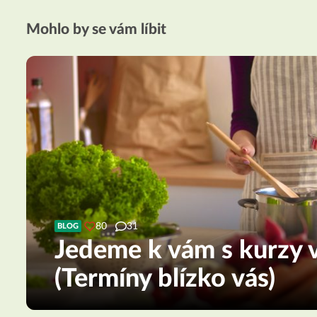
Mohlo by se vám líbit
80
31
BLOG
Jedeme k vám s kurzy v
(Termíny blízko vás)