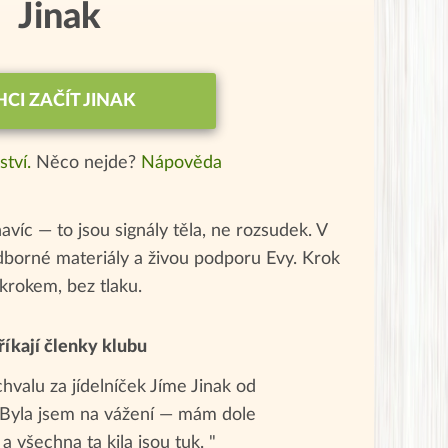
Jinak
HCI ZAČÍT JINAK
ství.
Něco nejde?
Nápověda
navíc — to jsou signály těla, ne rozsudek. V
odborné materiály a živou podporu Evy. Krok
 krokem, bez tlaku.
říkají členky klubu
valu za jídelníček Jíme Jinak od
. Byla jsem na vážení — mám dole
 a všechna ta kila jsou tuk. "