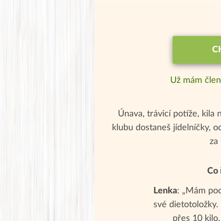
C
Už mám člen
Únava, trávicí potíže, kila 
klubu dostaneš jídelníčky, 
za
Co 
Lenka
: „Mám poch
své dietotoložky
přes 10 kilo,