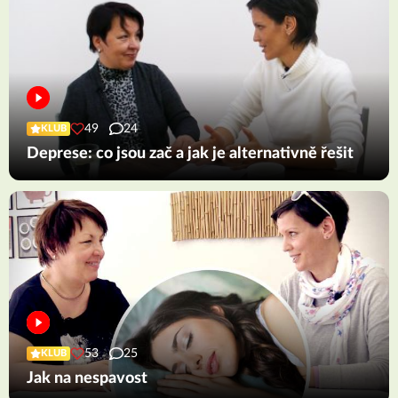
49
24
KLUB
Deprese: co jsou zač a jak je alternativně řešit
53
25
KLUB
Jak na nespavost