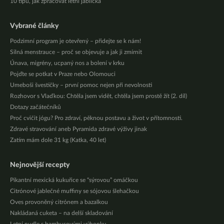
10 tipů, jak zpracovat letní jablíčka
Vybrané články
Podzimní program je otevřený – přidejte se k nám!
Silná menstrauce – proč se objevuje a jak ji zmírnit
Únava, migrény, ucpaný nos a bolení v krku
Pojďte se potkat v Praze nebo Olomouci
Umeboši švestičky – první pomoc nejen při nevolnosti
Rozhovor s Vlaďkou: Chtěla jsem vidět, chtěla jsem prostě žít (2. díl)
Dotazy začátečníků
Proč cvičit jógu? Pro zdraví, pěknou postavu a život v přítomnosti.
Zdravé stravování aneb Pyramida zdravé výživy jinak
Zatím mám dole 31 kg (Katka, 40 let)
Nejnovější recepty
Pikantní mexická kukuřice se “sýrovou” omáčkou
Citrónové jablečné muffiny se sójovou šlehačkou
Oves provoněný citrónem a bazalkou
Nakládaná cuketa – na delší skladování