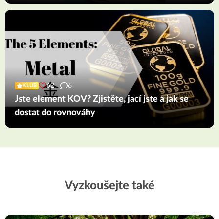
62
6
KLUB
Jste element KOV? Zjistěte, jací jste a jak se
dostat do rovnováhy
Vyzkoušejte také