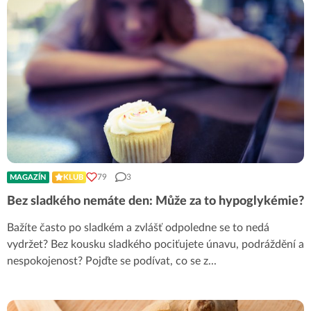
79
3
MAGAZÍN
KLUB
Bez sladkého nemáte den: Může za to hypoglykémie?
Bažíte často po sladkém a zvlášť odpoledne se to nedá
vydržet? Bez kousku sladkého pociťujete únavu, podráždění a
nespokojenost? Pojďte se podívat, co se z
...