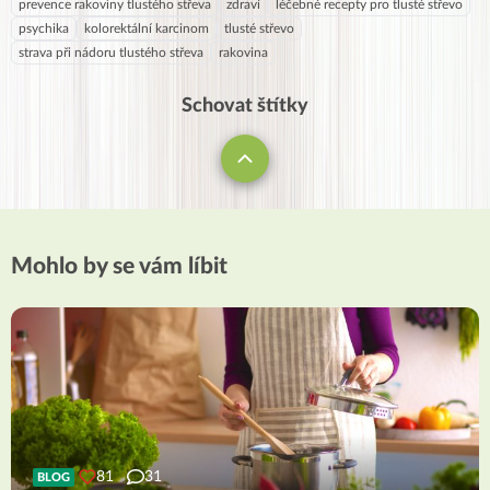
prevence rakoviny tlustého střeva
zdraví
léčebné recepty pro tlusté střevo
psychika
kolorektální karcinom
tlusté střevo
strava při nádoru tlustého střeva
rakovina
Schovat štítky
Mohlo by se vám líbit
81
31
BLOG