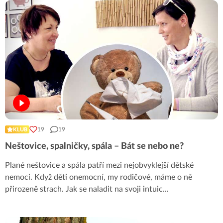
19
19
KLUB
Neštovice, spalničky, spála – Bát se nebo ne?
Plané neštovice a spála patří mezi nejobvyklejší dětské
nemoci. Když děti onemocní, my rodičové, máme o ně
přirozeně strach. Jak se naladit na svoji intuic
...