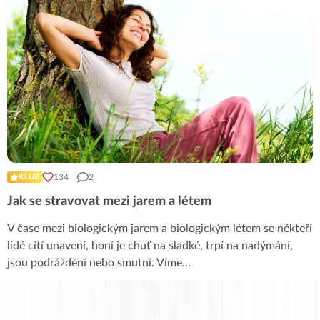
134
2
KLUB
Jak se stravovat mezi jarem a létem
V čase mezi biologickým jarem a biologickým létem se někteří
lidé cítí unavení, honí je chuť na sladké, trpí na nadýmání,
jsou podráždění nebo smutní. Víme
...