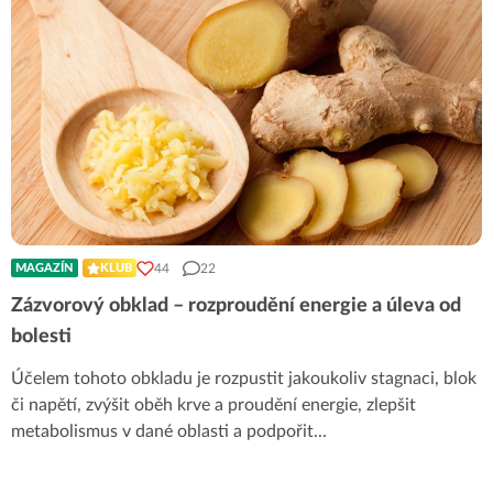
44
22
MAGAZÍN
KLUB
Zázvorový obklad – rozproudění energie a úleva od
bolesti
Účelem tohoto obkladu je rozpustit jakoukoliv stagnaci, blok
či napětí, zvýšit oběh krve a proudění energie, zlepšit
metabolismus v dané oblasti a podpořit
...