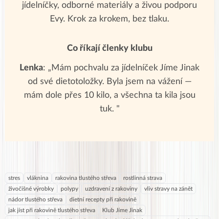
jídelníčky, odborné materiály a živou podporu
Evy. Krok za krokem, bez tlaku.
Co říkají členky klubu
Lenka
: „Mám pochvalu za jídelníček Jíme Jinak
od své dietotoložky. Byla jsem na vážení —
mám dole přes 10 kilo, a všechna ta kila jsou
tuk. "
stres
vláknina
rakovina tlustého střeva
rostlinná strava
živočišné výrobky
polypy
uzdravení z rakoviny
vliv stravy na zánět
nádor tlustého střeva
dietní recepty při rakovině
jak jíst při rakovině tlustého střeva
Klub Jíme Jinak