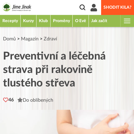
SHODIT KILA?
Recepty
Kurzy
Klub
Proměny
O Evě
Jak začít
Domů
>
Magazín
>
Zdraví
Preventivní a léčebná
strava při rakovině
tlustého střeva
46
Do oblíbených