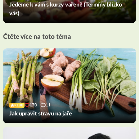
Jedeme k vám s kurzy vaření! (Termíny blízko
vás)
Čtěte více na toto téma
170
11
KLUB
Jak upravit stravu na jaře