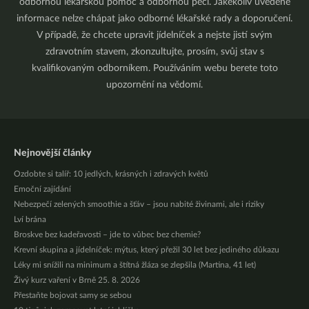
odbornou lékařskou pomoc a odbornou péči. Jakékoliv uvedené
informace nelze chápat jako odborné lékařské rady a doporučení.
V případě, že chcete upravit jídelníček a nejste jistí svým
zdravotním stavem, zkonzultujte, prosím, svůj stav s
kvalifikovaným odborníkem. Používáním webu berete toto
upozornění na vědomí.
Nejnovější články
Ozdobte si talíř: 10 jedlých, krásných i zdravých květů
Emoční zajídání
Nebezpečí zelených smoothie a šťáv – jsou nabité živinami, ale i riziky
Lví brána
Broskve bez kadeřavosti – jde to vůbec bez chemie?
Krevní skupina a jídelníček: mýtus, který přežil 30 let bez jediného důkazu
Léky mi snížili na minimum a štítná žláza se zlepšila (Martina, 41 let)
Živý kurz vaření v Brně 25. 8. 2026
Přestaňte bojovat samy se sebou