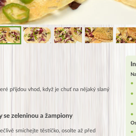
I
Na
eré přijdou vhod, když je chuť na nějaký slaný
ky se zeleninou a žampiony
Os
ečlivě smíchejte těstíčko, osolte až před