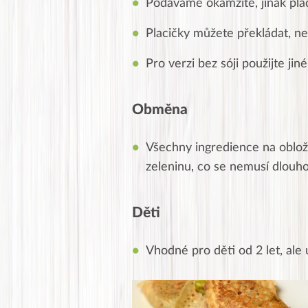
Podáváme okamžitě, jinak pla
Placičky můžete překládat, n
Pro verzi bez sóji použijte jin
Obměna
Všechny ingredience na oblož
zeleninu, co se nemusí dlouho 
Děti
Vhodné pro děti od 2 let, ale