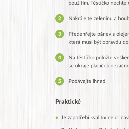
použitím. Těstíčko nechte 
Nakrájejte zeleninu a hou
Předehřejte pánev s olejem
která musí být opravdu do
Na těstíčko položte vešker
se okraje placiček nezačn
Podávejte ihned.
Praktické
Je zapotřebí kvalitní nepřilna