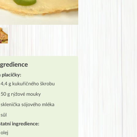
ngredience
 placičky:
4,4 g kukuřičného škrobu
50 g rýžové mouky
sklenička sójového mléka
sůl
tatní ingredience:
olej