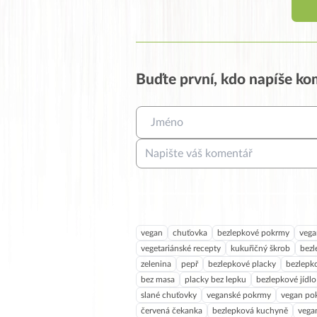
Buďte první, kdo napíše k
vegan
chuťovka
bezlepkové pokrmy
vega
vegetariánské recepty
kukuřičný škrob
bezl
zelenina
pepř
bezlepkové placky
bezlepk
bez masa
placky bez lepku
bezlepkové jídlo
slané chuťovky
veganské pokrmy
vegan po
červená čekanka
bezlepková kuchyně
vega