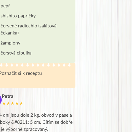
pepř
shishito papričky
červené radicchio (salátová
čekanka)
žampiony
čerstvá cibulka
Poznačit si k receptu
Petra
Marie
M
★★★★★
★★★★★
4 dní jsou dole 2 kg, obvod v pase a
Dnes jsem to konečně vytáh
 boky &#8211; 5 cm. Cítím se dobře.
zapadlé pošty a poslechla j
 je výborně zpracovaný,
videa od EVY. Koho by nepř