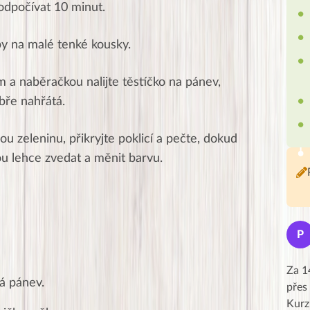
odpočívat 10 minut.
by na malé tenké kousky.
 a naběračkou nalijte těstíčko na pánev,
bře nahřátá.
ou zeleninu, přikryjte poklicí a pečte, dokud
ou lehce zvedat a měnit barvu.
Jana
J
P
★★★★★
Moc Vám všem děkuji za krásný pátek,
Za 1
vá pánev.
obzvlášť velké poděkování, obdiv a
přes
uznání pro hlavní dvojici Peťa a Gábi!! 👏
Kurz