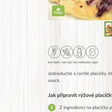
Přidat
bez lepku
bez sóji
bez mléka
bez vajec
Jednoduché a rychlé placičky, kt
snack.
Jak připravit rýžové placič
Z ingrediencí na placičky p