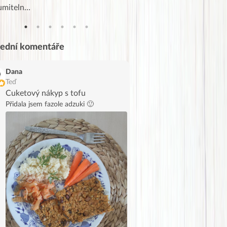
umiteln…
tahl…
lední komentáře
Dana
Teď
Cuketový nákyp s tofu
Přidala jsem fazole adzuki 🙂