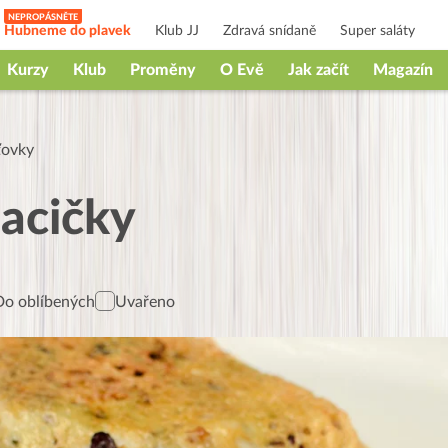
Hubneme do plavek
Klub JJ
Zdravá snídaně
Super saláty
Kurzy
Klub
Proměny
O Evě
Jak začít
Magazín
ťovky
acičky
Do oblíbených
Uvařeno