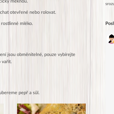
cičky měknou.
Posílá…
sroz
echat otevřené nebo rolovat.
é rostlinné mléko.
Pos
ení jsou obměnitelné, pouze vybírejte
vařit.
 ubereme pepř a sůl.