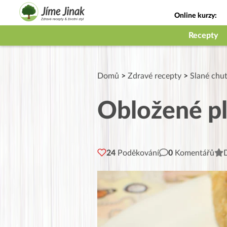
Online kurzy:
Jak na babičky
Recepty
Domů
>
Zdravé recepty
>
Slané chu
Obložené pl
24
Poděkování
0
Komentářů