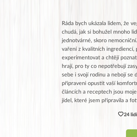
Ráda bych ukázala lidem, že ve
chudá, jak si bohužel mnoho lid
jednotvárné, skoro nemocniční
vaření z kvalitních ingrediencí, 
experimentovat a chtějí poznat 
hrají, pro ty co nepotřebují zas
sebe i svojí rodinu a nebojí se 
připraveni opustit vaší komfor
článcích a receptech jsou moje,
jídel, které jsem připravila a fo
24 lid