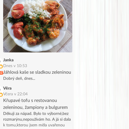
Janka
Dnes v 10:53
Jáhlová kaše se sladkou zeleninou
RZ
Dobrý deň, dnes...
Věra
Včera v 22:04
Křupavé tofu s restovanou
zeleninou, žampiony a bulgurem
Děkuji za nápad. Bylo to výborné,bez
rozmarýnu,nepoužívám ho. A já si dala
k tomu,kterou jsem měla uvařenou