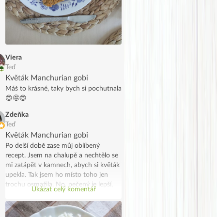
Viera
Teď
Květák Manchurian gobi
Máš to krásné, taky bych si pochutnala
😍🤩😍
Zdeňka
Teď
Květák Manchurian gobi
Po delší době zase můj oblíbený
recept. Jsem na chalupě a nechtělo se
mi zatápět v kamnech, abych si květák
upekla. Tak jsem ho místo toho jen
trochu osmažila. No, pečený je lepší,
Ukázat celý komentář
ale taky to šlo. Moc jsem si
pochutnala.