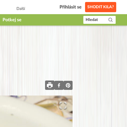
Přihlásit se
SHODIT KILA?
Další
Potkej se
Hledat