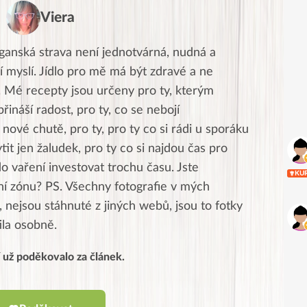
Viera
ganská strava není jednotvárná, nudná a
í myslí. Jídlo pro mě má být zdravé a ne
. Mé recepty jsou určeny pro ty, kterým
přináší radost, pro ty, co se nebojí
nové chutě, pro ty, pro ty co si rádi u sporáku
ytit jen žaludek, pro ty co si najdou čas pro
do vaření investovat trochu času. Jste
KU
tní zónu? PS. Všechny fotografie v mých
 nejsou stáhnuté z jiných webů, jsou to fotky
tila osobně.
í už poděkovalo za článek.