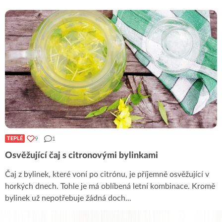
9
1
TEPLÉ
Osvěžující čaj s citronovými bylinkami
Čaj z bylinek, které voní po citrónu, je příjemně osvěžující v
horkých dnech. Tohle je má oblíbená letní kombinace. Kromě
bylinek už nepotřebuje žádná doch
...