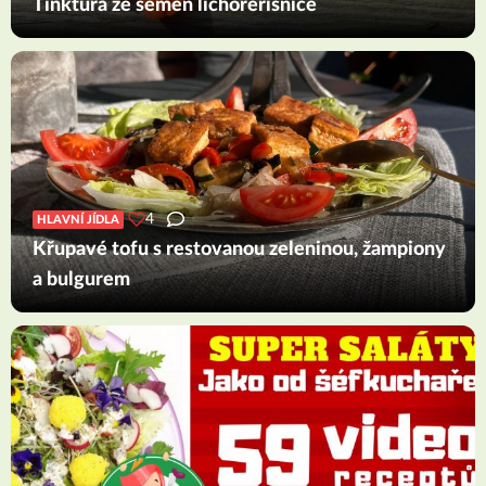
Tinktura ze semen lichořeřišnice
4
HLAVNÍ JÍDLA
Křupavé tofu s restovanou zeleninou, žampiony
a bulgurem