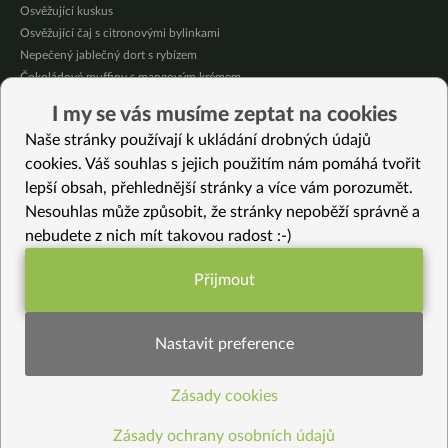
Osvěžující kuskus
Osvěžující čaj s citronovými bylinkami
Nepečený jablečný dort s rybízem
Čokoládové muffiny s mangovým krémem
Meruňky a jablka v citrónovém želé
I my se vás musíme zeptat na cookies
Krémová zeleninová polévka s koprem a vločkami
Naše stránky používají k ukládání drobných údajů
Celozrnná rýže basmati se zeleninou
cookies. Váš souhlas s jejich použitím nám pomáhá tvořit
lepší obsah, přehlednější stránky a více vám porozumět.
Vybrané recepty
Nesouhlas může způsobit, že stránky nepoběží správně a
Cuketová pomazánka
nebudete z nich mít takovou radost :-)
Yaki Onigiri
Sváteční tagliatelle
Přijmout
Pikantní máslové fazole s čirokem
Funkční nastavení potřebujeme (vždy
Placky z mungo fazolek (bezlepkové)
aktivní)
“Tvarohové” bezlepkové řezy
Nastavit preference
Batátové fialové plátky
Krémová cizrnačka
Zásady cookies
Statistiky pro lepší obsah
Pórkové jarní závitky (fotopostup)
Energetické matcha bochánky
Zásady ochrany osobních údajů