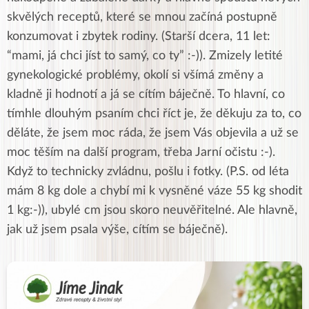
skvělých receptů, které se mnou začíná postupně
konzumovat i zbytek rodiny. (Starší dcera, 11 let:
“mami, já chci jíst to samý, co ty” :-)). Zmizely letité
gynekologické problémy, okolí si všímá změny a
kladně ji hodnotí a já se cítím báječně. To hlavní, co
tímhle dlouhým psaním chci říct je, že děkuju za to, co
děláte, že jsem moc ráda, že jsem Vás objevila a už se
moc těším na další program, třeba Jarní očistu :-).
Když to technicky zvládnu, pošlu i fotky. (P.S. od léta
mám 8 kg dole a chybí mi k vysněné váze 55 kg shodit
1 kg:-)), ubylé cm jsou skoro neuvěřitelné. Ale hlavně,
jak už jsem psala výše, cítím se báječně).