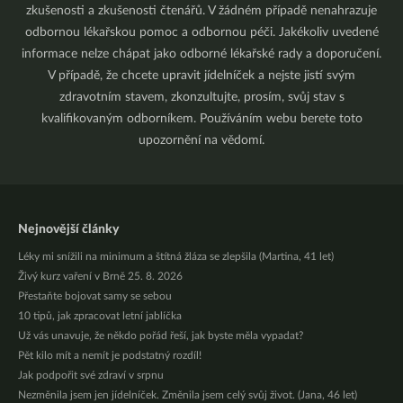
zkušenosti a zkušenosti čtenářů. V žádném případě nenahrazuje
odbornou lékařskou pomoc a odbornou péči. Jakékoliv uvedené
informace nelze chápat jako odborné lékařské rady a doporučení.
V případě, že chcete upravit jídelníček a nejste jistí svým
zdravotním stavem, zkonzultujte, prosím, svůj stav s
kvalifikovaným odborníkem. Používáním webu berete toto
upozornění na vědomí.
Nejnovější články
Léky mi snížili na minimum a štítná žláza se zlepšila (Martina, 41 let)
Živý kurz vaření v Brně 25. 8. 2026
Přestaňte bojovat samy se sebou
10 tipů, jak zpracovat letní jablíčka
Už vás unavuje, že někdo pořád řeší, jak byste měla vypadat?
Pět kilo mít a nemít je podstatný rozdíl!
Jak podpořit své zdraví v srpnu
Nezměnila jsem jen jídelníček. Změnila jsem celý svůj život. (Jana, 46 let)