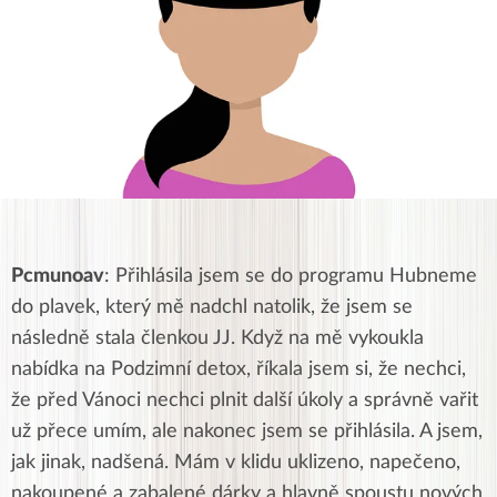
Pcmunoav
: Přihlásila jsem se do programu Hubneme
do plavek, který mě nadchl natolik, že jsem se
následně stala členkou JJ. Když na mě vykoukla
nabídka na Podzimní detox, říkala jsem si, že nechci,
že před Vánoci nechci plnit další úkoly a správně vařit
už přece umím, ale nakonec jsem se přihlásila. A jsem,
jak jinak, nadšená. Mám v klidu uklizeno, napečeno,
nakoupené a zabalené dárky a hlavně spoustu nových