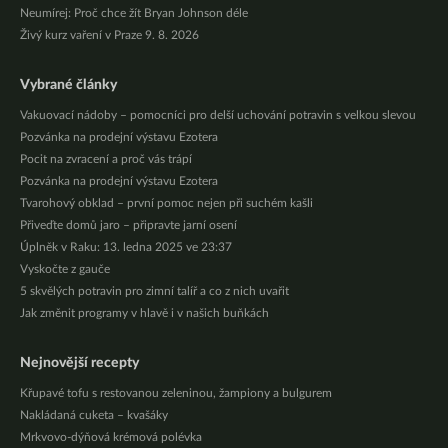
Neumírej: Proč chce žít Bryan Johnson déle
Živý kurz vaření v Praze 9. 8. 2026
Vybrané články
Vakuovací nádoby – pomocníci pro delší uchování potravin s velkou slevou
Pozvánka na prodejní výstavu Ezotera
Pocit na zvracení a proč vás trápí
Pozvánka na prodejní výstavu Ezotera
Tvarohový obklad – první pomoc nejen při suchém kašli
Přiveďte domů jaro – připravte jarní osení
Úplněk v Raku: 13. ledna 2025 ve 23:37
Vyskočte z gauče
5 skvělých potravin pro zimní talíř a co z nich uvařit
Jak změnit programy v hlavě i v našich buňkách
Nejnovější recepty
Křupavé tofu s restovanou zeleninou, žampiony a bulgurem
Nakládaná cuketa – kvašáky
Mrkvovo-dýňová krémová polévka