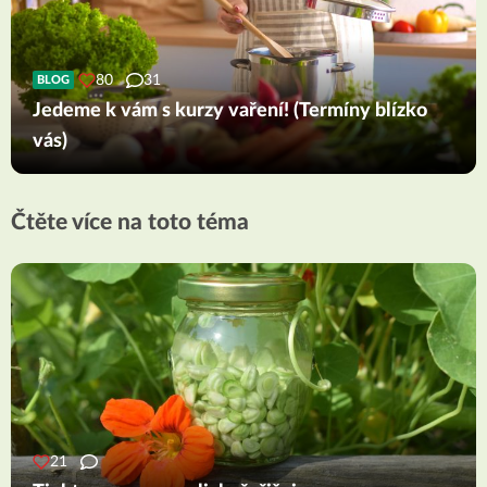
80
31
BLOG
Jedeme k vám s kurzy vaření! (Termíny blízko
vás)
Čtěte více na toto téma
21