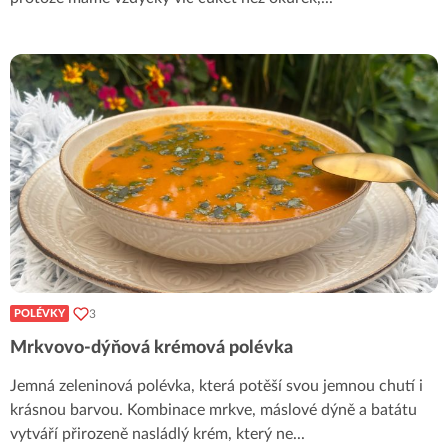
3
POLÉVKY
Mrkvovo-dýňová krémová polévka
Jemná zeleninová polévka, která potěší svou jemnou chutí i
krásnou barvou. Kombinace mrkve, máslové dýně a batátu
vytváří přirozeně nasládlý krém, který ne
...