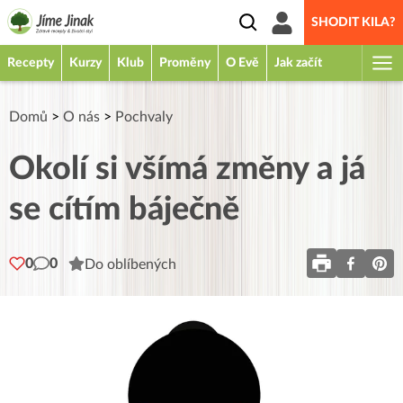
SHODIT KILA?
Recepty
Kurzy
Klub
Proměny
O Evě
Jak začít
Domů
>
O nás
>
Pochvaly
Okolí si všímá změny a já
se cítím báječně
0
0
Do oblíbených