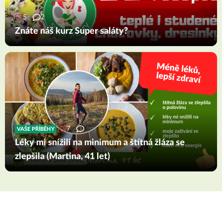
5
2
Znáte náš kurz Super saláty?
7
VAŠE PŘÍBĚHY
Léky mi snížili na minimum a štítná žláza se
zlepšila (Martina, 41 let)