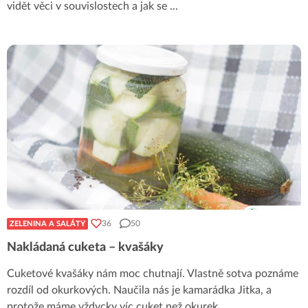
vidět věci v souvislostech a jak se
...
36
50
ZELENINA A SALÁTY
Nakládaná cuketa – kvašáky
Cuketové kvašáky nám moc chutnají. Vlastně sotva poznáme
rozdíl od okurkových. Naučila nás je kamarádka Jitka, a
protože máme vždycky víc cuket než okurek,
...