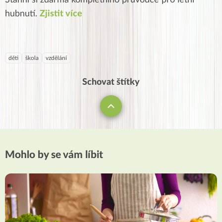
Stáhni si zdarma kompletního průvodce pro letní
hubnutí.
Zjistit více
děti
škola
vzdělání
Schovat štítky
Mohlo by se vám líbit