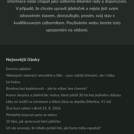
informace nelze chápat jako odborné lékařské rady a doporučení.
V případě, že chcete upravit jídelníček a nejste jistí svým
zdravotním stavem, zkonzultujte, prosím, svůj stav s
kvalifikovaným odborníkem. Používáním webu berete toto
upozornění na vědomí.
Nejnovější články
Emoční zajídání
Nebezpečí zelených smoothie a šťáv – jsou nabité živinami, ale i riziky
Lví brána
Broskve bez kadeřavosti – jde to vůbec bez chemie?
Krevní skupina a jídelníček: mýtus, který přežil 30 let bez jediného důkazu
Léky mi snížili na minimum a štítná žláza se zlepšila (Martina, 41 let)
Živý kurz vaření v Brně 25. 8. 2026
Přestaňte bojovat samy se sebou
10 tipů, jak zpracovat letní jablíčka
Už vás unavuje, že někdo pořád řeší, jak byste měla vypadat?