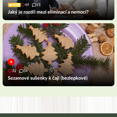
49
15
KLUB
Jaký je rozdíl mezi eliminací a nemocí?
32
34
Sezamové sušenky k čaji (bezlepkové)