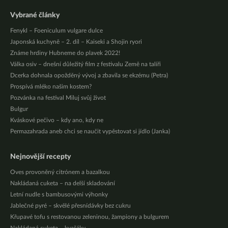
Vybrané články
Fenykl – Foeniculum vulgare dulce
Japonská kuchyně – 2. díl – Kaiseki a Shojin ryori
Známe hrdiny Hubneme do plavek 2022!
Válka osiv – dnešní důležitý film z festivalu Země na talíři
Dcerka dohnala opožděný vývoj a zbavila se ekzému (Petra)
Prospívá mléko našim kostem?
Pozvánka na festival Miluj svůj život
Bulgur
Kváskové pečivo – kdy ano, kdy ne
Permazahrada aneb chci se naučit vypěstovat si jídlo (Janka)
Nejnovější recepty
Oves provoněný citrónem a bazalkou
Nakládaná cuketa – na delší skladování
Letní nudle s bambusovými výhonky
Jablečné pyré – skvělé přesnídávky bez cukru
Křupavé tofu s restovanou zeleninou, žampiony a bulgurem