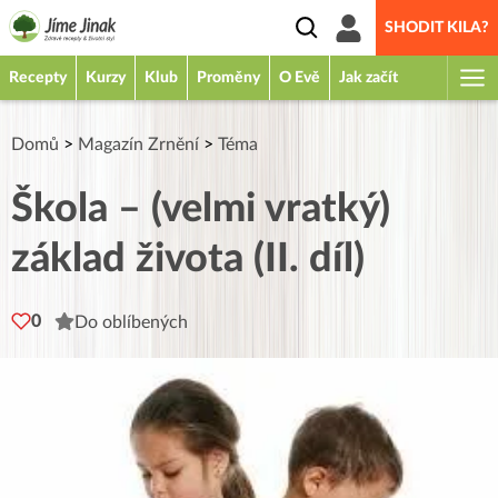
SHODIT KILA?
Recepty
Kurzy
Klub
Proměny
O Evě
Jak začít
Domů
>
Magazín Zrnění
>
Téma
Škola – (velmi vratký)
základ života (II. díl)
0
Do oblíbených