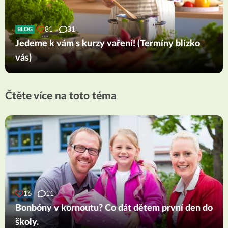
81
31
BLOG
Jedeme k vám s kurzy vaření! (Termíny blízko
vás)
Čtěte více na toto téma
16
11
Bonbóny v kornoutu? Co dát dětem první den do
školy.