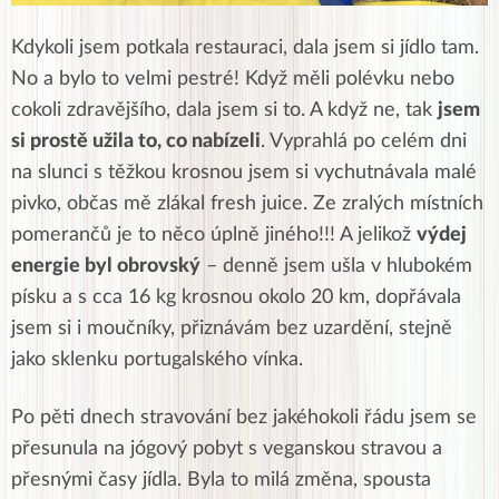
Kdykoli jsem potkala restauraci, dala jsem si jídlo tam.
No a bylo to velmi pestré! Když měli polévku nebo
cokoli zdravějšího, dala jsem si to. A když ne, tak
jsem
si prostě užila to, co nabízeli
. Vyprahlá po celém dni
na slunci s těžkou krosnou jsem si vychutnávala malé
pivko, občas mě zlákal fresh juice. Ze zralých místních
pomerančů je to něco úplně jiného!!! A jelikož
výdej
energie byl obrovský
– denně jsem ušla v hlubokém
písku a s cca 16 kg krosnou okolo 20 km, dopřávala
jsem si i moučníky, přiznávám bez uzardění, stejně
jako sklenku portugalského vínka.
Po pěti dnech stravování bez jakéhokoli řádu jsem se
přesunula na jógový pobyt s veganskou stravou a
přesnými časy jídla. Byla to milá změna, spousta