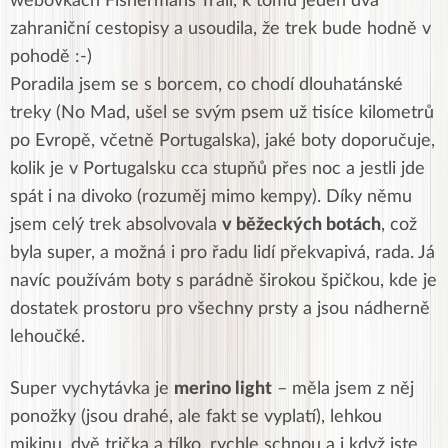
webovkách Fishermans Trail, k tomu jeden dva
zahraniční cestopisy a usoudila, že trek bude hodně v
pohodě :-)
Poradila jsem se s borcem, co chodí dlouhatánské
treky (No Mad, ušel se svým psem už tisíce kilometrů
po Evropě, včetně Portugalska), jaké boty doporučuje,
kolik je v Portugalsku cca stupňů přes noc a jestli jde
spát i na divoko (rozuměj mimo kempy). Díky němu
jsem celý trek absolvovala
v běžeckých botách
, což
byla super, a možná i pro řadu lidí překvapivá, rada. Já
navíc používám boty s parádně širokou špičkou, kde je
dostatek prostoru pro všechny prsty a jsou nádherně
lehoučké.
Super vychytávka je
merino light
– měla jsem z něj
ponožky (jsou drahé, ale fakt se vyplatí), lehkou
mikinu, dvě trička a tílko, rychle schnou a i když jste