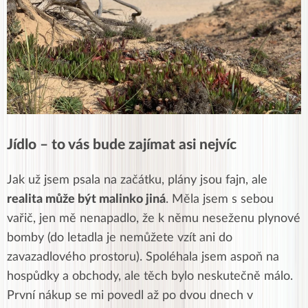
Jídlo – to vás bude zajímat asi nejvíc
Jak už jsem psala na začátku, plány jsou fajn, ale
realita může být malinko jiná
. Měla jsem s sebou
vařič, jen mě nenapadlo, že k němu neseženu plynové
bomby (do letadla je nemůžete vzít ani do
zavazadlového prostoru). Spoléhala jsem aspoň na
hospůdky a obchody, ale těch bylo neskutečně málo.
První nákup se mi povedl až po dvou dnech v