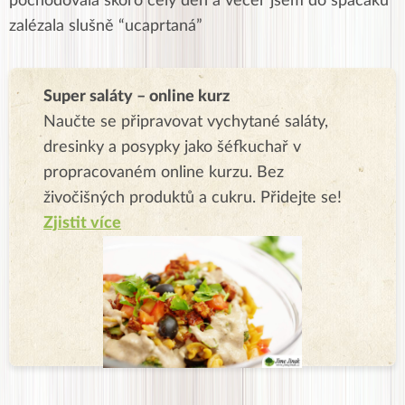
pochodovala skoro celý den a večer jsem do spacáku
zalézala slušně “ucaprtaná”
Super saláty – online kurz
Naučte se připravovat vychytané saláty,
dresinky a posypky jako šéfkuchař v
propracovaném online kurzu. Bez
živočišných produktů a cukru. Přidejte se!
Zjistit více