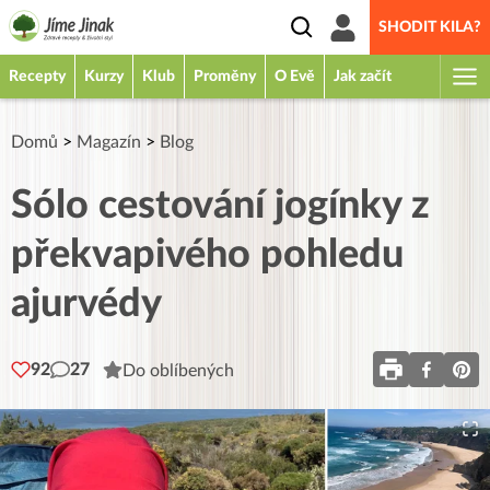
SHODIT KILA?
Recepty
Kurzy
Klub
Proměny
O Evě
Jak začít
Domů
>
Magazín
>
Blog
Sólo cestování jogínky z
překvapivého pohledu
ajurvédy
92
27
Do oblíbených