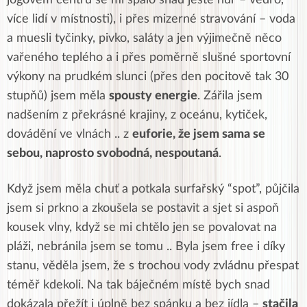
jógovém centru se mi spalo snad ještě hůř – vedro,
více lidí v místnosti), i přes mizerné stravování – voda
a muesli tyčinky, pivko, saláty a jen výjimečně něco
vařeného teplého a i přes poměrně slušné sportovní
výkony na prudkém slunci (přes den pocitově tak 30
stupňů) jsem měla
spousty energie
. Zářila jsem
nadšením z překrásné krajiny, z oceánu, kytiček,
dovádění ve vlnách .. z
euforie, že jsem sama se
sebou, naprosto svobodná, nespoutaná
.
Když jsem měla chuť a potkala surfařský “spot”, půjčila
jsem si prkno a zkoušela se postavit a sjet si aspoň
kousek vlny, když se mi chtělo jen se povalovat na
pláži, nebránila jsem se tomu .. Byla jsem free i díky
stanu, věděla jsem, že s trochou vody zvládnu přespat
téměř kdekoli. Na tak báječném místě bych snad
dokázala přežít i úplně bez spánku a bez jídla –
stačila