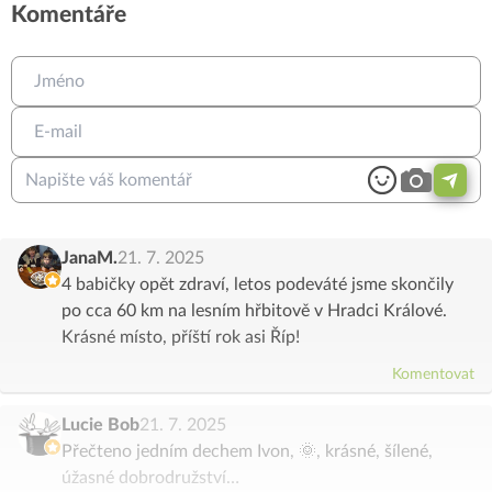
Komentáře
JanaM.
21. 7. 2025
4 babičky opět zdraví, letos podeváté jsme skončily
po cca 60 km na lesním hřbitově v Hradci Králové.
Krásné místo, příští rok asi Říp!
Komentovat
Lucie Bob
21. 7. 2025
Přečteno jedním dechem Ivon, 🌞, krásné, šílené,
úžasné dobrodružství…