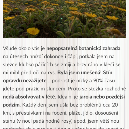
Všude okolo vás je
nepopsatelná botanická zahrada
,
na útesech hnízdí dokonce i čápi, potkala jsem na
stezce klubko pářících se zmijí a brzy ráno v kleči se
mi mihl před očima rys.
Byla jsem unešená
!
Stín
opravdu nezažijete
.. podrost je nízký a 90% času
jdete pod pražícím sluncem. Proto se stezka rozhodně
nedá absolvovat v létě
. Ideální je
jaro a nebo pozdější
podzim
. Každý den jsem ušla bez problémů cca 20
km, s přestávkami na focení, pláže, jídlo, dosoušení
stanu (v noci padá hodně rosy) apod. jsem většinou