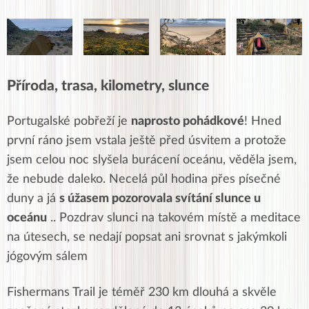
Příroda, trasa, kilometry, slunce
Portugalské pobřeží je
naprosto pohádkové
! Hned
první ráno jsem vstala ještě před úsvitem a protože
jsem celou noc slyšela burácení oceánu, věděla jsem,
že nebude daleko. Necelá půl hodina přes písečné
duny a já
s úžasem pozorovala svítání slunce u
oceánu
.. Pozdrav slunci na takovém místě a meditace
na útesech, se nedají popsat ani srovnat s jakýmkoli
jógovým sálem
Fishermans Trail je téměř 230 km dlouhá a skvěle