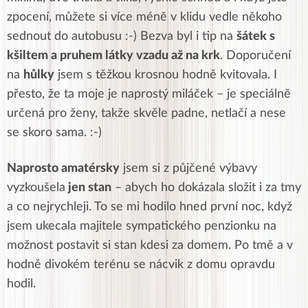
zpocení, můžete si více méně v klidu vedle někoho
sednout do autobusu :-) Bezva byl i tip na
šátek s
kšiltem a pruhem látky vzadu až na krk
. Doporučení
na
hůlky
jsem s těžkou krosnou hodně kvitovala. I
přesto, že ta moje je naprostý miláček – je speciálně
určená pro ženy, takže skvěle padne, netlačí a nese
se skoro sama. :-)
Naprosto amatérsky
jsem si z půjčené výbavy
vyzkoušela
jen stan
– abych ho dokázala složit i za tmy
a co nejrychleji. To se mi hodilo hned první noc, když
jsem ukecala majitele sympatického penzionku na
možnost postavit si stan kdesi za domem. Po tmě a v
hodně divokém terénu se nácvik z domu opravdu
hodil.