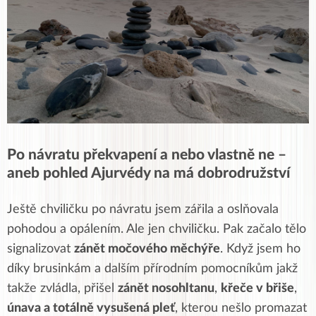
Po návratu překvapení a nebo vlastně ne –
aneb pohled Ajurvédy na má dobrodružství
Ještě chviličku po návratu jsem zářila a oslňovala
pohodou a opálením. Ale jen chviličku. Pak začalo tělo
signalizovat
zánět močového měchýře
. Když jsem ho
díky brusinkám a dalším přírodním pomocníkům jakž
takže zvládla, přišel
zánět nosohltanu
,
křeče v břiše
,
únava a totálně vysušená pleť
, kterou nešlo promazat