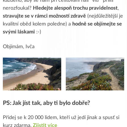
každého, aby se nám při cestování náš “vítr” příliš
nerozfoukal?
Hledejte alespoň trochu pravidelnost
,
stravujte se v rámci možností zdravě
(nejdůležitější je
kvalitní oběd kolem poledne) a
hodně se objímejte se
svými láskami
:-)
Objímám, Ivča
PS: Jak jíst tak, aby ti bylo dobře?
Přidej se k 20 000 lidem, kteří už jedí jinak a spusť si
kurz zdarma.
Zjistit více