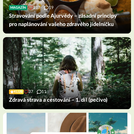
217
19
MAGAZÍN
Stravování podle Ajurvédy – zásadní principy
pro naplánování vašeho zdravého jídelníčku
37
11
KLUB
Zdravá strava a cestování – 1. díl (pečivo)