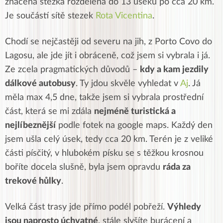
značená stezka rozdělená do 13 úseků po cca 20 km.
Je součástí sítě stezek
Rota Vicentina
.
Chodí se nejčastěji od severu na jih, z Porto Covo do
Lagosu, ale jde jít i obráceně, což jsem si vybrala i já.
Ze zcela pragmatických důvodů –
kdy a kam jezdily
dálkové autobusy
. Ty jdou skvěle vyhledat v
Aj
. Já
měla max 4,5 dne, takže jsem si vybrala prostřední
část, která se mi zdála
nejméně turistická a
nejlíbeznější
podle fotek na google maps. Každý den
jsem ušla celý úsek, tedy cca 20 km. Terén je z veliké
části písčitý, v hlubokém písku se s těžkou krosnou
boříte docela slušně, byla jsem opravdu
ráda za
trekové hůlky
.
Velká část trasy jde přímo podél pobřeží.
Výhledy
jsou naprosto úchvatné
, stále slyšíte burácení a