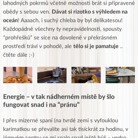
lahodných pokrmů včetně možnosti brát si připravené
obědy s sebou ven.
Dávat si rizotko s výhledem na
oceán
! Aaaach, i suchý chleba by byl delikatesou!
Každopádně všechny ty nepravidelnosti, spousty
“prohřešků” se sice na dovolené v překrásném
prostředí tráví v pohodě, ale
tělo si je pamatuje
..
čtěte dále :-)
Energie – v tak nádherném místě by šlo
fungovat snad i na “pránu”
I přes mizerné spaní (na tvrdé zemi s vyfouklou
karimatkou se převalíte asi tak tisíckrát za hodinu, v