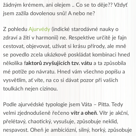
žádným krémem, ani olejem .. Co se to děje?? Vždyť
jsem zažila dovolenou snů! A nebo ne?
Z pohledu
Ajurvédy
(indické starodávné nauky o
zdraví a žití v harmonii) ne. Respektive určitě je fajn
cestovat, objevovat, užívat si krásu přírody, ale mně
se povedlo zcela ukázkově poskládat kombinaci hned
několika f
aktorů zvyšujících tzv. vátu
a ta způsobila
mé potíže po návratu. Hned vám všechno popíšu a
vysvětlím, ať víte, na co si dávat pozor při vašich
toulkách nejen cizinou.
Podle ajurvédské typologie jsem Váta – Pitta. Tedy
velmi zjednodušeně řečeno
vítr a oheň
. Vítr je akční,
přelétavý, chaotický, vysušuje, způsobuje neklid,
nespavost. Oheň je ambiciózní, silný, horký, způsobuje