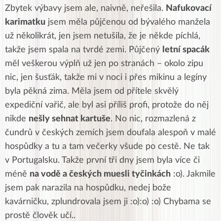
Zbytek výbavy jsem ale, naivně, neřešila.
Nafukovací
karimatku
jsem měla půjčenou od bývalého manžela
už několikrát, jen jsem netušila, že je někde píchlá,
takže jsem spala na tvrdé zemi. Půjčený
letní spacák
měl veškerou výplň už jen po stranách – okolo zipu
nic, jen šusťák, takže mi v noci i přes mikinu a legíny
byla pěkná zima. Měla jsem od přítele skvělý
expediční vařič, ale byl asi příliš profi, protože do něj
nikde
nešly sehnat kartuše
. No nic, rozmazlená z
čundrů v českých zemích jsem doufala alespoň v malé
hospůdky a tu a tam večerky všude po cestě. Ne tak
v Portugalsku. Takže první tři dny jsem byla více či
méně
na vodě a českých muesli tyčinkách
:o). Jakmile
jsem pak narazila na hospůdku, nedej bože
kavárničku, zplundrovala jsem ji :o):o) :o) Chybama se
prostě člověk učí..