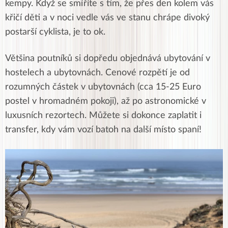
kempy. Když se smíříte s tím, že přes den kolem vás
křičí děti a v noci vedle vás ve stanu chrápe divoký
postarší cyklista, je to ok.
Většina poutníků si dopředu objednává ubytování v
hostelech a ubytovnách. Cenové rozpětí je od
rozumných částek v ubytovnách (cca 15-25 Euro
postel v hromadném pokoji), až po astronomické v
luxusních rezortech. Můžete si dokonce zaplatit i
transfer, kdy vám vozí batoh na další místo spaní!