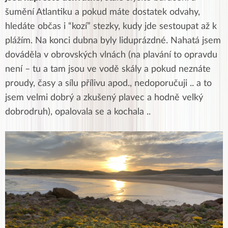
šumění Atlantiku a pokud máte dostatek odvahy,
hledáte občas i “kozí” stezky, kudy jde sestoupat až k
plážím. Na konci dubna byly liduprázdné. Nahatá jsem
dováděla v obrovských vlnách (na plavání to opravdu
není – tu a tam jsou ve vodě skály a pokud neznáte
proudy, časy a sílu přílivu apod., nedoporučuji .. a to
jsem velmi dobrý a zkušený plavec a hodně velký
dobrodruh), opalovala se a kochala ..