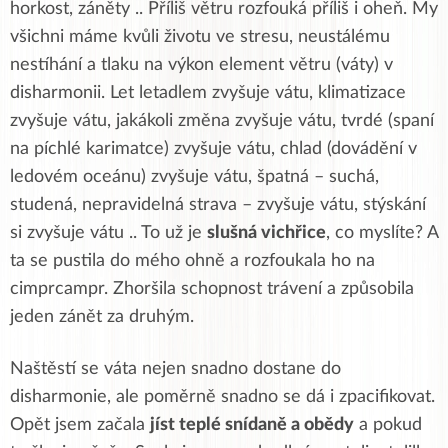
horkost, záněty .. Příliš větru rozfouká příliš i oheň. My
všichni máme kvůli životu ve stresu, neustálému
nestíhání a tlaku na výkon element větru (váty) v
disharmonii. Let letadlem zvyšuje vátu, klimatizace
zvyšuje vátu, jakákoli změna zvyšuje vátu, tvrdé (spaní
na píchlé karimatce) zvyšuje vátu, chlad (dovádění v
ledovém oceánu) zvyšuje vátu, špatná – suchá,
studená, nepravidelná strava – zvyšuje vátu, stýskání
si zvyšuje vátu .. To už je
slušná vichřice
, co myslíte? A
ta se pustila do mého ohně a rozfoukala ho na
cimprcampr. Zhoršila schopnost trávení a způsobila
jeden zánět za druhým.
Naštěstí se váta nejen snadno dostane do
disharmonie, ale poměrně snadno se dá i zpacifikovat.
Opět jsem začala
jíst teplé snídaně a obědy
a pokud