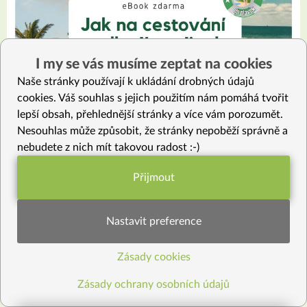
I my se vás musíme zeptat na cookies
66
29
Naše stránky používají k ukládání drobných údajů
eBook: Jak na cestování podle Jíme Jinak
cookies. Váš souhlas s jejich použitím nám pomáhá tvořit
lepší obsah, přehlednější stránky a více vám porozumět.
Nesouhlas může způsobit, že stránky nepoběží správně a
nebudete z nich mít takovou radost :-)
Přijmout
Funkční nastavení potřebujeme (vždy
aktivní)
Nastavit preference
35
8
KLUB
Zásady cookies
Statistiky pro lepší obsah
Zdravá strava a cestování – 2. díl (obiloviny)
Zásady ochrany osobních údajů