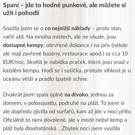
Spaní – jde to hodně punkově, ale můžete si
užít i pohodlí
Snažila jsem se o
co nejnižší náklady
– proto stan,
vařič atd. Na mnoha místech, ale ne všude, jsou
dostupné kempy
, otevřené dokonce i na jaře (někde
ale mají zavřené bazény, restaurace apod.) za cca 10
EUR/noc. Skvělá je nabídka praček, které jsou snad v
každém kempu. Hodí se i sušička, protože vlhkost je u
oceánu větší a prádlo špatně schne.
Dvakrát jsem spala úplně
na divoko
, jednou za
domem, v polosquattu, podruhé na pláži. To jsem si
ale dopředu zjistila od surfařů, kam až jde v noci příliv.
Oficiálně to není dovolené, ale v místě nebyl kemp a
pláž byla dlouhatánská .. Zbytek nocí jsem využila