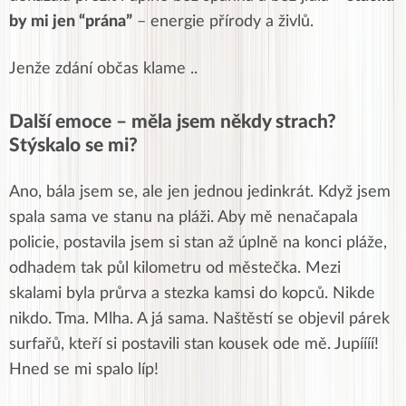
by mi jen “prána”
– energie přírody a živlů.
Jenže zdání občas klame ..
Další emoce – měla jsem někdy strach?
Stýskalo se mi?
Ano, bála jsem se, ale jen jednou jedinkrát. Když jsem
spala sama ve stanu na pláži. Aby mě nenačapala
policie, postavila jsem si stan až úplně na konci pláže,
odhadem tak půl kilometru od městečka. Mezi
skalami byla průrva a stezka kamsi do kopců. Nikde
nikdo. Tma. Mlha. A já sama. Naštěstí se objevil párek
surfařů, kteří si postavili stan kousek ode mě. Jupíííí!
Hned se mi spalo líp!