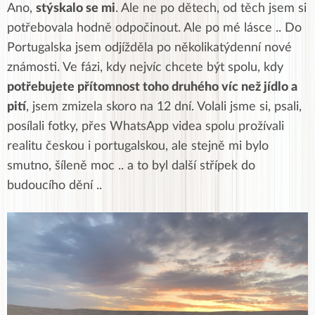
Ano,
stýskalo se mi
. Ale ne po dětech, od těch jsem si
potřebovala hodně odpočinout. Ale po mé lásce .. Do
Portugalska jsem odjížděla po několikatýdenní nové
známosti. Ve fázi, kdy nejvíc chcete být spolu, kdy
potřebujete přítomnost toho druhého víc než jídlo a
pití
, jsem zmizela skoro na 12 dní. Volali jsme si, psali,
posílali fotky, přes WhatsApp videa spolu prožívali
realitu českou i portugalskou, ale stejně mi bylo
smutno, šíleně moc .. a to byl další střípek do
budoucího dění ..