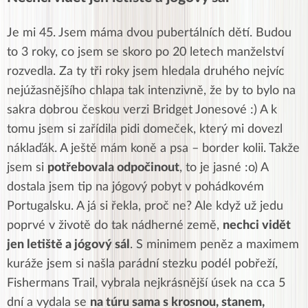
Je mi 45. Jsem máma dvou pubertálních dětí. Budou
to 3 roky, co jsem se skoro po 20 letech manželství
rozvedla. Za ty tři roky jsem hledala druhého nejvíc
nejúžasnějšího chlapa tak intenzivně, že by to bylo na
sakra dobrou českou verzi Bridget Jonesové :) A k
tomu jsem si zařídila pidi domeček, který mi dovezl
náklaďák. A ještě mám koně a psa – border kolii. Takže
jsem si
potřebovala odpočinout
, to je jasné :o) A
dostala jsem tip na jógový pobyt v pohádkovém
Portugalsku. A já si řekla, proč ne? Ale když už jedu
poprvé v životě do tak nádherné země,
nechci vidět
jen letiště a jógový sál
. S minimem peněz a maximem
kuráže jsem si našla parádní stezku podél pobřeží,
Fishermans Trail, vybrala nejkrásnější úsek na cca 5
dní a vydala se
na túru sama s krosnou, stanem,