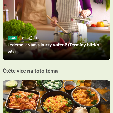
81
31
BLOG
Jedeme k vám s kurzy vaření! (Termíny blízko
vás)
Čtěte více na toto téma