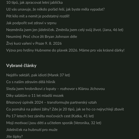
10 tipů, jak zpracovat letní jablíčka
Už vás unavuje, že někdo pořád řeší, jak byste měla vypadat?
Pět kilo mít a nemít je podstatný rozdíl!
Jak podpořit své zdraví v srpnu
Nezměnila jsem jen jídelníček. Změnila jsem celý svůj život. (Jana, 46 let)
Neumírej: Proč chce žít Bryan Johnson déle
Živý kurz vaření v Praze 9. 8. 2026
Výzva pro hrdiny Hubneme do plavek 2026. Máme pro vás krásné dárky!
Vybrané články
Nejdřív sektáři, pak idioti (Marek 37 let)
Co s naším zdravím dělá hliník
Slezla jsem hrobníkovi z lopaty – rozhovor s Klárou Jíchovou
Díky salátům o 11 let mladší mozek
Březnový úplněk 2024 – transformujte partnerský vztah
Co pomáhá na pálení žáhy? Zde je 20 tipů, jak se ho co nejrychleji zbavit
Po 17 letech bez zánětu močových cest (Katka, 41 let)
Mojí motivací jsou děti a učitelem sporák (Veronika, 32 let)
Jídelníček na hubnutí pro muže
Jíte šípky?