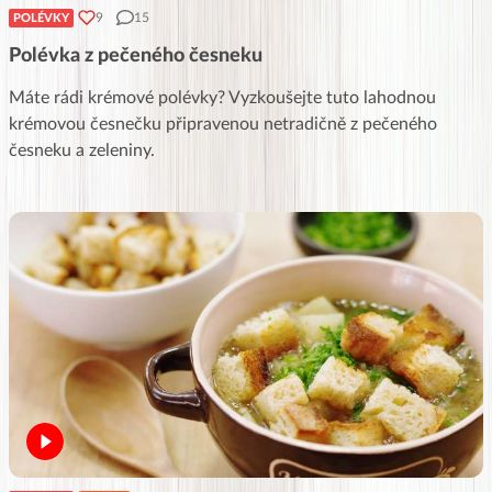
9
15
POLÉVKY
Polévka z pečeného česneku
Máte rádi krémové polévky? Vyzkoušejte tuto lahodnou
krémovou česnečku připravenou netradičně z pečeného
česneku a zeleniny.