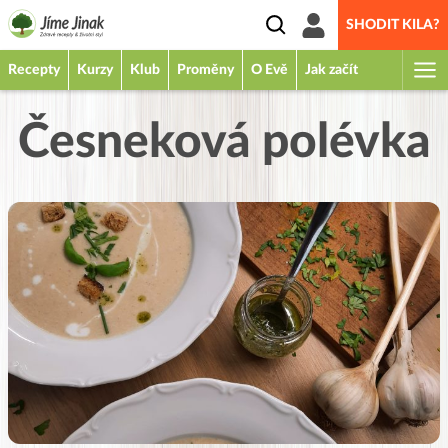
SHODIT KILA?
Recepty
Kurzy
Klub
Proměny
O Evě
Jak začít
Česneková polévka