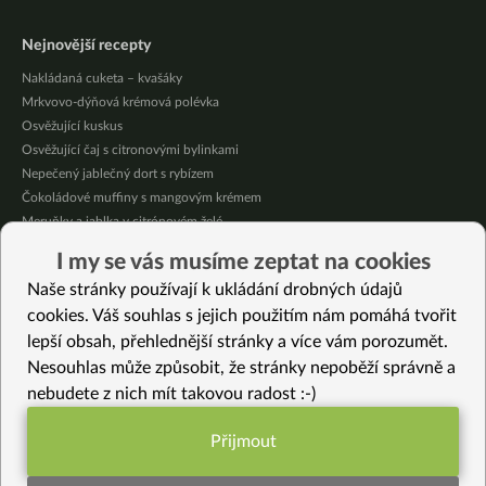
Nejnovější recepty
Nakládaná cuketa – kvašáky
Mrkvovo-dýňová krémová polévka
Osvěžující kuskus
Osvěžující čaj s citronovými bylinkami
Nepečený jablečný dort s rybízem
Čokoládové muffiny s mangovým krémem
Meruňky a jablka v citrónovém želé
Krémová zeleninová polévka s koprem a vločkami
I my se vás musíme zeptat na cookies
Celozrnná rýže basmati se zeleninou
Naše stránky používají k ukládání drobných údajů
Citrónové muffiny s borůvkovým krémem
cookies. Váš souhlas s jejich použitím nám pomáhá tvořit
lepší obsah, přehlednější stránky a více vám porozumět.
Vybrané recepty
Nesouhlas může způsobit, že stránky nepoběží správně a
Omáčka z pečené zeleniny s křupavým tofu
nebudete z nich mít takovou radost :-)
Dýňový perník
Quinoa
Přijmout
Zeleninové curry se seitanem
Funkční nastavení potřebujeme (vždy
Čajot s tempehem