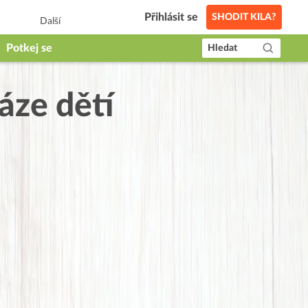
Přihlásit se
SHODIT KILA?
Další
Potkej se
Hledat
áze dětí