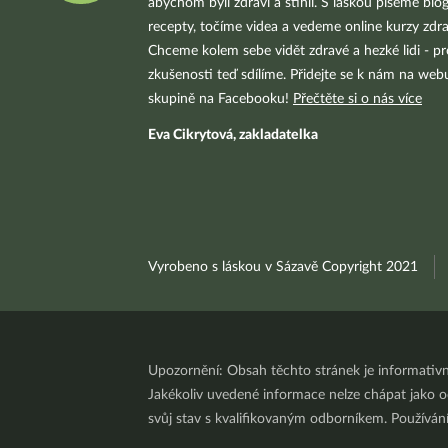
abychom byli zdraví a štíhlí. S láskou píšeme blo
recepty, točíme videa a vedeme online kurzy zdra
Chceme kolem sebe vidět zdravé a hezké lidi - pr
zkušenosti teď sdílíme. Přidejte se k nám na we
skupině na Facebooku!
Přečtěte si o nás více
Eva Cikrytová, zakladatelka
Vyrobeno s láskou v Sázavě Copyright 2021
Upozornění: Obsah těchto stránek je informativ
Jakékoliv uvedené informace nelze chápat jako odb
svůj stav s kvalifikovaným odborníkem. Používá