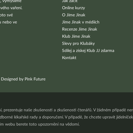
g, vymýšlíme
Jak začít
vého vaření.
Online kurzy
oto své
O Jíme Jinak
bu nebo ve
Jíme Jinak v médiích
Recenze Jíme Jinak
Klub Jíme Jinak
Slevy pro Klubáky
Sdílej a získej Klub JJ zdarma
Kontakt
Designed by Pink Future
ní, prezentuje naše zkušenosti a zkušenosti čtenářů. V žádném případě 
orné lékařské rady a doporučení. V případě, že chcete upravit jídelníček 
ním webu berete toto upozornění na vědomí.