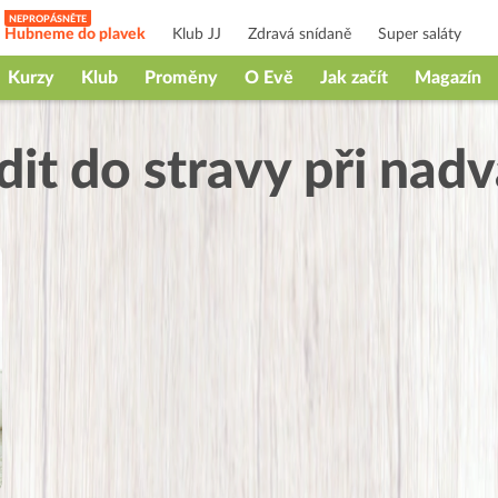
Hubneme do plavek
Klub JJ
Zdravá snídaně
Super saláty
Kurzy
Klub
Proměny
O Evě
Jak začít
Magazín
dit do stravy při nadv