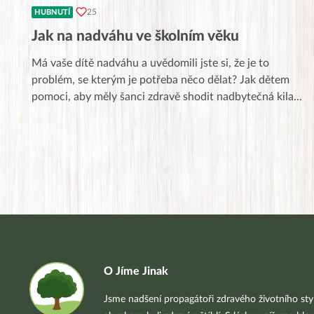
25
HUBNUTÍ
Jak na nadváhu ve školním věku
Má vaše dítě nadváhu a uvědomili jste si, že je to
problém, se kterým je potřeba něco dělat? Jak dětem
pomoci, aby měly šanci zdravě shodit nadbytečná kila
...
O Jíme Jinak
Jsme nadšení propagátoři zdravého životního styl