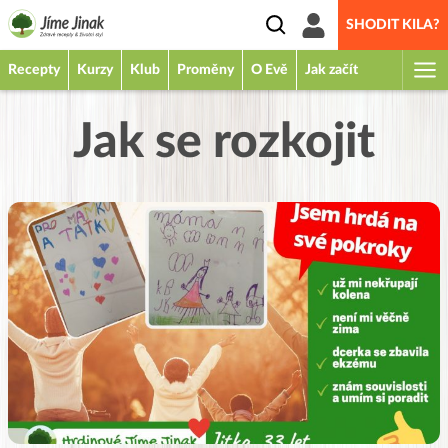
SHODIT KILA?
Recepty
Kurzy
Klub
Proměny
O Evě
Jak začít
Jak se rozkojit