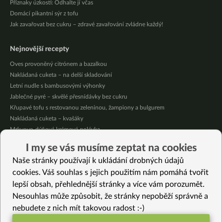
Příznaky úzkosti: Odhalte jí včas
Domácí pikantní sýr z tofu
Jak zavařovat bez cukru – zdravé zavařování zvládne každý!
Nejnovější recepty
Oves provoněný citrónem a bazalkou
Nakládaná cuketa – na delší skladování
Letní nudle s bambusovými výhonky
Jablečné pyré – skvělé přesnídávky bez cukru
Křupavé tofu s restovanou zeleninou, žampiony a bulgurem
Nakládaná cuketa – kvašáky
Mrkvovo-dýňová krémová polévka
Osvěžující kuskus
I my se vás musíme zeptat na cookies
Osvěžující čaj s citronovými bylinkami
Naše stránky používají k ukládání drobných údajů
Nepečený jablečný dort s rybízem
cookies. Váš souhlas s jejich použitím nám pomáhá tvořit
lepší obsah, přehlednější stránky a více vám porozumět.
Vybrané recepty
Nesouhlas může způsobit, že stránky nepoběží správně a
Pikantní kvašené cuketové řezy
nebudete z nich mít takovou radost :-)
Chana masala