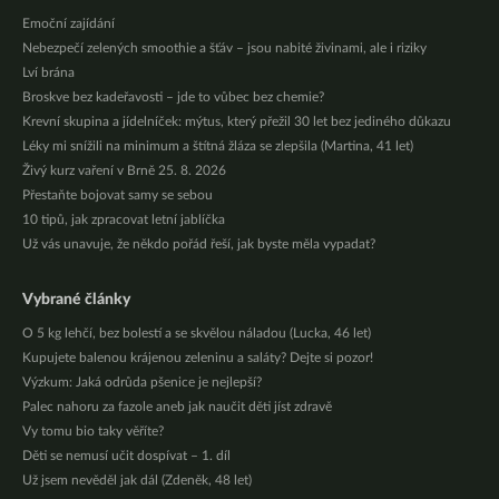
Emoční zajídání
Nebezpečí zelených smoothie a šťáv – jsou nabité živinami, ale i riziky
Lví brána
Broskve bez kadeřavosti – jde to vůbec bez chemie?
Krevní skupina a jídelníček: mýtus, který přežil 30 let bez jediného důkazu
Léky mi snížili na minimum a štítná žláza se zlepšila (Martina, 41 let)
Živý kurz vaření v Brně 25. 8. 2026
Přestaňte bojovat samy se sebou
10 tipů, jak zpracovat letní jablíčka
Už vás unavuje, že někdo pořád řeší, jak byste měla vypadat?
Vybrané články
O 5 kg lehčí, bez bolestí a se skvělou náladou (Lucka, 46 let)
Kupujete balenou krájenou zeleninu a saláty? Dejte si pozor!
Výzkum: Jaká odrůda pšenice je nejlepší?
Palec nahoru za fazole aneb jak naučit děti jíst zdravě
Vy tomu bio taky věříte?
Děti se nemusí učit dospívat – 1. díl
Už jsem nevěděl jak dál (Zdeněk, 48 let)