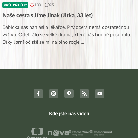
100
25
VAŠE PŘÍBĚHY
Naše cesta s Jíme Jinak (Jitka, 33 let)
Babička nás nahlásila lékařce. Prý dcera nemá dostatečnou
výživu. Odehrálo se velké drama, které nás hodně posunulo.
Díky Jarní očistě se mi na plno rozjel
...
Kde jste nás viděli