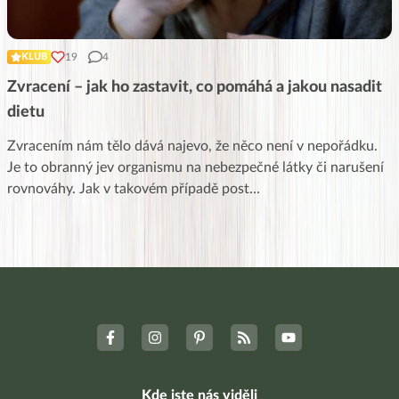
19
4
KLUB
Zvracení – jak ho zastavit, co pomáhá a jakou nasadit
dietu
Zvracením nám tělo dává najevo, že něco není v nepořádku.
Je to obranný jev organismu na nebezpečné látky či narušení
rovnováhy. Jak v takovém případě post
...
Kde jste nás viděli