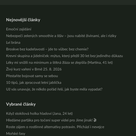
Nejnovější články
Emoční zajídání
Nebezpečí zelených smoothie a šťáv – jsou nabité živinami, ale i riziky
Lví brána
Broskve bez kadeřavosti – jde to vůbec bez chemie?
Krevní skupina a jídelníček: mýtus, který přežil 30 let bez jediného důkazu
Léky mi snížili na minimum a štítná žláza se zlepšila (Martina, 41 let)
Živý kurz vaření v Brně 25. 8. 2026
Přestaňte bojovat samy se sebou
10 tipů, jak zpracovat letní jablíčka
Už vás unavuje, že někdo pořád řeší, jak byste měla vypadat?
Vybrané články
Když stokilová holka hladoví (Jana, 24 let)
Hledáme parťáka pro točení super videí pro Jíme jinak! 🎬
Roste zájem o rostlinné alternativy potravin. Přichází i nevejce
Mořské řasy