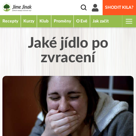
SHODIT KILA?
Recepty
Kurzy
Klub
Proměny
O Evě
Jak začít
Jaké jídlo po
zvracení