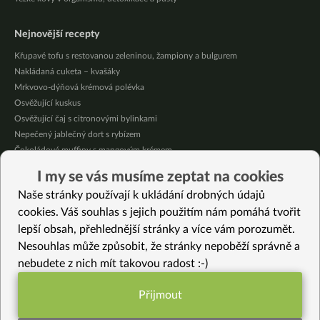
Nejnovější recepty
Křupavé tofu s restovanou zeleninou, žampiony a bulgurem
Nakládaná cuketa – kvašáky
Mrkvovo-dýňová krémová polévka
Osvěžující kuskus
Osvěžující čaj s citronovými bylinkami
Nepečený jablečný dort s rybízem
Čokoládové muffiny s mangovým krémem
Meruňky a jablka v citrónovém želé
I my se vás musíme zeptat na cookies
Krémová zeleninová polévka s koprem a vločkami
Naše stránky používají k ukládání drobných údajů
Celozrnná rýže basmati se zeleninou
cookies. Váš souhlas s jejich použitím nám pomáhá tvořit
lepší obsah, přehlednější stránky a více vám porozumět.
Vybrané recepty
Nesouhlas může způsobit, že stránky nepoběží správně a
Okurkové kanapky
nebudete z nich mít takovou radost :-)
Bezlepkový čoko-jahodový dortík
Cuketové kakaové řezy s mangovo-jáhlovým krémem
Přijmout
Zapečené cukety s tofíčkem
Funkční nastavení potřebujeme (vždy
Jarní omáčka s koprem