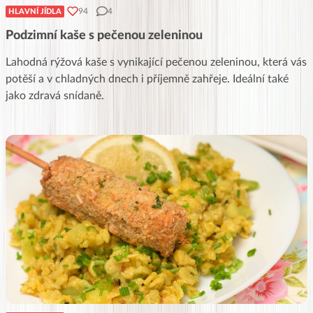
94
4
HLAVNÍ JÍDLA
Podzimní kaše s pečenou zeleninou
Lahodná rýžová kaše s vynikající pečenou zeleninou, která vás
potěší a v chladných dnech i příjemně zahřeje. Ideální také
jako zdravá snídaně.