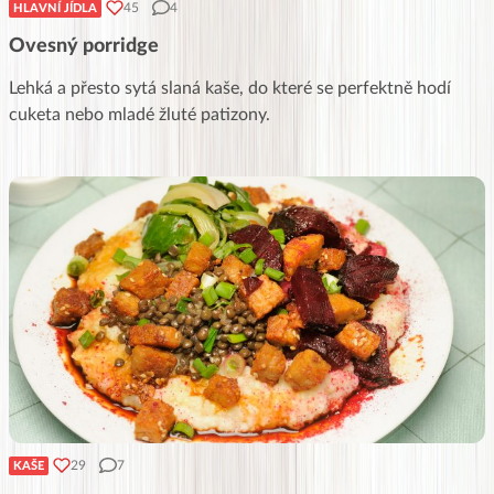
45
4
HLAVNÍ JÍDLA
Ovesný porridge
Lehká a přesto sytá slaná kaše, do které se perfektně hodí
cuketa nebo mladé žluté patizony.
29
7
KAŠE