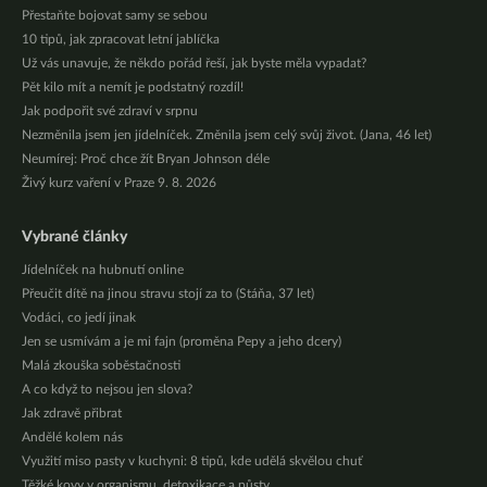
Přestaňte bojovat samy se sebou
10 tipů, jak zpracovat letní jablíčka
Už vás unavuje, že někdo pořád řeší, jak byste měla vypadat?
Pět kilo mít a nemít je podstatný rozdíl!
Jak podpořit své zdraví v srpnu
Nezměnila jsem jen jídelníček. Změnila jsem celý svůj život. (Jana, 46 let)
Neumírej: Proč chce žít Bryan Johnson déle
Živý kurz vaření v Praze 9. 8. 2026
Vybrané články
Jídelníček na hubnutí online
Přeučit dítě na jinou stravu stojí za to (Stáňa, 37 let)
Vodáci, co jedí jinak
Jen se usmívám a je mi fajn (proměna Pepy a jeho dcery)
Malá zkouška soběstačnosti
A co když to nejsou jen slova?
Jak zdravě přibrat
Andělé kolem nás
Využití miso pasty v kuchyni: 8 tipů, kde udělá skvělou chuť
Těžké kovy v organismu, detoxikace a půsty