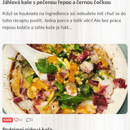
Jáhlová kaše s pečenou řepou a černou čočkou
Když se kouknete na ingredience asi nebudete mít chuť se do
toho receptu pustit. Jedna porce a tolik věcí! Ale bez práce
nejsou koláče a tahle kaše je fakt
...
61
3
KAŠE
Podzimní rýžová kaše