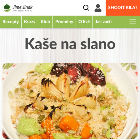
SHODIT KILA?
Recepty
Kurzy
Klub
Proměny
O Evě
Jak začít
Kaše na slano