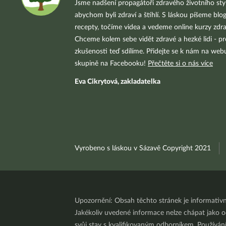
Jsme nadšení propagátoři zdravého životního styl
abychom byli zdraví a štíhlí. S láskou píšeme blo
recepty, točíme videa a vedeme online kurzy zdra
Chceme kolem sebe vidět zdravé a hezké lidi - pr
zkušenosti teď sdílíme. Přidejte se k nám na we
skupině na Facebooku!
Přečtěte si o nás více
Eva Cikrytová, zakladatelka
Vyrobeno s láskou v Sázavě Copyright 2021
Upozornění: Obsah těchto stránek je informativ
Jakékoliv uvedené informace nelze chápat jako odb
svůj stav s kvalifikovaným odborníkem. Používá