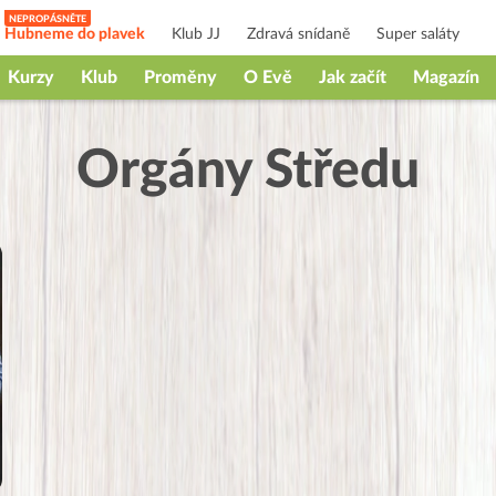
Hubneme do plavek
Klub JJ
Zdravá snídaně
Super saláty
Kurzy
Klub
Proměny
O Evě
Jak začít
Magazín
Orgány Středu