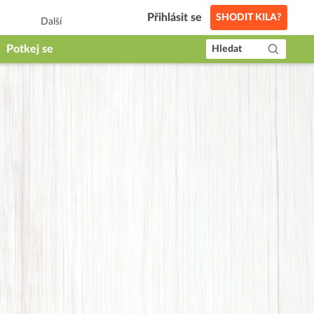
Přihlásit se
SHODIT KILA?
Další
Potkej se
Hledat