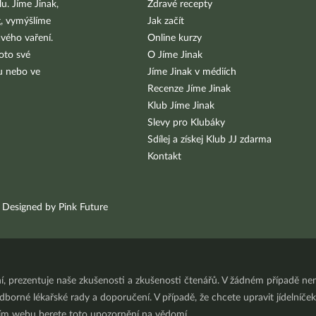
u. Jíme Jinak,
Zdravé recepty
g, vymýšlíme
Jak začít
vého vaření.
Online kurzy
oto své
O Jíme Jinak
bu nebo ve
Jíme Jinak v médiích
Recenze Jíme Jinak
Klub Jíme Jinak
Slevy pro Klubáky
Sdílej a získej Klub JJ zdarma
Kontakt
Designed by Pink Future
ní, prezentuje naše zkušenosti a zkušenosti čtenářů. V žádném případě 
orné lékařské rady a doporučení. V případě, že chcete upravit jídelníček 
ním webu berete toto upozornění na vědomí.