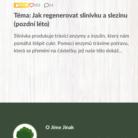
103
14
KLUB
Téma: Jak regenerovat slinivku a slezinu
(pozdní léto)
Slinivka produkuje trávící enzymy a inzulín, který nám
pomáhá štěpit cukr. Pomocí enzymů trávíme potravu,
která se přemění na částečky, jež naše tělo dokáž
...
O Jíme Jinak