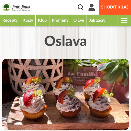
SHODIT KILA?
Recepty
Kurzy
Klub
Proměny
O Evě
Jak začít
Oslava