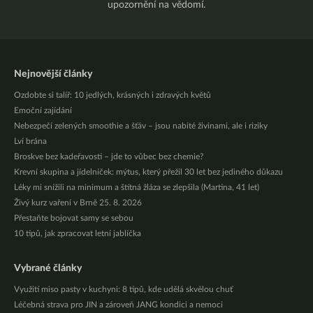
upozornění na vědomí.
Nejnovější články
Ozdobte si talíř: 10 jedlých, krásných i zdravých květů
Emoční zajídání
Nebezpečí zelených smoothie a šťáv – jsou nabité živinami, ale i riziky
Lví brána
Broskve bez kadeřavosti – jde to vůbec bez chemie?
Krevní skupina a jídelníček: mýtus, který přežil 30 let bez jediného důkazu
Léky mi snížili na minimum a štítná žláza se zlepšila (Martina, 41 let)
Živý kurz vaření v Brně 25. 8. 2026
Přestaňte bojovat samy se sebou
10 tipů, jak zpracovat letní jablíčka
Vybrané články
Využití miso pasty v kuchyni: 8 tipů, kde udělá skvělou chuť
Léčebná strava pro JIN a zároveň JANG kondici a nemoci