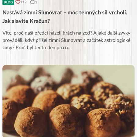
112
1
BLOG
Nastává zimní Slunovrat – moc temných sil vrcholí.
Jak slavíte Kračun?
Víte, proč naši předci házeli hrách na zeď? A jaké další zvyky
prováděli, když přišel zimní Slunovrat a začátek astrologické
zimy? Proč byl tento den pro n
...