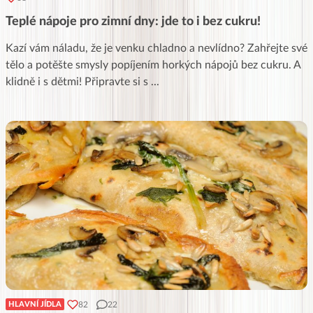
Teplé nápoje pro zimní dny: jde to i bez cukru!
Kazí vám náladu, že je venku chladno a nevlídno? Zahřejte své
tělo a potěšte smysly popíjením horkých nápojů bez cukru. A
klidně i s dětmi! Připravte si s
...
82
22
HLAVNÍ JÍDLA