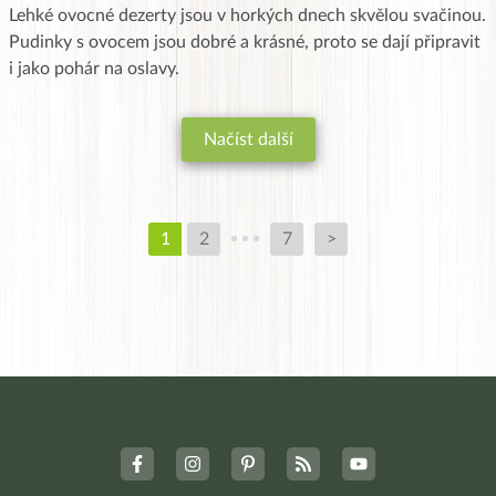
Lehké ovocné dezerty jsou v horkých dnech skvělou svačinou.
Pudinky s ovocem jsou dobré a krásné, proto se dají připravit
i jako pohár na oslavy.
Načíst další
1
2
7
>