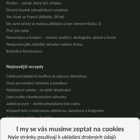
Pickles – zázrak, který léčí chřipku
Divoký koutek zahradníkovi navzdory
Jím Jinak ve Francii (Alžběta, 38 let)
Do Jarní očisty se mohou přihlásit už jen členové Klubu JJ
Proč jíst natto
Fermentace a kvašení – chutné, tradiční, ekologické, zdravé a levné
Nespavost jako důležitý semafor našeho života
Brokolice Romanesco
Nejnovější recepty
Citrónové jablečné muffiny se sójovou šlehačkou
Oves provoněný citrónem a bazalkou
Nakládaná cuketa – na delší skladování
Letní nudle s bambusovými výhonky
Jablečné pyré – skvělé přesnídávky bez cukru
Křupavé tofu s restovanou zeleninou, žampiony a bulgurem
Nakládaná cuketa – kvašáky
Mrkvovo-dýňová krémová polévka
I my se vás musíme zeptat na cookies
Osvěžující kuskus
Naše stránky používají k ukládání drobných údajů
Osvěžující čaj s citronovými bylinkami