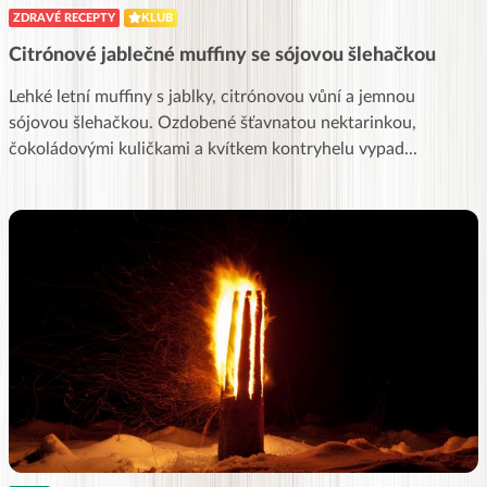
ZDRAVÉ RECEPTY
KLUB
Citrónové jablečné muffiny se sójovou šlehačkou
Lehké letní muffiny s jablky, citrónovou vůní a jemnou
sójovou šlehačkou. Ozdobené šťavnatou nektarinkou,
čokoládovými kuličkami a kvítkem kontryhelu vypad
...