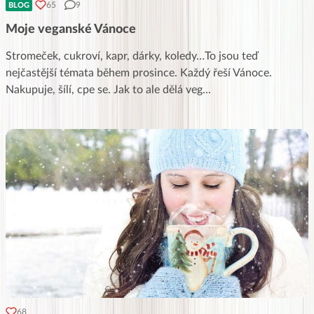
65
9
BLOG
Moje veganské Vánoce
Stromeček, cukroví, kapr, dárky, koledy…To jsou teď
nejčastější témata během prosince. Každý řeší Vánoce.
Nakupuje, šílí, cpe se. Jak to ale dělá veg
...
68