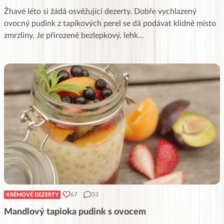
Žhavé léto si žádá osvěžující dezerty. Dobře vychlazený
ovocný pudink z tapikových perel se dá podávat klidně místo
zmrzliny. Je přirozeně bezlepkový, lehk
...
67
33
KRÉMOVÉ DEZERTY
Mandlový tapioka pudink s ovocem