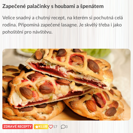
Zapečené palačinky s houbami a špenátem
Velice snadný a chutný recept, na kterém si pochutná celá
rodina. Připomíná zapečené lasagne. Je skvělý třeba i jako
pohoštění pro návštěvu.
17
3
ZDRAVÉ RECEPTY
KLUB