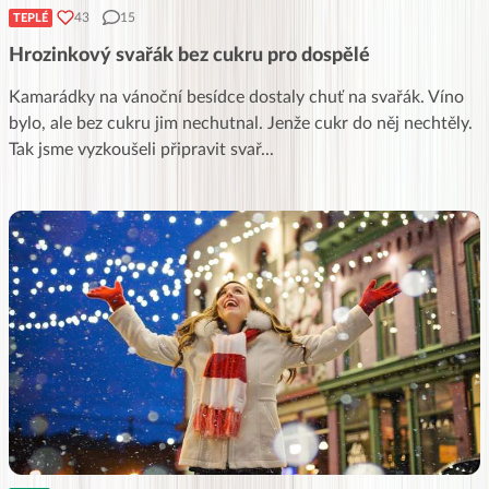
43
15
TEPLÉ
Hrozinkový svařák bez cukru pro dospělé
Kamarádky na vánoční besídce dostaly chuť na svařák. Víno
bylo, ale bez cukru jim nechutnal. Jenže cukr do něj nechtěly.
Tak jsme vyzkoušeli připravit svař
...