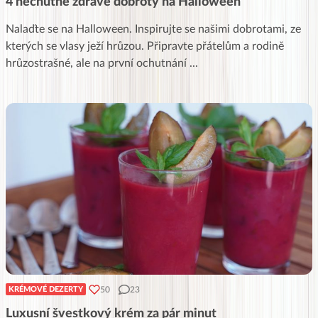
4 nechutně zdravé dobroty na Halloween
Nalaďte se na Halloween. Inspirujte se našimi dobrotami, ze
kterých se vlasy ježí hrůzou. Připravte přátelům a rodině
hrůzostrašné, ale na první ochutnání
...
50
23
KRÉMOVÉ DEZERTY
Luxusní švestkový krém za pár minut