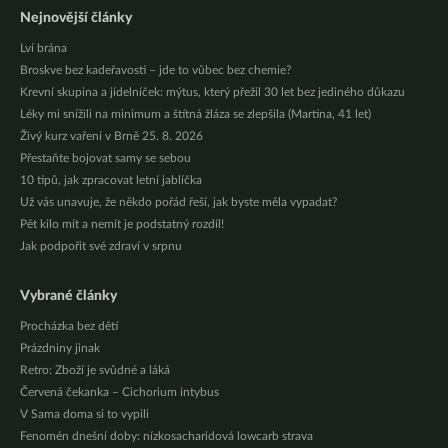
Nejnovější články
Lví brána
Broskve bez kadeřavosti – jde to vůbec bez chemie?
Krevní skupina a jídelníček: mýtus, který přežil 30 let bez jediného důkazu
Léky mi snížili na minimum a štítná žláza se zlepšila (Martina, 41 let)
Živý kurz vaření v Brně 25. 8. 2026
Přestaňte bojovat samy se sebou
10 tipů, jak zpracovat letní jablíčka
Už vás unavuje, že někdo pořád řeší, jak byste měla vypadat?
Pět kilo mít a nemít je podstatný rozdíl!
Jak podpořit své zdraví v srpnu
Vybrané články
Procházka bez dětí
Prázdniny jinak
Retro: Zboží je svůdné a láká
Červená čekanka – Cichorium intybus
V Sama doma si to vypili
Fenomén dnešní doby: nízkosacharidová lowcarb strava