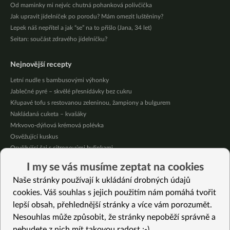
Od maminky mi nejvíc chutná pohanková polívčička
Jak upravit jídelníček po porodu? Mám omezit luštěniny?
Lepek náš nepřítel a jak “se” na to přišlo (Jana, 34 let)
Seitan: součást zdravého jídelníčku?
Nejnovější recepty
Letní nudle s bambusovými výhonky
Jablečné pyré – skvělé přesnídávky bez cukru
Křupavé tofu s restovanou zeleninou, žampiony a bulgurem
Nakládaná cuketa – kvašáky
Mrkvovo-dýňová krémová polévka
Osvěžující kuskus
Osvěžující čaj s citronovými bylinkami
Nepečený jablečný dort s rybízem
I my se vás musíme zeptat na cookies
Čokoládové muffiny s mangovým krémem
Naše stránky používají k ukládání drobných údajů
Meruňky a jablka v citrónovém želé
cookies. Váš souhlas s jejich použitím nám pomáhá tvořit
lepší obsah, přehlednější stránky a více vám porozumět.
Vybrané recepty
Nesouhlas může způsobit, že stránky nepoběží správně a
Jarní černá rýže
nebudete z nich mít takovou radost :-)