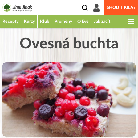
SHODIT KILA?
Recepty
Kurzy
Klub
Proměny
O Evě
Jak začít
Ovesná buchta