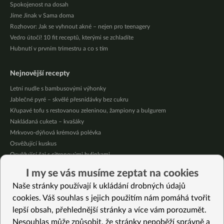
Spokojenost na dosah
Jíme Jinak v Sama doma
Rozhovor: Jak se vyhnout akné – nejen pro teenagery
Vedro útočí! 10 fit receptů, kterými se zchladíte
Hubnutí v prvním trimestru a co s tím
Nejnovější recepty
Letní nudle s bambusovými výhonky
Jablečné pyré – skvělé přesnídávky bez cukru
Křupavé tofu s restovanou zeleninou, žampiony a bulgurem
Nakládaná cuketa – kvašáky
Mrkvovo-dýňová krémová polévka
Osvěžující kuskus
Osvěžující čaj s citronovými bylinkami
Nepečený jablečný dort s rybízem
I my se vás musíme zeptat na cookies
Čokoládové muffiny s mangovým krémem
Naše stránky používají k ukládání drobných údajů
Meruňky a jablka v citrónovém želé
cookies. Váš souhlas s jejich použitím nám pomáhá tvořit
lepší obsah, přehlednější stránky a více vám porozumět.
Vybrané recepty
Nesouhlas může způsobit, že stránky nepoběží správně a