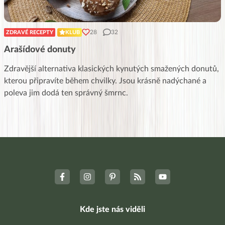
28
32
ZDRAVÉ RECEPTY
KLUB
Arašídové donuty
Zdravější alternativa klasických kynutých smažených donutů,
kterou připravíte během chvilky. Jsou krásně nadýchané a
poleva jim dodá ten správný šmrnc.
Kde jste nás viděli