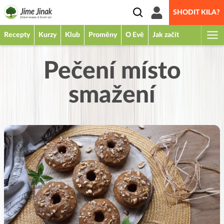
SHODIT KILA?
Recepty
Kurzy
Klub
Proměny
O Evě
Jak začít
Pečení místo
smažení