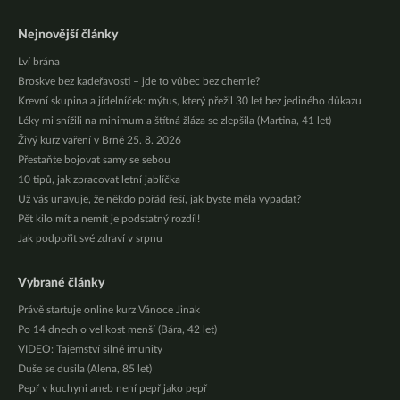
Nejnovější články
Lví brána
Broskve bez kadeřavosti – jde to vůbec bez chemie?
Krevní skupina a jídelníček: mýtus, který přežil 30 let bez jediného důkazu
Léky mi snížili na minimum a štítná žláza se zlepšila (Martina, 41 let)
Živý kurz vaření v Brně 25. 8. 2026
Přestaňte bojovat samy se sebou
10 tipů, jak zpracovat letní jablíčka
Už vás unavuje, že někdo pořád řeší, jak byste měla vypadat?
Pět kilo mít a nemít je podstatný rozdíl!
Jak podpořit své zdraví v srpnu
Vybrané články
Právě startuje online kurz Vánoce Jinak
Po 14 dnech o velikost menší (Bára, 42 let)
VIDEO: Tajemství silné imunity
Duše se dusila (Alena, 85 let)
Pepř v kuchyni aneb není pepř jako pepř