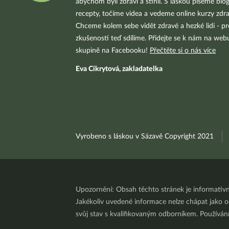
abychom byli zdraví a štíhlí. S láskou píšeme blo
recepty, točíme videa a vedeme online kurzy zdra
Chceme kolem sebe vidět zdravé a hezké lidi - pr
zkušenosti teď sdílíme. Přidejte se k nám na we
skupině na Facebooku!
Přečtěte si o nás více
Eva Cikrytová, zakladatelka
Vyrobeno s láskou v Sázavě Copyright 2021
Upozornění: Obsah těchto stránek je informativ
Jakékoliv uvedené informace nelze chápat jako odb
svůj stav s kvalifikovaným odborníkem. Používá