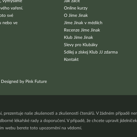
g, vymýšlíme
Jak začít
vého vaření.
Online kurzy
oto své
O Jíme Jinak
bu nebo ve
Jíme Jinak v médiích
Recenze Jíme Jinak
Klub Jíme Jinak
Slevy pro Klubáky
Sdílej a získej Klub JJ zdarma
Kontakt
Designed by Pink Future
ní, prezentuje naše zkušenosti a zkušenosti čtenářů. V žádném případě 
orné lékařské rady a doporučení. V případě, že chcete upravit jídelníček 
ním webu berete toto upozornění na vědomí.