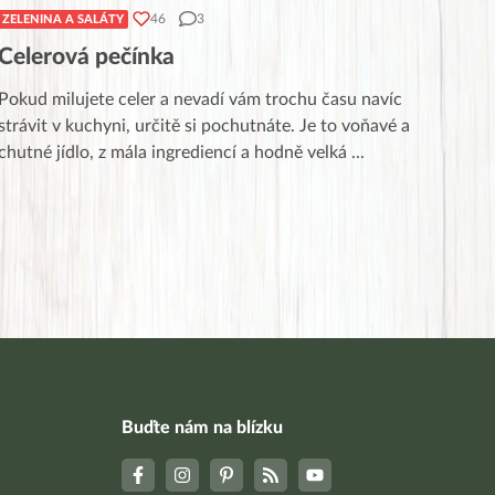
46
3
ZELENINA A SALÁTY
Celerová pečínka
Pokud milujete celer a nevadí vám trochu času navíc
strávit v kuchyni, určitě si pochutnáte. Je to voňavé a
chutné jídlo, z mála ingrediencí a hodně velká
...
Buďte nám na blízku