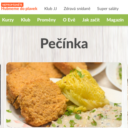
Hubneme do plavek
Klub JJ
Zdravá snídaně
Super saláty
Kurzy
Klub
Proměny
O Evě
Jak začít
Magazín
Pečínka