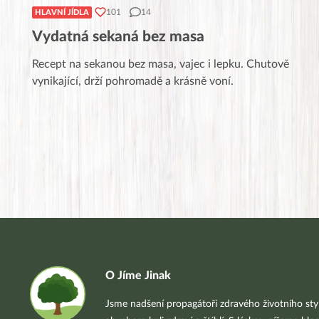
101
14
HLAVNÍ JÍDLA
Vydatná sekaná bez masa
Recept na sekanou bez masa, vajec i lepku. Chutově
vynikající, drží pohromadě a krásně voní.
O Jíme Jinak
Jsme nadšení propagátoři zdravého životního styl