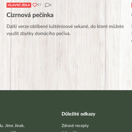
97
4
HLAVNÍ JÍDLA
Cizrnová pečínka
Další verze oblíbené luštěninové sekané, do které můžete
využít zbytky domácího pečiva.
Důležité odkazy
u. Jíme Jinak,
Zdravé recepty