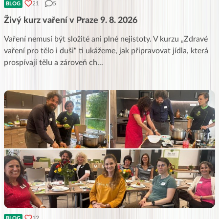
21
5
BLOG
Živý kurz vaření v Praze 9. 8. 2026
Vaření nemusí být složité ani plné nejistoty. V kurzu „Zdravé
vaření pro tělo i duši“ ti ukážeme, jak připravovat jídla, která
prospívají tělu a zároveň ch
...
12
BLOG