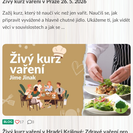
Živý kurz vaření v Praze 26. 5. 2026
Zažij kurz, který tě naučí víc než jen vařit. Naučíš se, jak
připravit vyvážené a hlavně chutné jídlo. Ukážeme ti, jak vidět
věci v souvislostech a jak se
...
17
3
BLOG
Živý kurz vaření v Hradci Králové: Zdravé vaření pro