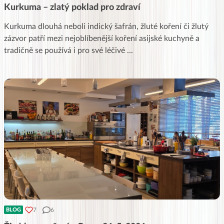
Kurkuma – zlatý poklad pro zdraví
Kurkuma dlouhá neboli indický šafrán, žluté koření či žlutý
zázvor patří mezi nejoblíbenější koření asijské kuchyně a
tradičně se používá i pro své léčivé
...
7
6
BLOG