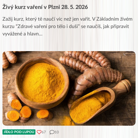
Živý kurz vaření v Plzni 28. 5. 2026
Zažij kurz, který tě naučí víc než jen vařit. V Základním živém
kurzu “Zdravé vaření pro tělo i duši” se naučíš, jak připravit
vyvážené a hlavn
...
67
10
JÍDLO POD LUPOU