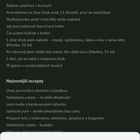
Žabinec ptačinec v kuchyni
Anti-reklama na Jíme Jinak aneb 11 důvodů, proč se nepřidávat
Muškožroutka aneb I naše tělo může rozkvést
Jak jsme pěstovali lopuchový kořen
Čas sušení bylinek a koření
S Jíme Jinak jsem nabrala – energii, optimismus, lásku a víru v sama sebe
(Monika, 53 let)
Po rakovině jsem chtěla dát svému tělu další šanci (Martina, 51 let)
5 tipů, jak se najíst v restauraci jinak
Tři grácie v novohradských horách
Nejnovější recepty
Oves provoněný citrónem a bazalkou
Nakládaná cuketa – na delší skladování
Letní nudle s bambusovými výhonky
Jablečné pyré – skvělé přesnídávky bez cukru
Křupavé tofu s restovanou zeleninou, žampiony a bulgurem
Nakládaná cuketa – kvašáky
Mrkvovo-dýňová krémová polévka
Osvěžující kuskus