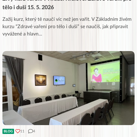
tělo i duši 15. 5. 2026
Zažij kurz, který tě naučí víc než jen vařit. V Základním živém
kurzu “Zdravé vaření pro tělo i duši” se naučíš, jak připravit
vyvážené a hlavn
...
11
4
BLOG