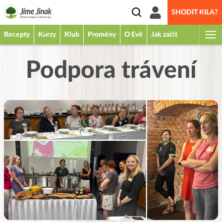
SHODIT KILA?
Recepty
Kurzy
Klub
Proměny
O Evě
Jak začít
Podpora trávení