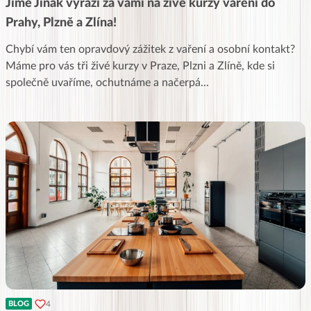
Jíme Jinak vyráží za vámi na živé kurzy vaření do
Prahy, Plzně a Zlína!
Chybí vám ten opravdový zážitek z vaření a osobní kontakt?
Máme pro vás tři živé kurzy v Praze, Plzni a Zlíně, kde si
společně uvaříme, ochutnáme a načerpá
...
4
BLOG