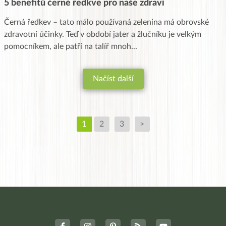
5 benefitů černé ředkve pro naše zdraví
Černá ředkev – tato málo používaná zelenina má obrovské
zdravotní účinky. Teď v období jater a žlučníku je velkým
pomocníkem, ale patří na talíř mnoh
...
Načíst další
1
2
3
>