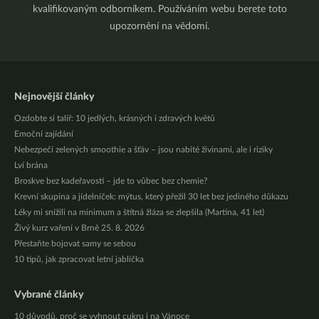
kvalifikovaným odborníkem. Používáním webu berete toto
upozornění na vědomí.
Nejnovější články
Ozdobte si talíř: 10 jedlých, krásných i zdravých květů
Emoční zajídání
Nebezpečí zelených smoothie a šťáv – jsou nabité živinami, ale i riziky
Lví brána
Broskve bez kadeřavosti – jde to vůbec bez chemie?
Krevní skupina a jídelníček: mýtus, který přežil 30 let bez jediného důkazu
Léky mi snížili na minimum a štítná žláza se zlepšila (Martina, 41 let)
Živý kurz vaření v Brně 25. 8. 2026
Přestaňte bojovat samy se sebou
10 tipů, jak zpracovat letní jablíčka
Vybrané články
10 důvodů, proč se vyhnout cukru i na Vánoce